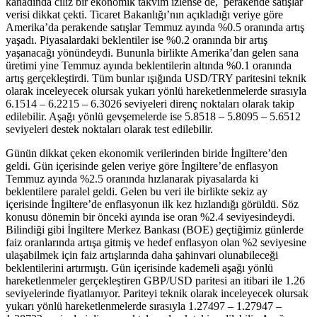
kanadında cılız bir ekonomik takvim izlense de, perakende satışlar
verisi dikkat çekti. Ticaret Bakanlığı’nın açıkladığı veriye göre
Amerika’da perakende satışlar Temmuz ayında %0.5 oranında artış
yaşadı. Piyasalardaki beklentiler ise %0.2 oranında bir artış
yaşanacağı yönündeydi. Bununla birlikte Amerika’dan gelen sana
üretimi yine Temmuz ayında beklentilerin altında %0.1 oranında
artış gerçekleştirdi. Tüm bunlar ışığında USD/TRY paritesini teknik
olarak inceleyecek olursak yukarı yönlü hareketlenmelerde sırasıyla
6.1514 – 6.2215 – 6.3026 seviyeleri direnç noktaları olarak takip
edilebilir. Aşağı yönlü gevşemelerde ise 5.8518 – 5.8095 – 5.6512
seviyeleri destek noktaları olarak test edilebilir.
Günün dikkat çeken ekonomik verilerinden biride İngiltere’den
geldi. Gün içerisinde gelen veriye göre İngiltere’de enflasyon
Temmuz ayında %2.5 oranında hızlanarak piyasalarda ki
beklentilere paralel geldi. Gelen bu veri ile birlikte sekiz ay
içerisinde İngiltere’de enflasyonun ilk kez hızlandığı görüldü. Söz
konusu dönemin bir önceki ayında ise oran %2.4 seviyesindeydi.
Bilindiği gibi İngiltere Merkez Bankası (BOE) geçtiğimiz günlerde
faiz oranlarında artışa gitmiş ve hedef enflasyon olan %2 seviyesine
ulaşabilmek için faiz artışlarında daha şahinvari olunabileceği
beklentilerini artırmıştı. Gün içerisinde kademeli aşağı yönlü
hareketlenmeler gerçekleştiren GBP/USD paritesi an itibari ile 1.26
seviyelerinde fiyatlanıyor. Pariteyi teknik olarak inceleyecek olursak
yukarı yönlü hareketlenmelerde sırasıyla 1.27497 – 1.27947 –