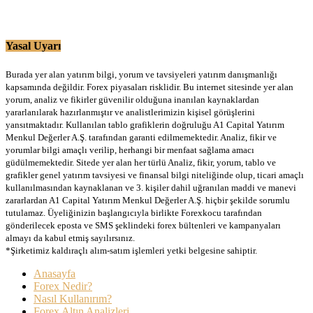
Yasal Uyarı
Burada yer alan yatırım bilgi, yorum ve tavsiyeleri yatırım danışmanlığı
kapsamında değildir. Forex piyasaları risklidir. Bu internet sitesinde yer alan
yorum, analiz ve fikirler güvenilir olduğuna inanılan kaynaklardan
yararlanılarak hazırlanmıştır ve analistlerimizin kişisel görüşlerini
yansıtmaktadır. Kullanılan tablo grafiklerin doğruluğu A1 Capital Yatırım
Menkul Değerler A.Ş. tarafından garanti edilmemektedir. Analiz, fikir ve
yorumlar bilgi amaçlı verilip, herhangi bir menfaat sağlama amacı
güdülmemektedir. Sitede yer alan her türlü Analiz, fikir, yorum, tablo ve
grafikler genel yatırım tavsiyesi ve finansal bilgi niteliğinde olup, ticari amaçlı
kullanılmasından kaynaklanan ve 3. kişiler dahil uğranılan maddi ve manevi
zararlardan A1 Capital Yatırım Menkul Değerler A.Ş. hiçbir şekilde sorumlu
tutulamaz. Üyeliğinizin başlangıcıyla birlikte Forexkocu tarafından
gönderilecek eposta ve SMS şeklindeki forex bültenleri ve kampanyaları
almayı da kabul etmiş sayılırsınız.
*Şirketimiz kaldıraçlı alım-satım işlemleri yetki belgesine sahiptir.
Anasayfa
Forex Nedir?
Nasıl Kullanırım?
Forex Altın Analizleri