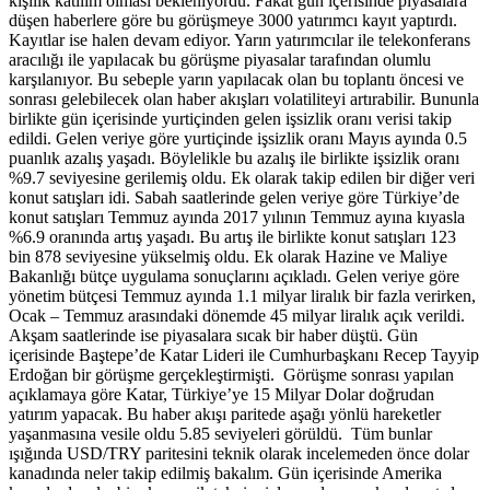
kişilik katılım olması bekleniyordu. Fakat gün içerisinde piyasalara
düşen haberlere göre bu görüşmeye 3000 yatırımcı kayıt yaptırdı.
Kayıtlar ise halen devam ediyor. Yarın yatırımcılar ile telekonferans
aracılığı ile yapılacak bu görüşme piyasalar tarafından olumlu
karşılanıyor. Bu sebeple yarın yapılacak olan bu toplantı öncesi ve
sonrası gelebilecek olan haber akışları volatiliteyi artırabilir. Bununla
birlikte gün içerisinde yurtiçinden gelen işsizlik oranı verisi takip
edildi. Gelen veriye göre yurtiçinde işsizlik oranı Mayıs ayında 0.5
puanlık azalış yaşadı. Böylelikle bu azalış ile birlikte işsizlik oranı
%9.7 seviyesine gerilemiş oldu. Ek olarak takip edilen bir diğer veri
konut satışları idi. Sabah saatlerinde gelen veriye göre Türkiye’de
konut satışları Temmuz ayında 2017 yılının Temmuz ayına kıyasla
%6.9 oranında artış yaşadı. Bu artış ile birlikte konut satışları 123
bin 878 seviyesine yükselmiş oldu. Ek olarak Hazine ve Maliye
Bakanlığı bütçe uygulama sonuçlarını açıkladı. Gelen veriye göre
yönetim bütçesi Temmuz ayında 1.1 milyar liralık bir fazla verirken,
Ocak – Temmuz arasındaki dönemde 45 milyar liralık açık verildi.
Akşam saatlerinde ise piyasalara sıcak bir haber düştü. Gün
içerisinde Baştepe’de Katar Lideri ile Cumhurbaşkanı Recep Tayyip
Erdoğan bir görüşme gerçekleştirmişti. Görüşme sonrası yapılan
açıklamaya göre Katar, Türkiye’ye 15 Milyar Dolar doğrudan
yatırım yapacak. Bu haber akışı paritede aşağı yönlü hareketler
yaşanmasına vesile oldu 5.85 seviyeleri görüldü. Tüm bunlar
ışığında USD/TRY paritesini teknik olarak incelemeden önce dolar
kanadında neler takip edilmiş bakalım. Gün içerisinde Amerika