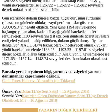
1.28722 seviyeleri direnç noktaları olarak takip edilebilir. Aşağı
yönlü gevşemelerde ise 1.26722 – 1.26272 – 1.25812 seviyeleri
destek noktaları olarak test edilebilir.
Gün içerisinde doların küresel bazda güçlü duruşunu sürdürme
çabası, son günlerde oldukça zayıf performanslar gösteren
XAUUSD’yi negatif etkiledi. Yeni güne 1194 seviyelerinde
başlangıç yapan altın, kademeli aşağı yönlü hareketlenmeler
sergileyerek 1180 seviyelerini test etti. Son günlerde ticaret savaşları
endişeleri yakından takip edilirken, doların güçlü duruşu fiyatları
dengeliyor. XAUUSD’yi teknik olarak inceleyecek olursak yukarı
yönlü hareketlenmelerde 1188.25 – 1193.53 – 1197.81 seviyeleri
direnç noktaları olarak takip edilebilir. Aşağı yönlü gevşemelerde ise
1171.65 – 1157.14 – 1148.74 seviyeleri destek noktaları olarak test
edilebilir.
Burada yer alan yatırım bilgi, yorum ve tavsiyeleri yatırım
danışmanlığı kapsamında değildir.
Canlı Forex Haber ve Yorumları için Tıklayın!
Önceki Yazı
Dolar/TL’de Sert Satış! – 15 Ağustos 2018
Sonraki Yazı
Katardan Gelen Doğrudan Yatırım Sözü TL’ye Destek
Olabilecek Mi? – 16 Ağustos 2018
BENZER YAZILAR
YAZARIN DİĞER İÇERİKLERİ