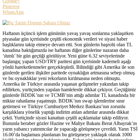
Google+
Pinterest
WhatsApp
Haftanın üçüncü işlem gününün yavaş yavaş sonlarına yaklaşırken
piyasalar gün içerisinde çeşitli ekonomik verileri ve siyasi haber
başlıklarını takip etmeye devam etti. Son günlerin başrolü olan TL
kanadına baktığımızda ise haftanın diğer günlerine nazaran daha
‘ılımlı’ bir gün geçtiği görülüyor. Yeni güne 6.32 seviyelerinde
başlangıç yapan USD/TRY paritesi gün içerisinde kademeli aşağı
yönlü hareketlenmeler gerçekleştirdi. Bilindiği gibi Amerika ile son
günlerde gerilen ilişkiler paritede oynaklığın artmasına sebep olmuş
ve bu oynaklıklar yeni rekorların kırılmasına neden olmuştu.
Amerika ile Türkiye arasında yaşanan gelişmeler yakından takip
edilirken, yurtiçinden yapılan hamlelerde dikkat çekiyor. Geçtiğimiz
günlerde BDDK’nın ve TCMB’nin attığı adımlar TL kanadında bir
miktar rahatlama yaşatmıştı. BDDK’nın swap işlemlerine sınır
getirmesi ve Türkiye Cumhuriyet Merkez Bankası’nın zorunlu
karşılıklara yönelik yaptığı indirim atılan adımlar arasında dikkat
çekti. Yurtiçinde siyasi kanattan çeşitli açıklamalar takip ediliyor.
Bununla beraber gözler Hazine ve Maliye Bakanı Berat Albayrak’ın
yarın yabancı yatırımcılar ile yapacağı görüşmeye çevrildi. Yarın TSİ
16.00’da başlaması planlanan bu görüşmeye yaklaşık olarak 1000