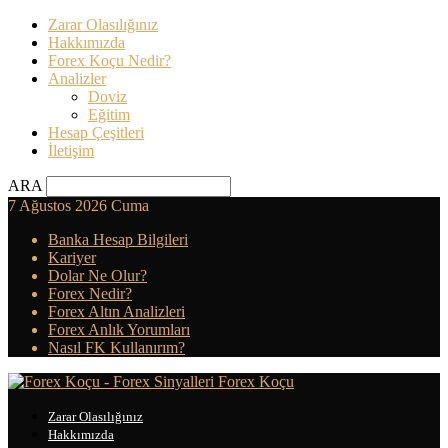
Zarar Olasılığınız
Hakkımızda
Forex Koçu Nedir?
Analizler
Doviz
Eğitim
Hesap Çeşitleri
İletişim
ARA
7 Ağustos 2026 Cuma
Banka Hesap Bilgileri
Kariyer
Dolar Ne Olur?
Forex Nedir?
Forex Altın Analizleri
Forex Anlık Yorumları
Nasıl FK Kullanırım?
Forex Koçu
Zarar Olasılığınız
Hakkımızda