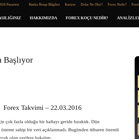
026 Pazartesi
Banka Hesap Bilgileri
Kariyer
Dolar Ne Olur?
Forex Nedir?
Forex
SILIĞINIZ
HAKKIMIZDA
FOREX KOÇU NEDIR?
ANALIZLE
 Başlıyor
Forex Takvimi – 22.03.2016
ğin çok fazla olduğu bir haftayı geride bıraktık. Dün
 öneme sahip bir veri açıklanmadı. Bugünden itibaren önemli
ecek olan verilere bakalım.