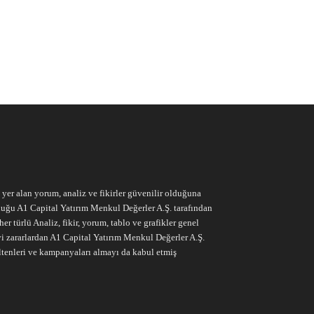
e yer alan yorum, analiz ve fikirler güvenilir olduğuna
ruluğu A1 Capital Yatırım Menkul Değerler A.Ş. tarafından
r türlü Analiz, fikir, yorum, tablo ve grafikler genel
vi zararlardan A1 Capital Yatırım Menkul Değerler A.Ş.
ltenleri ve kampanyaları almayı da kabul etmiş