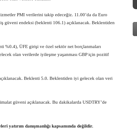
zmetler PMI verilerini takip edeceğiz. 11.00’da da Euro
iş güveni endeksi (beklenti 106.1) açıklanacak. Beklentiden
ti %0.4), ÜFE girişi ve özel sektör net borçlanmaları
Gelecek olan verilerde iyileşme yaşanması GBP için pozitif
klanacak. Beklenti 5.0. Beklentiden iyi gelecek olan veri
e imalat güveni açıklanacak. Bu dakikalarda USDTRY’de
eleri yatırım danışmanlığı kapsamında değildir.