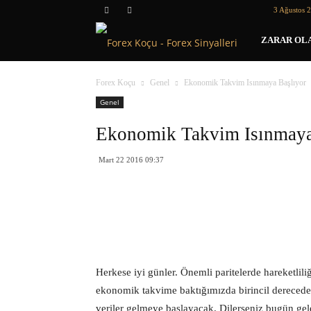
3 Ağustos 2
Forex
ZARAR OLA
Koçu
Forex Koçu
Genel
Ekonomik Takvim Isınmaya Başlıyor
Genel
Ekonomik Takvim Isınmaya
Mart 22 2016 09:37
Herkese iyi günler. Önemli paritelerde hareketlili
ekonomik takvime baktığımızda birincil derecede
veriler gelmeye başlayacak. Dilerseniz bugün gel