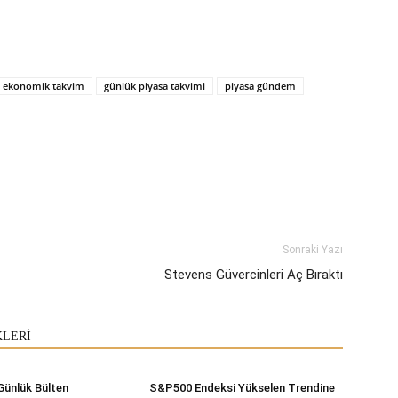
ekonomik takvim
günlük piyasa takvimi
piyasa gündem
Sonraki Yazı
Stevens Güvercinleri Aç Bıraktı
KLERİ
Günlük Bülten
S&P500 Endeksi Yükselen Trendine