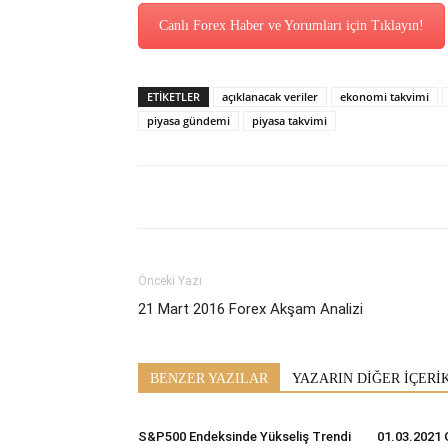
Canlı Forex Haber ve Yorumları için Tıklayın!
ETİKETLER
açıklanacak veriler
ekonomi takvimi
piyasa gündemi
piyasa takvimi
Önceki Yazı
21 Mart 2016 Forex Akşam Analizi
BENZER YAZILAR
YAZARIN DİĞER İÇERİ
S&P500 Endeksinde Yükseliş Trendi
01.03.2021 