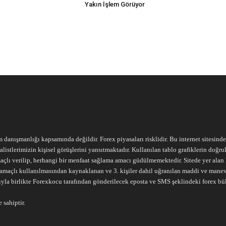
Yakın İşlem Görüyor
m danışmanlığı kapsamında değildir. Forex piyasaları risklidir. Bu internet sitesind
alistlerimizin kişisel görüşlerini yansıtmaktadır. Kullanılan tablo grafiklerin doğ
açlı verilip, herhangi bir menfaat sağlama amacı güdülmemektedir. Sitede yer alan he
ari amaçlı kullanılmasından kaynaklanan ve 3. kişiler dahil uğranılan maddi ve mane
ıyla birlikte Forexkocu tarafından gönderilecek eposta ve SMS şeklindeki forex bü
 sahiptir.