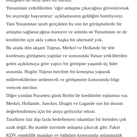
endişeleri de biraz abes bir durum.
Yunanistan yetkililerden ‘eğer anlaşma çıkacağına güveniyorsak
bu seçeneğe başvururuz’ açıklamasının geldiğini hatırlıyoruz.
Yani Yunanistan tarafı gerçekten bu son tur görüşmelerde bir
anlaşma sağlanacağına inanıyor ve aslında ne Yunanistan ne de
kreditörler için akla yatkın başka bir alternatif yok.
Bu arada dün akşam Tsipras, Merkel ve Hollande bir tele
konferans görüşmesi yaptılar ve sonrasında Yunan yetkililerden
gelen açıklamaya göre yapıcı bir görüşme yaşandı üç lider
arasında. Bugün Tsipras mecliste bir konuşma yaparak
milletvekillerine seslenecek ve görüşmeler konusunda bilgi
verecek meclise.
Diğer yandan Pazartesi günü Berlin’de kreditörler toplantısı var.
Merkel, Hollande, Juncker, Draghi ve Lagarde son bir durum
değerlendirmesi için bir araya geliyorlar tekrar.
Tarafların faiz dışı fazla hedeflemesi rakamları bir birinden çok
uzak değil. Bu madde üzerinde anlaşma çıkacak gibi. Fakat
KDV, emeklilik maaşları ve istihdam konusunda anlaşmazlık