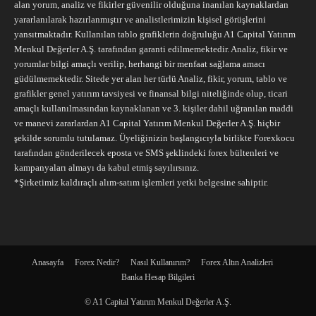
alan yorum, analiz ve fikirler güvenilir olduğuna inanılan kaynaklardan
yararlanılarak hazırlanmıştır ve analistlerimizin kişisel görüşlerini
yansıtmaktadır. Kullanılan tablo grafiklerin doğruluğu A1 Capital Yatırım
Menkul Değerler A.Ş. tarafından garanti edilmemektedir. Analiz, fikir ve
yorumlar bilgi amaçlı verilip, herhangi bir menfaat sağlama amacı
güdülmemektedir. Sitede yer alan her türlü Analiz, fikir, yorum, tablo ve
grafikler genel yatırım tavsiyesi ve finansal bilgi niteliğinde olup, ticari
amaçlı kullanılmasından kaynaklanan ve 3. kişiler dahil uğranılan maddi
ve manevi zararlardan A1 Capital Yatırım Menkul Değerler A.Ş. hiçbir
şekilde sorumlu tutulamaz. Üyeliğinizin başlangıcıyla birlikte Forexkocu
tarafından gönderilecek eposta ve SMS şeklindeki forex bültenleri ve
kampanyaları almayı da kabul etmiş sayılırsınız.
*Şirketimiz kaldıraçlı alım-satım işlemleri yetki belgesine sahiptir.
Anasayfa
Forex Nedir?
Nasıl Kullanırım?
Forex Altın Analizleri
Banka Hesap Bilgileri
© A1 Capital Yatırım Menkul Değerler A.Ş.