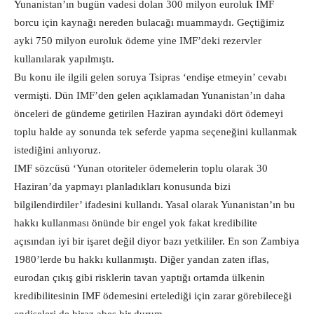
Yunanistan’ın bugün vadesi dolan 300 milyon euroluk IMF
borcu için kaynağı nereden bulacağı muammaydı. Geçtiğimiz
ayki 750 milyon euroluk ödeme yine IMF’deki rezervler
kullanılarak yapılmıştı.
Bu konu ile ilgili gelen soruya Tsipras ‘endişe etmeyin’ cevabı
vermişti. Dün IMF’den gelen açıklamadan Yunanistan’ın daha
önceleri de gündeme getirilen Haziran ayındaki dört ödemeyi
toplu halde ay sonunda tek seferde yapma seçeneğini kullanmak
istediğini anlıyoruz.
IMF sözcüsü ‘Yunan otoriteler ödemelerin toplu olarak 30
Haziran’da yapmayı planladıkları konusunda bizi
bilgilendirdiler’ ifadesini kullandı. Yasal olarak Yunanistan’ın bu
hakkı kullanması önünde bir engel yok fakat kredibilite
açısından iyi bir işaret değil diyor bazı yetkililer. En son Zambiya
1980’lerde bu hakkı kullanmıştı. Diğer yandan zaten iflas,
eurodan çıkış gibi risklerin tavan yaptığı ortamda ülkenin
kredibilitesinin IMF ödemesini ertelediği için zarar görebileceği