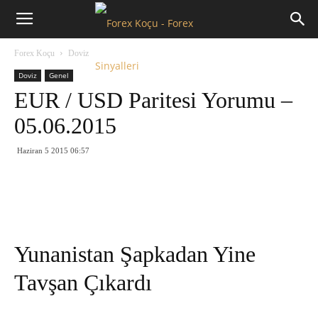
Forex
Forex Koçu
Doviz
Koçu
Doviz
Genel
EUR / USD Paritesi Yorumu –
05.06.2015
Haziran 5 2015 06:57
Yunanistan Şapkadan Yine
Tavşan Çıkardı