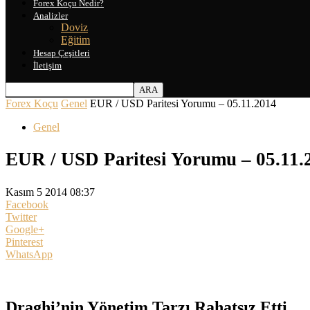
Forex Koçu Nedir?
Analizler
Doviz
Eğitim
Hesap Çeşitleri
İletişim
Forex Koçu
Genel
EUR / USD Paritesi Yorumu – 05.11.2014
Genel
EUR / USD Paritesi Yorumu – 05.11.
Kasım 5 2014 08:37
Facebook
Twitter
Google+
Pinterest
WhatsApp
Draghi’nin Yönetim Tarzı Rahatsız Etti