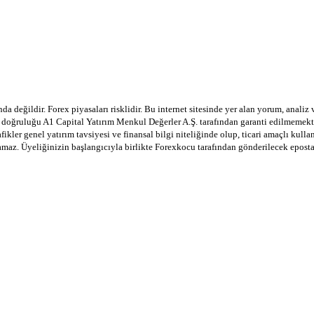
a değildir. Forex piyasaları risklidir. Bu internet sitesinde yer alan yorum, analiz
in doğruluğu A1 Capital Yatırım Menkul Değerler A.Ş. tarafından garanti edilmemekte
afikler genel yatırım tavsiyesi ve finansal bilgi niteliğinde olup, ticari amaçlı ku
lamaz. Üyeliğinizin başlangıcıyla birlikte Forexkocu tarafından gönderilecek epost