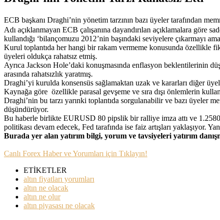
ECB başkanı Draghi’nin yönetim tarzının bazı üyeler tarafından mem
Adı açıklanmayan ECB çalışanına dayandırılan açıklamalara göre sadec
kullandığı ‘bilançomuzu 2012’nin başındaki seviyelere çıkarmayı amaçlıy
Kurul toplantıda her hangi bir rakam vermeme konusunda özellikle fiki
üyeleri oldukça rahatsız etmiş.
Ayrıca Jackson Hole’daki konuşmasında enflasyon beklentilerinin düş
arasında rahatsızlık yaratmış.
Draghi’yi kurulda konsensüs sağlamaktan uzak ve kararları diğer üyeleri
Kaynağa göre özellikle parasal gevşeme ve sıra dışı önlemlerin kullan
Draghi’nin bu tarzı yarınki toplantıda sorgulanabilir ve bazı üyeler mem
düşündürüyor.
Bu haberle birlikte EURUSD 80 pipslik bir ralliye imza attı ve 1.258
politikası devam edecek, Fed tarafında ise faiz artışları yaklaşıyo
Burada yer alan yatırım bilgi, yorum ve tavsiyeleri yatırım danı
Canlı Forex Haber ve Yorumları için Tıklayın!
ETİKETLER
altın fiyatları yorumları
altın ne olacak
altın ne olur
altın piyasası ne olacak