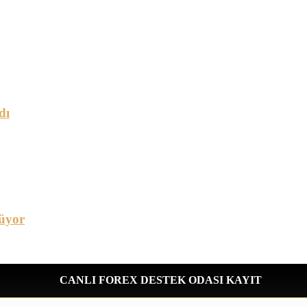
dı
üyor
CANLI FOREX DESTEK ODASI KAYIT