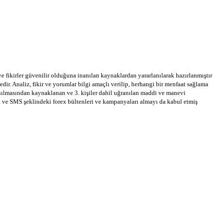
 ve fikirler güvenilir olduğuna inanılan kaynaklardan yararlanılarak hazırlanmıştır
dir. Analiz, fikir ve yorumlar bilgi amaçlı verilip, herhangi bir menfaat sağlama
llanılmasından kaynaklanan ve 3. kişiler dahil uğranılan maddi ve manevi
a ve SMS şeklindeki forex bültenleri ve kampanyaları almayı da kabul etmiş