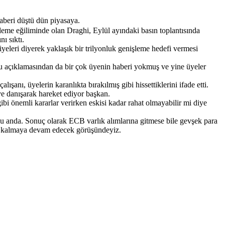
aberi düştü dün piyasaya.
eme eğiliminde olan Draghi, Eylül ayındaki basın toplantısında
nı sıktı.
yeleri diyerek yaklaşık bir trilyonluk genişleme hedefi vermesi
u açıklamasından da bir çok üyenin haberi yokmuş ve yine üyeler
anı, üyelerin karanlıkta bırakılmış gibi hissettiklerini ifade etti.
ye danışarak hareket ediyor başkan.
gibi önemli kararlar verirken eskisi kadar rahat olmayabilir mi diye
şu anda. Sonuç olarak ECB varlık alımlarına gitmese bile gevşek para
da kalmaya devam edecek görüşündeyiz.