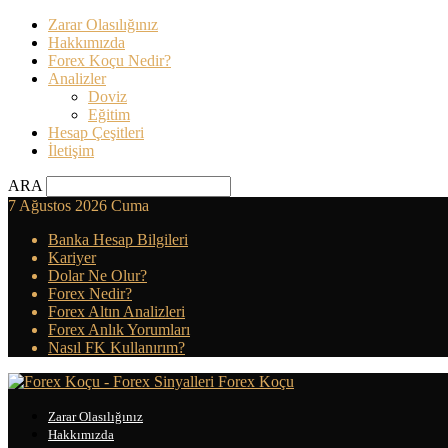
Zarar Olasılığınız
Hakkımızda
Forex Koçu Nedir?
Analizler
Doviz
Eğitim
Hesap Çeşitleri
İletişim
ARA
7 Ağustos 2026 Cuma
Banka Hesap Bilgileri
Kariyer
Dolar Ne Olur?
Forex Nedir?
Forex Altın Analizleri
Forex Anlık Yorumları
Nasıl FK Kullanırım?
Forex Koçu
Zarar Olasılığınız
Hakkımızda