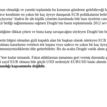
nun olmadığı ve yarınki toplantıda bu konunun gündeme gelebileceği h
e kendisine en yakın bir kaç üyeye danışarak ECB politikalarını belirl
oruz’ ifadesi ile altı kişilik yönetim kurulunda bile bazı üyelerin canı
r birliği sağlanmasına rağmen Draghi’nin basın toplantısında 2012 sevi
tüğüne dikkat çeken ve buna karşı savaşacağını söyleyen Draghi’nin b
n bilgisi olmadan gizli kapaklı alan bir başkan olarak niteleyen ECB çalış
ılması kararlarını verirken tek başına veya sadece en yakın bir kaç üye
nuniyetsizliklerini dile getirebilirler. Bu da acaba Draghi varlık alımı 
0’lere kadar tırmandı. Fakat aldıklarının tamamını geri vermiş durumda 
r. Yani zayıf EUR olmasa bile güçlü USD nedeniyle EURUSD baskı altın
şmanlığı kapsamında değildir.