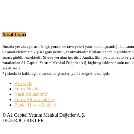
Yasal Uyarı
Burada yer alan yatırım bilgi, yorum ve tavsiyeleri yatırım danışmanlığı kapsamınd
ve analistlerimizin kişisel görüşlerini yansıtmaktadır. Kullanılan tablo grafikler
amacı güdülmemektedir. Sitede yer alan her türlü Analiz, fikir, yorum, tablo ve gr
zararlardan A1 Capital Yatırım Menkul Değerler A.Ş. hiçbir şekilde sorumlu tutu
sayılırsınız.
*Şirketimiz kaldıraçlı alım-satım işlemleri yetki belgesine sahiptir.
Anasayfa
Forex Nedir?
Nasıl Kullanırım?
Forex Altın Analizleri
Banka Hesap Bilgileri
© A1 Capital Yatırım Menkul Değerler A.Ş.
DİĞER İÇERİKLER