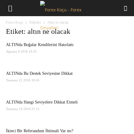
Forex
Forex Koçu
Etiketler
Altın ne olacak
Koçu
Etiket: altın ne olacak
ALTINda Boğalar Kendilerini Hatırlattı
Ağustos 9 2016 19:35
ALTINda Bu Destek Seviyesine Dikkat
Temmuz 22 2016 18:45
ALTINda Hangi Seviyelere Dikkat Etmeli
Temmuz 18 2016 21:15
İkinci Bir Referandum İhtimali Var mı?