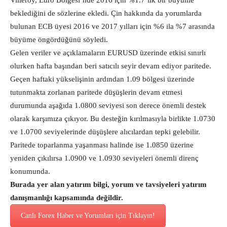
Villeroy, Euro Bölgesi’nde 2016 için %1.7’lik bir büyüme
beklediğini de sözlerine ekledi. Çin hakkında da yorumlarda
bulunan ECB üyesi 2016 ve 2017 yılları için %6 ila %7 arasında
büyüme öngördüğünü söyledi.
Gelen veriler ve açıklamaların EURUSD üzerinde etkisi sınırlı
olurken hafta başından beri satıcılı seyir devam ediyor paritede.
Geçen haftaki yükselişinin ardından 1.09 bölgesi üzerinde
tutunmakta zorlanan paritede düşüşlerin devam etmesi
durumunda aşağıda 1.0800 seviyesi son derece önemli destek
olarak karşımıza çıkıyor. Bu desteğin kırılmasıyla birlikte 1.0730
ve 1.0700 seviyelerinde düşüşlere alıcılardan tepki gelebilir.
Paritede toparlanma yaşanması halinde ise 1.0850 üzerine
yeniden çıkılırsa 1.0900 ve 1.0930 seviyeleri önemli direnç
konumunda.
Burada yer alan yatırım bilgi, yorum ve tavsiyeleri yatırım
danışmanlığı kapsamında değildir.
Canlı Forex Haber ve Yorumları için Tıklayın!