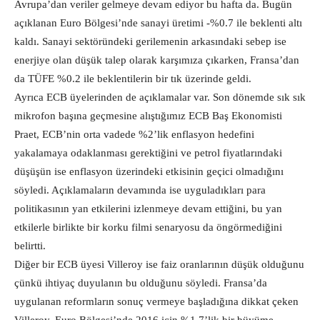
Avrupa’dan veriler gelmeye devam ediyor bu hafta da. Bugün
açıklanan Euro Bölgesi’nde sanayi üretimi -%0.7 ile beklenti altı
kaldı. Sanayi sektöründeki gerilemenin arkasındaki sebep ise
enerjiye olan düşük talep olarak karşımıza çıkarken, Fransa’dan
da TÜFE %0.2 ile beklentilerin bir tık üzerinde geldi.
Ayrıca ECB üyelerinden de açıklamalar var. Son dönemde sık sık
mikrofon başına geçmesine alıştığımız ECB Baş Ekonomisti
Praet, ECB’nin orta vadede %2’lik enflasyon hedefini
yakalamaya odaklanması gerektiğini ve petrol fiyatlarındaki
düşüşün ise enflasyon üzerindeki etkisinin geçici olmadığını
söyledi. Açıklamaların devamında ise uyguladıkları para
politikasının yan etkilerini izlenmeye devam ettiğini, bu yan
etkilerle birlikte bir korku filmi senaryosu da öngörmediğini
belirtti.
Diğer bir ECB üyesi Villeroy ise faiz oranlarının düşük olduğunu
çünkü ihtiyaç duyulanın bu olduğunu söyledi. Fransa’da
uygulanan reformların sonuç vermeye başladığına dikkat çeken