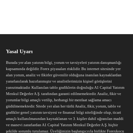
Yasal Uyarı
Burada yer alan yatırım bilgi, yorum ve tavsiyeleri yatırım danışmanlığı
kapsamında değildir. Forex piyasaları risklidir. Bu internet sitesinde yer
alan yorum, analiz ve fikirler güvenilir olduğuna inanılan kaynaklardan
yararlanılarak hazırlanmıştır ve analistlerimizin kişisel görüşlerini
yansıtmaktadır. Kullanılan tablo grafiklerin doğruluğu A1 Capital Yatırım
Menkul Değerler A.Ş. tarafından garanti edilmemektedir. Analiz, fikir ve
yorumlar bilgi amaçlı verilip, herhangi bir menfaat sağlama amacı
güdülmemektedir. Sitede yer alan her türlü Analiz, fikir, yorum, tablo ve
grafikler genel yatırım tavsiyesi ve finansal bilgi niteliğinde olup, ticari
amaçlı kullanılmasından kaynaklanan ve 3. kişiler dahil uğranılan maddi
ve manevi zararlardan A1 Capital Yatırım Menkul Değerler A.Ş. hiçbir
şekilde sorumlu tutulamaz. Üyeliğinizin başlangıcıyla birlikte Forexkocu