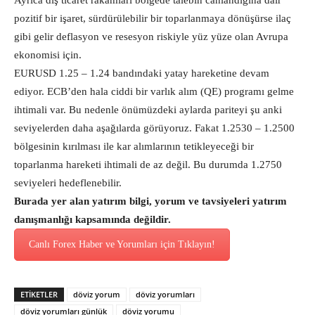
Ayrıca dış ticaret rakamları bölgede talebin canlandığına dair
pozitif bir işaret, sürdürülebilir bir toparlanmaya dönüşürse ilaç
gibi gelir deflasyon ve resesyon riskiyle yüz yüze olan Avrupa
ekonomisi için.
EURUSD 1.25 – 1.24 bandındaki yatay hareketine devam
ediyor. ECB’den hala ciddi bir varlık alım (QE) programı gelme
ihtimali var. Bu nedenle önümüzdeki aylarda pariteyi şu anki
seviyelerden daha aşağılarda görüyoruz. Fakat 1.2530 – 1.2500
bölgesinin kırılması ile kar alımlarının tetikleyeceği bir
toparlanma hareketi ihtimali de az değil. Bu durumda 1.2750
seviyeleri hedeflenebilir.
Burada yer alan yatırım bilgi, yorum ve tavsiyeleri yatırım
danışmanlığı kapsamında değildir.
Canlı Forex Haber ve Yorumları için Tıklayın!
ETİKETLER
döviz yorum
döviz yorumları
döviz yorumları günlük
döviz yorumu