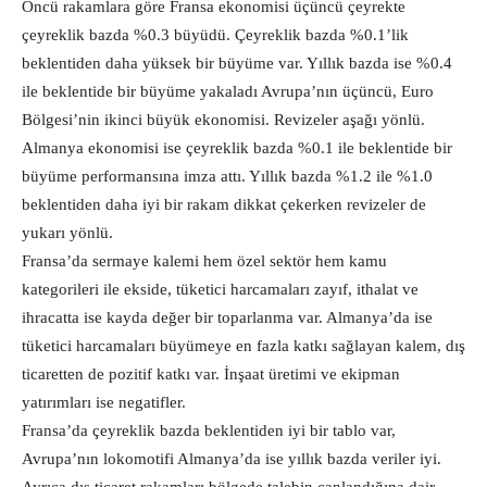
Öncü rakamlara göre Fransa ekonomisi üçüncü çeyrekte
çeyreklik bazda %0.3 büyüdü. Çeyreklik bazda %0.1’lik
beklentiden daha yüksek bir büyüme var. Yıllık bazda ise %0.4
ile beklentide bir büyüme yakaladı Avrupa’nın üçüncü, Euro
Bölgesi’nin ikinci büyük ekonomisi. Revizeler aşağı yönlü.
Almanya ekonomisi ise çeyreklik bazda %0.1 ile beklentide bir
büyüme performansına imza attı. Yıllık bazda %1.2 ile %1.0
beklentiden daha iyi bir rakam dikkat çekerken revizeler de
yukarı yönlü.
Fransa’da sermaye kalemi hem özel sektör hem kamu
kategorileri ile ekside, tüketici harcamaları zayıf, ithalat ve
ihracatta ise kayda değer bir toparlanma var. Almanya’da ise
tüketici harcamaları büyümeye en fazla katkı sağlayan kalem, dış
ticaretten de pozitif katkı var. İnşaat üretimi ve ekipman
yatırımları ise negatifler.
Fransa’da çeyreklik bazda beklentiden iyi bir tablo var,
Avrupa’nın lokomotifi Almanya’da ise yıllık bazda veriler iyi.