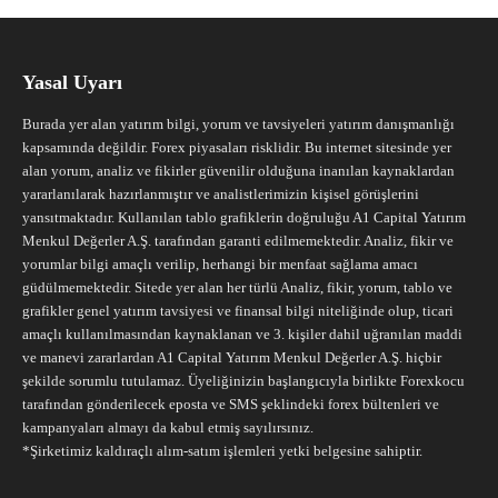
Yasal Uyarı
Burada yer alan yatırım bilgi, yorum ve tavsiyeleri yatırım danışmanlığı
kapsamında değildir. Forex piyasaları risklidir. Bu internet sitesinde yer
alan yorum, analiz ve fikirler güvenilir olduğuna inanılan kaynaklardan
yararlanılarak hazırlanmıştır ve analistlerimizin kişisel görüşlerini
yansıtmaktadır. Kullanılan tablo grafiklerin doğruluğu A1 Capital Yatırım
Menkul Değerler A.Ş. tarafından garanti edilmemektedir. Analiz, fikir ve
yorumlar bilgi amaçlı verilip, herhangi bir menfaat sağlama amacı
güdülmemektedir. Sitede yer alan her türlü Analiz, fikir, yorum, tablo ve
grafikler genel yatırım tavsiyesi ve finansal bilgi niteliğinde olup, ticari
amaçlı kullanılmasından kaynaklanan ve 3. kişiler dahil uğranılan maddi
ve manevi zararlardan A1 Capital Yatırım Menkul Değerler A.Ş. hiçbir
şekilde sorumlu tutulamaz. Üyeliğinizin başlangıcıyla birlikte Forexkocu
tarafından gönderilecek eposta ve SMS şeklindeki forex bültenleri ve
kampanyaları almayı da kabul etmiş sayılırsınız.
*Şirketimiz kaldıraçlı alım-satım işlemleri yetki belgesine sahiptir.