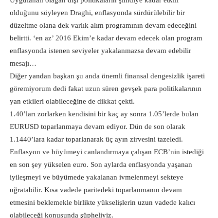
Uygulanan olağan dışı politikaların şimdiye kadar etkili
olduğunu söyleyen Draghi, enflasyonda sürdürülebilir bir
düzeltme olana dek varlık alım programının devam edeceğini
belirtti. ‘en az’ 2016 Ekim’e kadar devam edecek olan program
enflasyonda istenen seviyeler yakalanmazsa devam edebilir
mesajı…
Diğer yandan başkan şu anda önemli finansal dengesizlik işareti
göremiyorum dedi fakat uzun süren gevşek para politikalarının
yan etkileri olabileceğine de dikkat çekti.
1.40’ları zorlarken kendisini bir kaç ay sonra 1.05’lerde bulan
EURUSD toparlanmaya devam ediyor. Dün de son olarak
1.1440’lara kadar toparlanarak üç ayın zirvesini tazeledi.
Enflasyon ve büyümeyi canlandırmaya çalışan ECB’nin istediği
en son şey yükselen euro. Son aylarda enflasyonda yaşanan
iyileşmeyi ve büyümede yakalanan ivmelenmeyi sekteye
uğratabilir. Kısa vadede paritedeki toparlanmanın devam
etmesini beklemekle birlikte yükselişlerin uzun vadede kalıcı
olabileceği konusunda şüpheliyiz.