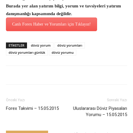
Burada yer alan yatırım bilgi, yorum ve tavsiyeleri yatırım
danışmanlığı kapsamında değildir.
Canlı Forex Haber ve Yorumları için Tıklayın!
ETİKETLER
döviz yorum
döviz yorumları
döviz yorumları günlük
döviz yorumu
Önceki Yazı
Sonraki Yazı
Forex Takvimi – 15.05.2015
Uluslararası Döviz Piyasaları
Yorumu – 15.05.2015