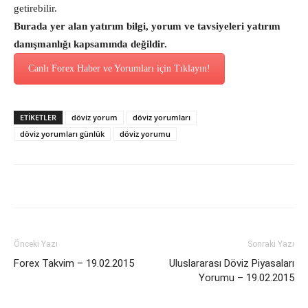
getirebilir.
Burada yer alan yatırım bilgi, yorum ve tavsiyeleri yatırım
danışmanlığı kapsamında değildir.
Canlı Forex Haber ve Yorumları için Tıklayın!
ETİKETLER
döviz yorum
döviz yorumları
döviz yorumları günlük
döviz yorumu
Önceki Yazı
Sonraki Yazı
Forex Takvim – 19.02.2015
Uluslararası Döviz Piyasaları
Yorumu – 19.02.2015