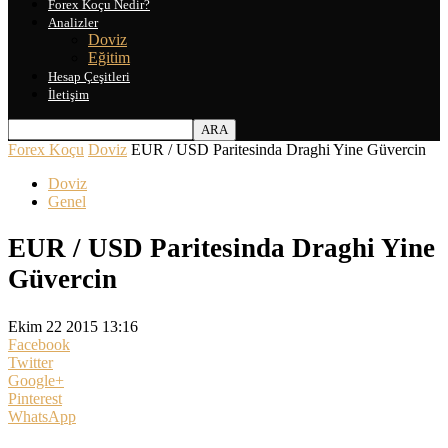
Forex Koçu Nedir?
Analizler
Doviz
Eğitim
Hesap Çeşitleri
İletişim
Forex Koçu
Doviz
EUR / USD Paritesinda Draghi Yine Güvercin
Doviz
Genel
EUR / USD Paritesinda Draghi Yine
Güvercin
Ekim 22 2015 13:16
Facebook
Twitter
Google+
Pinterest
WhatsApp