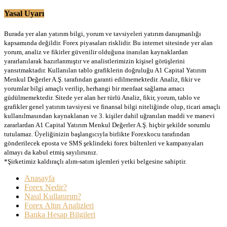
Yasal Uyarı
Burada yer alan yatırım bilgi, yorum ve tavsiyeleri yatırım danışmanlığı
kapsamında değildir. Forex piyasaları risklidir. Bu internet sitesinde yer alan
yorum, analiz ve fikirler güvenilir olduğuna inanılan kaynaklardan
yararlanılarak hazırlanmıştır ve analistlerimizin kişisel görüşlerini
yansıtmaktadır. Kullanılan tablo grafiklerin doğruluğu A1 Capital Yatırım
Menkul Değerler A.Ş. tarafından garanti edilmemektedir. Analiz, fikir ve
yorumlar bilgi amaçlı verilip, herhangi bir menfaat sağlama amacı
güdülmemektedir. Sitede yer alan her türlü Analiz, fikir, yorum, tablo ve
grafikler genel yatırım tavsiyesi ve finansal bilgi niteliğinde olup, ticari amaçlı
kullanılmasından kaynaklanan ve 3. kişiler dahil uğranılan maddi ve manevi
zararlardan A1 Capital Yatırım Menkul Değerler A.Ş. hiçbir şekilde sorumlu
tutulamaz. Üyeliğinizin başlangıcıyla birlikte Forexkocu tarafından
gönderilecek eposta ve SMS şeklindeki forex bültenleri ve kampanyaları
almayı da kabul etmiş sayılırsınız.
*Şirketimiz kaldıraçlı alım-satım işlemleri yetki belgesine sahiptir.
Anasayfa
Forex Nedir?
Nasıl Kullanırım?
Forex Altın Analizleri
Banka Hesap Bilgileri