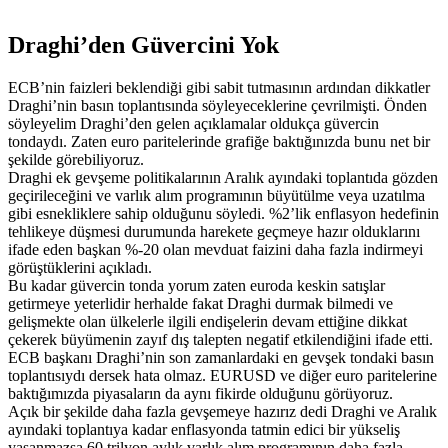
Draghi’den Güvercini Yok
ECB’nin faizleri beklendiği gibi sabit tutmasının ardından dikkatler
Draghi’nin basın toplantısında söyleyeceklerine çevrilmişti. Önden
söyleyelim Draghi’den gelen açıklamalar oldukça güvercin
tondaydı. Zaten euro paritelerinde grafiğe baktığınızda bunu net bir
şekilde görebiliyoruz.
Draghi ek gevşeme politikalarının Aralık ayındaki toplantıda gözden
geçirileceğini ve varlık alım programının büyütülme veya uzatılma
gibi esnekliklere sahip olduğunu söyledi. %2’lik enflasyon hedefinin
tehlikeye düşmesi durumunda harekete geçmeye hazır olduklarını
ifade eden başkan %-20 olan mevduat faizini daha fazla indirmeyi
görüştüklerini açıkladı.
Bu kadar güvercin tonda yorum zaten euroda keskin satışlar
getirmeye yeterlidir herhalde fakat Draghi durmak bilmedi ve
gelişmekte olan ülkelerle ilgili endişelerin devam ettiğine dikkat
çekerek büyümenin zayıf dış talepten negatif etkilendiğini ifade etti.
ECB başkanı Draghi’nin son zamanlardaki en gevşek tondaki basın
toplantısıydı dersek hata olmaz. EURUSD ve diğer euro paritelerine
baktığımızda piyasaların da aynı fikirde olduğunu görüyoruz.
Açık bir şekilde daha fazla gevşemeye hazırız dedi Draghi ve Aralık
ayındaki toplantıya kadar enflasyonda tatmin edici bir yükseliş
yaşanmazsa 60 trilyon aylık varlık alım programının daha fazla