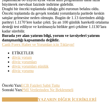
büyüterek mevduat faizinde indirime gidebilir.
Draghi bir önceki toplantıda olduğu gibi euronun belalısı oldu.
Önceki toplantıda da gevşek tondaki yorumlarıyla paritede keskin
satışlar gelmesine neden olmuştu. Bugün de 1.13 üzerinden aldığı
pariteyi 1.1170’lere kadar çekti. Şu an 100 günlük hareketli ortalama
desteği test ediliyor ve kırılmasıyla birlikte geri çekilme 1.1130’lara
kadar sürebilir.
Burada yer alan yatırım bilgi, yorum ve tavsiyeleri yatırım
danışmanlığı kapsamında değildir.
Canlı Forex Haber ve Yorumları için Tıklayın!
ETİKETLER
döviz yorum
döviz yorumları
döviz yorumları günlük
döviz yorumu
Önceki Yazı
ECB Faizleri Sabit Tuttu
Sonraki Yazı
PMI Verilerinden Ne Beklenmeli
BENZER YAZILAR
YAZARIN DİĞER İÇERİKLERİ