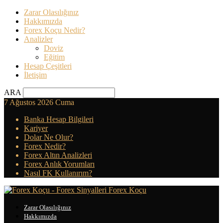
Zarar Olasılığınız
Hakkımızda
Forex Koçu Nedir?
Analizler
Doviz
Eğitim
Hesap Çeşitleri
İletişim
ARA
7 Ağustos 2026 Cuma
Banka Hesap Bilgileri
Kariyer
Dolar Ne Olur?
Forex Nedir?
Forex Altın Analizleri
Forex Anlık Yorumları
Nasıl FK Kullanırım?
Forex Koçu
Zarar Olasılığınız
Hakkımızda