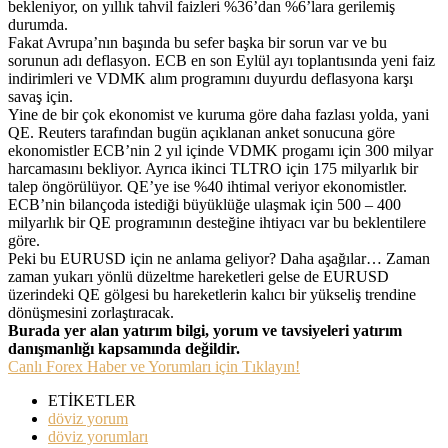
bekleniyor, on yıllık tahvil faizleri %36’dan %6’lara gerilemiş
durumda.
Fakat Avrupa’nın başında bu sefer başka bir sorun var ve bu
sorunun adı deflasyon. ECB en son Eylül ayı toplantısında yeni faiz
indirimleri ve VDMK alım programını duyurdu deflasyona karşı
savaş için.
Yine de bir çok ekonomist ve kuruma göre daha fazlası yolda, yani
QE. Reuters tarafından bugün açıklanan anket sonucuna göre
ekonomistler ECB’nin 2 yıl içinde VDMK progamı için 300 milyar
harcamasını bekliyor. Ayrıca ikinci TLTRO için 175 milyarlık bir
talep öngörülüyor. QE’ye ise %40 ihtimal veriyor ekonomistler.
ECB’nin bilançoda istediği büyüklüğe ulaşmak için 500 – 400
milyarlık bir QE programının desteğine ihtiyacı var bu beklentilere
göre.
Peki bu EURUSD için ne anlama geliyor? Daha aşağılar… Zaman
zaman yukarı yönlü düzeltme hareketleri gelse de EURUSD
üzerindeki QE gölgesi bu hareketlerin kalıcı bir yükseliş trendine
dönüşmesini zorlaştıracak.
Burada yer alan yatırım bilgi, yorum ve tavsiyeleri yatırım
danışmanlığı kapsamında değildir.
Canlı Forex Haber ve Yorumları için Tıklayın!
ETİKETLER
döviz yorum
döviz yorumları