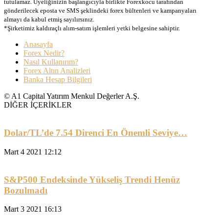
tutulamaz. Üyeliğinizin başlangıcıyla birlikte Forexkocu tarafından
gönderilecek eposta ve SMS şeklindeki forex bültenleri ve kampanyaları
almayı da kabul etmiş sayılırsınız.
*Şirketimiz kaldıraçlı alım-satım işlemleri yetki belgesine sahiptir.
Anasayfa
Forex Nedir?
Nasıl Kullanırım?
Forex Altın Analizleri
Banka Hesap Bilgileri
© A1 Capital Yatırım Menkul Değerler A.Ş.
DİĞER İÇERİKLER
Dolar/TL’de 7.54 Direnci En Önemli Seviye…
Mart 4 2021 12:12
S&P500 Endeksinde Yükseliş Trendi Henüz
Bozulmadı
Mart 3 2021 16:13