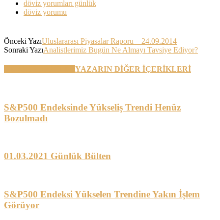
döviz yorumları günlük
döviz yorumu
Önceki Yazı
Uluslararası Piyasalar Raporu – 24.09.2014
Sonraki Yazı
Analistlerimiz Bugün Ne Almayı Tavsiye Ediyor?
BENZER YAZILAR
YAZARIN DİĞER İÇERİKLERİ
S&P500 Endeksinde Yükseliş Trendi Henüz
Bozulmadı
01.03.2021 Günlük Bülten
S&P500 Endeksi Yükselen Trendine Yakın İşlem
Görüyor