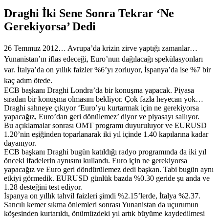
Draghi İki Sene Sonra Tekrar ‘Ne
Gerekiyorsa’ Dedi
26 Temmuz 2012… Avrupa’da krizin zirve yaptığı zamanlar…
Yunanistan’ın iflas edeceği, Euro’nun dağılacağı spekülasyonları
var. İtalya’da on yıllık faizler %6’yı zorluyor, İspanya’da ise %7 bir
kaç adım ötede.
ECB başkanı Draghi Londra’da bir konuşma yapacak. Piyasa
sıradan bir konuşma olmasını bekliyor. Çok fazla heyecan yok…
Draghi sahneye çıkıyor ‘Euro’yu kurtarmak için ne gerekiyorsa
yapacağız, Euro’dan geri dönülemez’ diyor ve piyasayı sallıyor.
Bu açıklamalar sonrası OMT programı duyuruluyor ve EURUSD
1.20’nin eşiğinden toparlanarak iki yıl içinde 1.40 kapılarına kadar
dayanıyor.
ECB başkanı Draghi bugün katıldığı radyo programında da iki yıl
önceki ifadelerin aynısını kullandı. Euro için ne gerekiyorsa
yapacağız ve Euro geri döndürülemez dedi başkan. Tabi bugün aynı
etkiyi görmedik. EURUSD günlük bazda %0.30 geride şu anda ve
1.28 desteğini test ediyor.
İspanya on yıllık tahvil faizleri şimdi %2.15’lerde, İtalya %2.37.
Sancılı kemer sıkma önlemleri sonrası Yunanistan da uçurumun
köşesinden kurtarıldı, önümüzdeki yıl artık büyüme kaydedilmesi