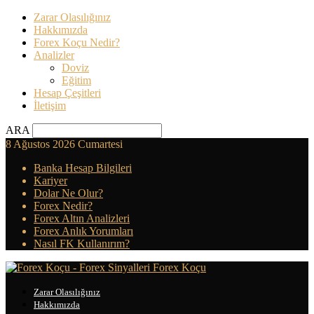
Zarar Olasılığınız
Hakkımızda
Forex Koçu Nedir?
Analizler
Doviz
Eğitim
Hesap Çeşitleri
İletişim
ARA
8 Ağustos 2026 Cumartesi
Banka Hesap Bilgileri
Kariyer
Dolar Ne Olur?
Forex Nedir?
Forex Altın Analizleri
Forex Anlık Yorumları
Nasıl FK Kullanırım?
Forex Koçu
Zarar Olasılığınız
Hakkımızda