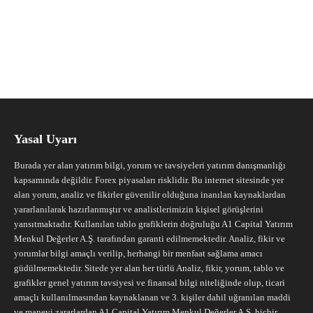
Yasal Uyarı
Burada yer alan yatırım bilgi, yorum ve tavsiyeleri yatırım danışmanlığı
kapsamında değildir. Forex piyasaları risklidir. Bu internet sitesinde yer
alan yorum, analiz ve fikirler güvenilir olduğuna inanılan kaynaklardan
yararlanılarak hazırlanmıştır ve analistlerimizin kişisel görüşlerini
yansıtmaktadır. Kullanılan tablo grafiklerin doğruluğu A1 Capital Yatırım
Menkul Değerler A.Ş. tarafından garanti edilmemektedir. Analiz, fikir ve
yorumlar bilgi amaçlı verilip, herhangi bir menfaat sağlama amacı
güdülmemektedir. Sitede yer alan her türlü Analiz, fikir, yorum, tablo ve
grafikler genel yatırım tavsiyesi ve finansal bilgi niteliğinde olup, ticari
amaçlı kullanılmasından kaynaklanan ve 3. kişiler dahil uğranılan maddi
ve manevi zararlardan A1 Capital Yatırım Menkul Değerler A.Ş. hiçbir