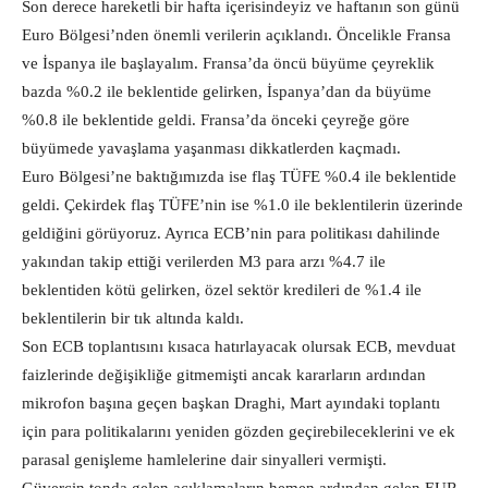
Son derece hareketli bir hafta içerisindeyiz ve haftanın son günü
Euro Bölgesi’nden önemli verilerin açıklandı. Öncelikle Fransa
ve İspanya ile başlayalım. Fransa’da öncü büyüme çeyreklik
bazda %0.2 ile beklentide gelirken, İspanya’dan da büyüme
%0.8 ile beklentide geldi. Fransa’da önceki çeyreğe göre
büyümede yavaşlama yaşanması dikkatlerden kaçmadı.
Euro Bölgesi’ne baktığımızda ise flaş TÜFE %0.4 ile beklentide
geldi. Çekirdek flaş TÜFE’nin ise %1.0 ile beklentilerin üzerinde
geldiğini görüyoruz. Ayrıca ECB’nin para politikası dahilinde
yakından takip ettiği verilerden M3 para arzı %4.7 ile
beklentiden kötü gelirken, özel sektör kredileri de %1.4 ile
beklentilerin bir tık altında kaldı.
Son ECB toplantısını kısaca hatırlayacak olursak ECB, mevduat
faizlerinde değişikliğe gitmemişti ancak kararların ardından
mikrofon başına geçen başkan Draghi, Mart ayındaki toplantı
için para politikalarını yeniden gözden geçirebileceklerini ve ek
parasal genişleme hamlelerine dair sinyalleri vermişti.