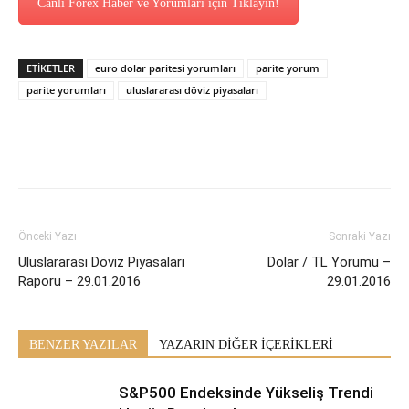
Canlı Forex Haber ve Yorumları için Tıklayın!
ETİKETLER
euro dolar paritesi yorumları
parite yorum
parite yorumları
uluslararası döviz piyasaları
Önceki Yazı
Sonraki Yazı
Uluslararası Döviz Piyasaları
Dolar / TL Yorumu –
Raporu – 29.01.2016
29.01.2016
BENZER YAZILAR
YAZARIN DİĞER İÇERİKLERİ
S&P500 Endeksinde Yükseliş Trendi