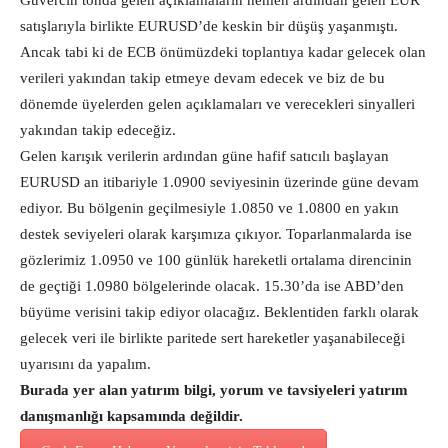
Güvercin tonda gelen açıklamaların hemen ardından gelen EUR
satışlarıyla birlikte EURUSD’de keskin bir düşüş yaşanmıştı.
Ancak tabi ki de ECB önümüzdeki toplantıya kadar gelecek olan
verileri yakından takip etmeye devam edecek ve biz de bu
dönemde üyelerden gelen açıklamaları ve verecekleri sinyalleri
yakından takip edeceğiz.
Gelen karışık verilerin ardından güne hafif satıcılı başlayan
EURUSD an itibariyle 1.0900 seviyesinin üzerinde güne devam
ediyor. Bu bölgenin geçilmesiyle 1.0850 ve 1.0800 en yakın
destek seviyeleri olarak karşımıza çıkıyor. Toparlanmalarda ise
gözlerimiz 1.0950 ve 100 günlük hareketli ortalama direncinin
de geçtiği 1.0980 bölgelerinde olacak. 15.30’da ise ABD’den
büyüme verisini takip ediyor olacağız. Beklentiden farklı olarak
gelecek veri ile birlikte paritede sert hareketler yaşanabileceği
uyarısını da yapalım.
Burada yer alan yatırım bilgi, yorum ve tavsiyeleri yatırım
danışmanlığı kapsamında değildir.