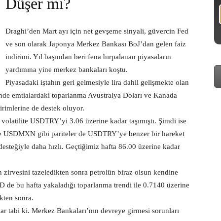
Düşer mi?
Draghi’den Mart ayı için net gevşeme sinyali, güvercin Fed
ve son olarak Japonya Merkez Bankası BoJ’dan gelen faiz
indirimi. Yıl başından beri fena hırpalanan piyasaların
yardımına yine merkez bankaları koştu.
Piyasadaki iştahın geri gelmesiyle lira dahil gelişmekte olan
iğinde emtialardaki toparlanma Avustralya Doları ve Kanada
birimlerine de destek oluyor.
 volatilite USDTRY’yi 3.06 üzerine kadar taşımıştı. Şimdi ise
 USDMXN gibi pariteler de USDTRY’ye benzer bir hareket
steğiyle daha hızlı. Geçtiğimiz hafta 86.00 üzerine kadar
 zirvesini tazeledikten sonra petrolün biraz olsun kendine
D de bu hafta yakaladığı toparlanma trendi ile 0.7140 üzerine
kten sonra.
lar tabi ki. Merkez Bankaları’nın devreye girmesi sorunları