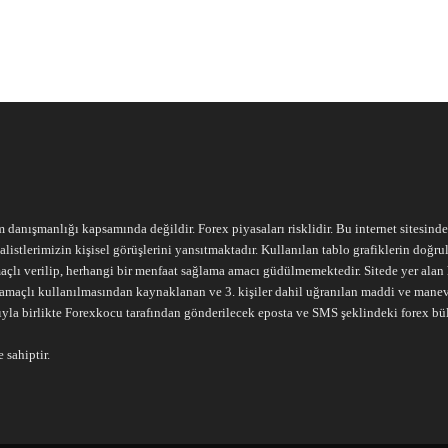
m danışmanlığı kapsamında değildir. Forex piyasaları risklidir. Bu internet sitesind
alistlerimizin kişisel görüşlerini yansıtmaktadır. Kullanılan tablo grafiklerin doğ
açlı verilip, herhangi bir menfaat sağlama amacı güdülmemektedir. Sitede yer alan he
ari amaçlı kullanılmasından kaynaklanan ve 3. kişiler dahil uğranılan maddi ve mane
ıyla birlikte Forexkocu tarafından gönderilecek eposta ve SMS şeklindeki forex bü
 sahiptir.