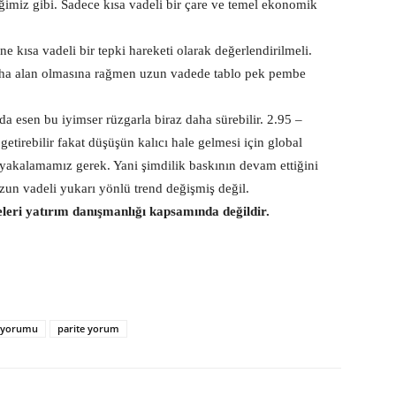
tiğimiz gibi. Sadece kısa vadeli bir çare ve temel ekonomik
e kısa vadeli bir tepki hareketi olarak değerlendirilmeli.
daha alan olmasına rağmen uzun vadede tablo pek pembe
 esen bu iyimser rüzgarla biraz daha sürebilir. 2.95 –
getirebilir fakat düşüşün kalıcı hale gelmesi için global
ye yakalamamız gerek. Yani şimdilik baskının devam ettiğini
 uzun vadeli yukarı yönlü trend değişmiş değil.
eleri yatırım danışmanlığı kapsamında değildir.
 yorumu
parite yorum