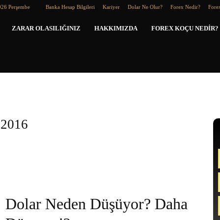
026 Perşembe
Banka Hesap Bilgileri
Kariyer
Dolar Ne Olur?
Forex Nedir?
Forex
Forex
ZARAR OLASILIĞINIZ
HAKKIMIZDA
FOREX KOÇU NEDIR?
Koçu
.2016
Dolar Neden Düşüyor? Daha