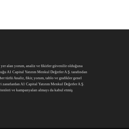
e yer alan yorum, analiz ve fikirler güvenilir olduğuna
ruluğu A1 Capital Yatırım Menkul Değerler A.Ş. tarafından
r türlü Analiz, fikir, yorum, tablo ve grafikler genel
vi zararlardan A1 Capital Yatırım Menkul Değerler A.Ş.
ltenleri ve kampanyaları almayı da kabul etmiş