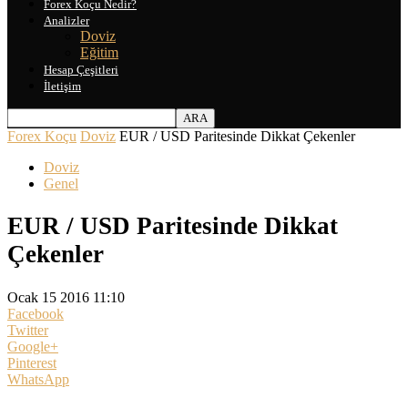
Forex Koçu Nedir?
Analizler
Doviz
Eğitim
Hesap Çeşitleri
İletişim
Forex Koçu
Doviz
EUR / USD Paritesinde Dikkat Çekenler
Doviz
Genel
EUR / USD Paritesinde Dikkat
Çekenler
Ocak 15 2016 11:10
Facebook
Twitter
Google+
Pinterest
WhatsApp