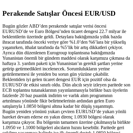
Perakende Satışlar Öncesi EUR/USD
Bugün gözler ABD’den perakende satışlar verisi öncesi
EURUSD’de ve Euro Bölgesi’nden ticaret dengesi 22.7 milyar ile
beklentilerin üzerinde geldi. Detaylara baktığımızda yıllık bazda
ihracat tarafında önceki veriye göre %1.0’den %6’lara bir yükseliş
yaşanırken, ithalat tarafında da %5’lik bir artış dikkatleri çekiyor.
Ayrıca dün düzenlenen Eurogroup toplantısına baktığımızda
Yunanistan önemli bir gündem maddesi olarak karşımıza çıkmasa da
haftaya 3. yardım paketi için Yunanistan’ın gerekli şartları yerine
getirip getirmedikleri incelenecek. Sorumlulukların yerine
getirilememesi ile yeniden bu sorun gün yüzüne çıkabilir.
Beklentiden iyi gelen ticaret dengesi EUR için pozitif olsa da
EURUSD’de etkisi sınırlı oldu. Dün alıcılı seyir izleyen paritede son
ECB toplantısı tutanaklarının yayınlanmasıyla birlikte bazı üyelerin
faizlerde 20 baz puanlık indirim ve varlık alım programının
artırılması yönünde fikir belirtmelerinin ardından gelen Euro
satışlarıyla 1.0850 bölgesi altına kadar bir düşüş yaşanmıştı.
Bugün yeniden yönünü yukarı çeviren EURUSD’de yukarı yönlü
hareket devam ederse en yakın direnç 1.0930 bölgesi olarak
karşımıza çıkıyor. Bu bölgenin tamamen üzerine çıkılmasıyla birlikte
1.0950 ve 1.1000 bölgeleri alıcıların hızını kesebilir. Paritede geri
çekilme yaşanması halinde ise ilk önemli destek 1.0850 bölgesi.