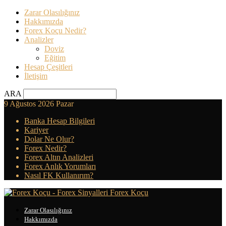
Zarar Olasılığınız
Hakkımızda
Forex Koçu Nedir?
Analizler
Doviz
Eğitim
Hesap Çeşitleri
İletişim
ARA
9 Ağustos 2026 Pazar
Banka Hesap Bilgileri
Kariyer
Dolar Ne Olur?
Forex Nedir?
Forex Altın Analizleri
Forex Anlık Yorumları
Nasıl FK Kullanırım?
Forex Koçu
Zarar Olasılığınız
Hakkımızda