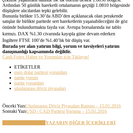
Ardından 50 günlük hareketli ortalamanın geçtiği 1.0810 bölgesinde
düşüşlere alıcılardan tepki gelebilir.
Bununla birlikte 15.30’da ABD’den açıklanacak olan perakende
satışlar ile birlikte paritede sert hareketlerin yaşanabileceğini de göz
önünde bulundurmakta fayda var.
Avrupa borsalarında ise tablo
kırmızı. DAX %1.30 civarında kayıpla güne devam ederken
İngiltere FTSE 100’de %1.40’lık bir düşüş var.
Burada yer alan yatırım bilgi, yorum ve tavsiyeleri yatırım
danışmanlığı kapsamında değildir.
Canlı Forex Haber ve Yorumları için Tıklayın!
ETİKETLER
euro dolar paritesi yorumları
parite yorum
parite yorumları
uluslararası döviz piyasaları
Önceki Yazı
Uluslararası Döviz Piyasaları Raporu – 15.01.2016
Sonraki Yazı
USD / CAD Paritesi Yorumu – 15.01.2016
BENZER YAZILAR
YAZARIN DİĞER İÇERİKLERİ