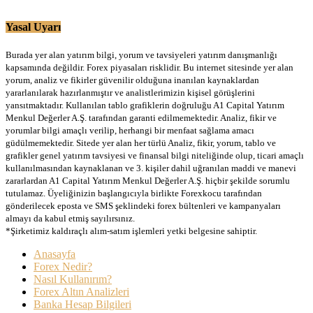
Yasal Uyarı
Burada yer alan yatırım bilgi, yorum ve tavsiyeleri yatırım danışmanlığı
kapsamında değildir. Forex piyasaları risklidir. Bu internet sitesinde yer alan
yorum, analiz ve fikirler güvenilir olduğuna inanılan kaynaklardan
yararlanılarak hazırlanmıştır ve analistlerimizin kişisel görüşlerini
yansıtmaktadır. Kullanılan tablo grafiklerin doğruluğu A1 Capital Yatırım
Menkul Değerler A.Ş. tarafından garanti edilmemektedir. Analiz, fikir ve
yorumlar bilgi amaçlı verilip, herhangi bir menfaat sağlama amacı
güdülmemektedir. Sitede yer alan her türlü Analiz, fikir, yorum, tablo ve
grafikler genel yatırım tavsiyesi ve finansal bilgi niteliğinde olup, ticari amaçlı
kullanılmasından kaynaklanan ve 3. kişiler dahil uğranılan maddi ve manevi
zararlardan A1 Capital Yatırım Menkul Değerler A.Ş. hiçbir şekilde sorumlu
tutulamaz. Üyeliğinizin başlangıcıyla birlikte Forexkocu tarafından
gönderilecek eposta ve SMS şeklindeki forex bültenleri ve kampanyaları
almayı da kabul etmiş sayılırsınız.
*Şirketimiz kaldıraçlı alım-satım işlemleri yetki belgesine sahiptir.
Anasayfa
Forex Nedir?
Nasıl Kullanırım?
Forex Altın Analizleri
Banka Hesap Bilgileri