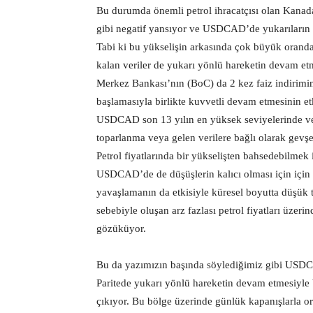
Bu durumda önemli petrol ihracatçısı olan Kanad
gibi negatif yansıyor ve USDCAD’de yukarıların 
Tabi ki bu yükselişin arkasında çok büyük oranda 
kalan veriler de yukarı yönlü hareketin devam etm
Merkez Bankası’nın (BoC) da 2 kez faiz indirimin
başlamasıyla birlikte kuvvetli devam etmesinin e
USDCAD son 13 yılın en yüksek seviyelerinde ve 
toparlanma veya gelen verilere bağlı olarak gevş
Petrol fiyatlarında bir yükselişten bahsedebilme
USDCAD’de de düşüşlerin kalıcı olması için için
yavaşlamanın da etkisiyle küresel boyutta düşük
sebebiyle oluşan arz fazlası petrol fiyatları üze
gözüküyor.
Bu da yazımızın başında söylediğimiz gibi USDCA
Paritede yukarı yönlü hareketin devam etmesiyle b
çıkıyor. Bu bölge üzerinde günlük kapanışlarla o