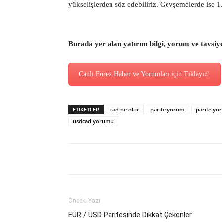
yükselişlerden söz edebiliriz. Gevşemelerde ise 1.4
Burada yer alan yatırım bilgi, yorum ve tavsiy
Canlı Forex Haber ve Yorumları için Tıklayın!
ETİKETLER
cad ne olur
parite yorum
parite yo
usdcad yorumu
Önceki Yazı
EUR / USD Paritesinde Dikkat Çekenler