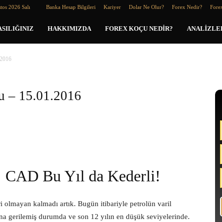
tos 2026 Salı
Banka Hesap Bilgileri
Kariyer
Dolar Ne Olur?
Forex Nedir?
Forex
SILIĞINIZ
HAKKIMIZDA
FOREX KOÇU NEDIR?
ANALIZLE
.2016
u – 15.01.2016
CAD Bu Yıl da Kederli!
 olmayan kalmadı artık. Bugün itibariyle petrolün varil
tına gerilemiş durumda ve son 12 yılın en düşük seviyelerinde.