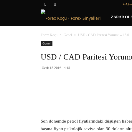
4 Ağus
Forex
ZARAR OLA
Koçu
Forex Koçu
Genel
USD / CAD Paritesi Yorumu – 15.01
Genel
USD / CAD Paritesi Yorum
Ocak 15 2016 14:15
Son dönemde petrol fiyatlarındaki düşüşten haberi
başına fiyatı psikolojik seviye olan 30 doların al