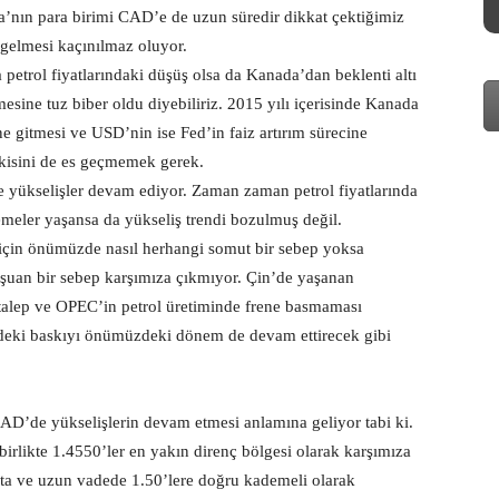
a’nın para birimi CAD’e de uzun süredir dikkat çektiğimiz
gelmesi kaçınılmaz oluyor.
petrol fiyatlarındaki düşüş olsa da Kanada’dan beklenti altı
esine tuz biber oldu diyebiliriz. 2015 yılı içerisinde Kanada
e gitmesi ve USD’nin ise Fed’in faiz artırım sürecine
tkisini de es geçmemek gerek.
yükselişler devam ediyor. Zaman zaman petrol fiyatlarında
emeler yaşansa da yükseliş trendi bozulmuş değil.
k için önümüzde nasıl herhangi somut bir sebep yoksa
 şuan bir sebep karşımıza çıkmıyor. Çin’de yaşanan
 talep ve OPEC’in petrol üretiminde frene basmaması
rindeki baskıyı önümüzdeki dönem de devam ettirecek gibi
D’de yükselişlerin devam etmesi anlamına geliyor tabi ki.
irlikte 1.4550’ler en yakın direnç bölgesi olarak karşımıza
rta ve uzun vadede 1.50’lere doğru kademeli olarak