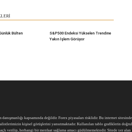
KLERİ
Günlük Bülten
S&P500 Endeksi Yükselen Trendine
Yakın İşlem Görüyor
m danışmanlığı kapsamında değildir. Forex piyasaları risklidir. Bu internet sitesind
alistlerimizin kişisel görüşlerini yansıtmaktadır. Kullanılan tablo grafiklerin doğ
açlı verilip, herhangi bir menfaat sağlama amacı güdülmemektedir. Sitede yer alan he