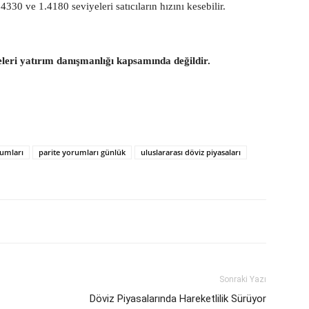
330 ve 1.4180 seviyeleri satıcıların hızını kesebilir.
eleri yatırım danışmanlığı kapsamında değildir.
rumları
parite yorumları günlük
uluslararası döviz piyasaları
Sonraki Yazı
Döviz Piyasalarında Hareketlilik Sürüyor