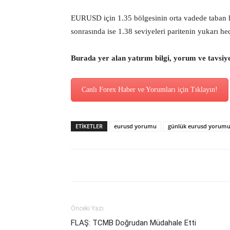
EURUSD için 1.35 bölgesinin orta vadede taban hal
sonrasında ise 1.38 seviyeleri paritenin yukarı hed
Burada yer alan yatırım bilgi, yorum ve tavsiy
Canlı Forex Haber ve Yorumları için Tıklayın!
ETİKETLER
eurusd yorumu
günlük eurusd yorum
Önceki Yazı
FLAŞ: TCMB Doğrudan Müdahale Etti