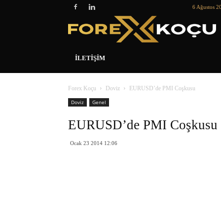
6 Ağustos 2
İLETIŞIM
Forex Koçu
Doviz
EURUSD’de PMI Coşkusu
Doviz
Genel
EURUSD’de PMI Coşkusu
Ocak 23 2014 12:06