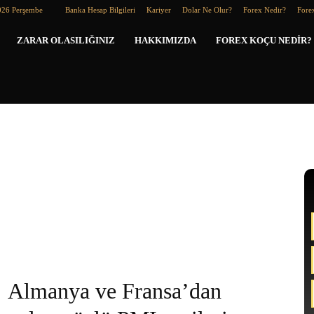
026 Perşembe
Banka Hesap Bilgileri
Kariyer
Dolar Ne Olur?
Forex Nedir?
Forex
Forex
ZARAR OLASILIĞINIZ
HAKKIMIZDA
FOREX KOÇU NEDIR?
Koçu
Almanya ve Fransa’dan