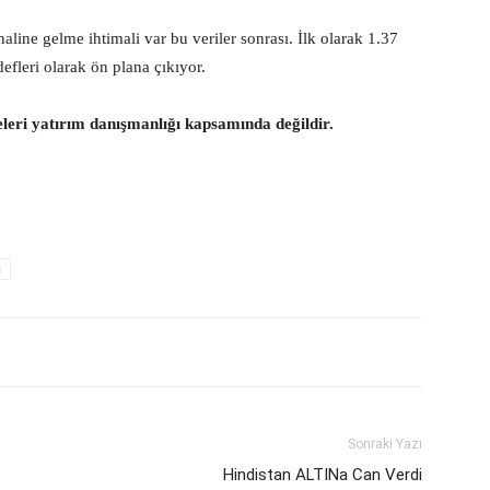
ine gelme ihtimali var bu veriler sonrası. İlk olarak 1.37
efleri olarak ön plana çıkıyor.
eleri yatırım danışmanlığı kapsamında değildir.
u
Sonraki Yazı
Hindistan ALTINa Can Verdi