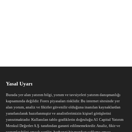
Yasal Uyarı
Burada yer alan yatırım bilgi, yorum ve tavsiyeleri yatırım danışmanlığı
kapsamında değildir. Forex piyasaları risklidir. Bu internet sitesinde yer
alan yorum, analiz ve fikirler güvenilir olduğuna inanılan kaynaklardan
yararlanılarak hazırlanmıştır ve analistlerimizin kişisel görüşlerini
yansıtmaktadır. Kullanılan tablo grafiklerin doğruluğu A1 Capital Yatırım
Menkul Değerler A.Ş. tarafından garanti edilmemektedir. Analiz, fikir ve
yorumlar bilgi amaçlı verilip, herhangi bir menfaat sağlama amacı