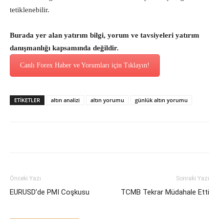
tetiklenebilir.
Burada yer alan yatırım bilgi, yorum ve tavsiyeleri yatırım
danışmanlığı kapsamında değildir.
Canlı Forex Haber ve Yorumları için Tıklayın!
ETİKETLER
altın analizi
altın yorumu
günlük altın yorumu
Önceki Yazı
Sonraki Yazı
EURUSD’de PMI Coşkusu
TCMB Tekrar Müdahale Etti