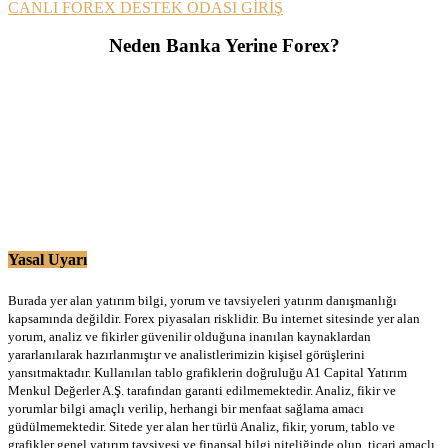
CANLI FOREX DESTEK ODASI GİRİŞ
Neden Banka Yerine Forex?
Yasal Uyarı
Burada yer alan yatırım bilgi, yorum ve tavsiyeleri yatırım danışmanlığı
kapsamında değildir. Forex piyasaları risklidir. Bu internet sitesinde yer alan
yorum, analiz ve fikirler güvenilir olduğuna inanılan kaynaklardan
yararlanılarak hazırlanmıştır ve analistlerimizin kişisel görüşlerini
yansıtmaktadır. Kullanılan tablo grafiklerin doğruluğu A1 Capital Yatırım
Menkul Değerler A.Ş. tarafından garanti edilmemektedir. Analiz, fikir ve
yorumlar bilgi amaçlı verilip, herhangi bir menfaat sağlama amacı
güdülmemektedir. Sitede yer alan her türlü Analiz, fikir, yorum, tablo ve
grafikler genel yatırım tavsiyesi ve finansal bilgi niteliğinde olup, ticari amaçlı