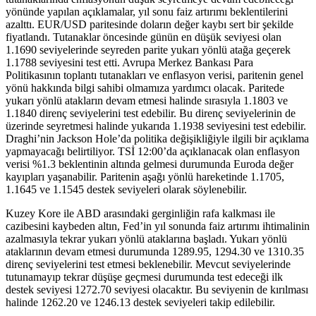
yönünde yapılan açıklamalar, yıl sonu faiz artırımı beklentilerini
azalttı. EUR/USD paritesinde doların değer kaybı sert bir şekilde
fiyatlandı. Tutanaklar öncesinde günün en düşük seviyesi olan
1.1690 seviyelerinde seyreden parite yukarı yönlü atağa geçerek
1.1788 seviyesini test etti. Avrupa Merkez Bankası Para
Politikasının toplantı tutanakları ve enflasyon verisi, paritenin genel
yönü hakkında bilgi sahibi olmamıza yardımcı olacak. Paritede
yukarı yönlü atakların devam etmesi halinde sırasıyla 1.1803 ve
1.1840 direnç seviyelerini test edebilir. Bu direnç seviyelerinin de
üzerinde seyretmesi halinde yukarıda 1.1938 seviyesini test edebilir.
Draghi’nin Jackson Hole’da politika değişikliğiyle ilgili bir açıklama
yapmayacağı belirtiliyor. TSİ 12:00’da açıklanacak olan enflasyon
verisi %1.3 beklentinin altında gelmesi durumunda Euroda değer
kayıpları yaşanabilir. Paritenin aşağı yönlü hareketinde 1.1705,
1.1645 ve 1.1545 destek seviyeleri olarak söylenebilir.
Kuzey Kore ile ABD arasındaki gerginliğin rafa kalkması ile
cazibesini kaybeden altın, Fed’in yıl sonunda faiz artırımı ihtimalinin
azalmasıyla tekrar yukarı yönlü ataklarına başladı. Yukarı yönlü
ataklarının devam etmesi durumunda 1289.95, 1294.30 ve 1310.35
direnç seviyelerini test etmesi beklenebilir. Mevcut seviyelerinde
tutunamayıp tekrar düşüşe geçmesi durumunda test edeceği ilk
destek seviyesi 1272.70 seviyesi olacaktır. Bu seviyenin de kırılması
halinde 1262.20 ve 1246.13 destek seviyeleri takip edilebilir.