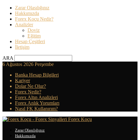
Zarar Olasılığınız
Hakkımızda
Forex Koçu Nedir?
Analizler
Doviz
Eğitim
Hesap Çeşitleri
İletişim
ARA
6 Ağustos 2026 Perşembe
Banka Hesap Bilgileri
Kariyer
Dolar Ne Olur?
Forex Nedir?
Forex Altın Analizleri
Forex Anlık Yorumları
Nasıl FK Kullanırım?
Forex Koçu
Zarar Olasılığınız
Hakkımızda