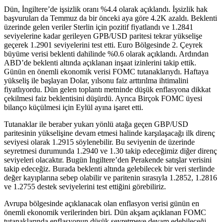
Dün, İngiltere’de işsizlik oranı %4.4 olarak açıklandı. İşsizlik hak
başvuruları da Temmuz da bir önceki aya göre 4.2K azaldı. Beklenti
üzerinde gelen veriler Sterlin için pozitif fiyatlandı ve 1.2841
seviyelerine kadar gerileyen GPB/USD paritesi tekrar yükselişe
geçerek 1.2901 seviyelerini test etti. Euro Bölgesinde 2. Çeyrek
büyüme verisi beklenti dahilinde %0.6 olarak açıklandı. Ardından
ABD’de beklenti altında açıklanan inşaat izinlerini takip ettik.
Günün en önemli ekonomik verisi FOMC tutanaklarıydı. Haftaya
yükseliş ile başlayan Dolar, yılsonu faiz arttırılma ihtimalini
fiyatlıyordu. Dün gelen toplantı metninde düşük enflasyona dikkat
çekilmesi faiz beklentisini düşürdü. Ayrıca Birçok FOMC üyesi
bilanço küçülmesi için Eylül ayına işaret etti.
Tutanaklar ile beraber yukarı yönlü atağa geçen GBP/USD
paritesinin yükselişine devam etmesi halinde karşılaşacağı ilk direnç
seviyesi olarak 1.2915 söylenebilir. Bu seviyenin de üzerinde
seyretmesi durumunda 1.2940 ve 1.30 takip edeceğimiz diğer direnç
seviyeleri olacaktır. Bugün İngiltere’den Perakende satışlar verisini
takip edeceğiz. Burada beklenti altında gelebilecek bir veri sterlinde
değer kayıplarına sebep olabilir ve paritenin sırasıyla 1.2852, 1.2816
ve 1.2755 destek seviyelerini test ettiğini görebiliriz.
Avrupa bölgesinde açıklanacak olan enflasyon verisi günün en
önemli ekonomik verilerinden biri. Dün akşam açıklanan FOMC
tutanaklarında enflasyonun düşük seyretmeye devam edebileceği