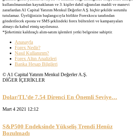
kullanılmasından kaynaklanan ve 3. kişiler dahil uğranılan maddi ve manevi
zararlardan A1 Capital Yatırım Menkul Değerler A.Ş. hiçbir şekilde sorumlu
tutulamaz. Üyeliğinizin başlangıcıyla birlikte Forexkocu tarafından
gönderilecek eposta ve SMS şeklindeki forex bültenleri ve kampanyaları
almayı da kabul etmiş sayılırsınız.
*Şirketimiz kaldıraçlı alım-satım işlemleri yetki belgesine sahiptir.
Anasayfa
Forex Nedir?
Nasıl Kullanırım?
Forex Altın Analizleri
Banka Hesap Bilgileri
© A1 Capital Yatırım Menkul Değerler A.Ş.
DİĞER İÇERİKLER
Dolar/TL’de 7.54 Direnci En Önemli Seviye…
Mart 4 2021 12:12
S&P500 Endeksinde Yükseliş Trendi Henüz
Bozulmadı