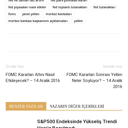
fed ne zaman faiz artırır
fed para politikası kararı
fed piyasaları nasıl etkiler
fed toplantı tutanakları
fed tutanakları
fomc
janet yellen
merkez bankaları
merkez bankası başkanının açıklamaları
yellen
Önceki Yazı
Sonraki Yazı
FOMC Kararları Altını Nasıl
FOMC Kararları Sonrası Yellen
Etkileyecek? – 14 Aralık 2016
Neler Söylüyor? – 14 Aralık
2016
BENZER YAZILAR
YAZARIN DİĞER İÇERİKLERİ
S&P500 Endeksinde Yükseliş Trendi
Henüz Bozulmadı