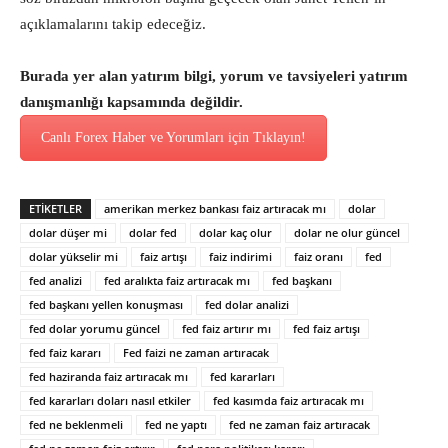
açıklamalarını takip edeceğiz.
Burada yer alan yatırım bilgi, yorum ve tavsiyeleri yatırım
danışmanlığı kapsamında değildir.
Canlı Forex Haber ve Yorumları için Tıklayın!
ETİKETLER
amerikan merkez bankası faiz artıracak mı
dolar
dolar düşer mi
dolar fed
dolar kaç olur
dolar ne olur güncel
dolar yükselir mi
faiz artışı
faiz indirimi
faiz oranı
fed
fed analizi
fed aralıkta faiz artıracak mı
fed başkanı
fed başkanı yellen konuşması
fed dolar analizi
fed dolar yorumu güncel
fed faiz artırır mı
fed faiz artışı
fed faiz kararı
Fed faizi ne zaman artıracak
fed haziranda faiz artıracak mı
fed kararları
fed kararları doları nasıl etkiler
fed kasımda faiz artıracak mı
fed ne beklenmeli
fed ne yaptı
fed ne zaman faiz artıracak