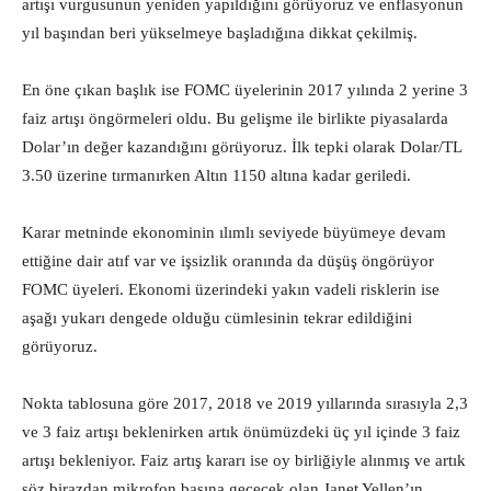
artışı vurgusunun yeniden yapıldığını görüyoruz ve enflasyonun
yıl başından beri yükselmeye başladığına dikkat çekilmiş.
En öne çıkan başlık ise FOMC üyelerinin 2017 yılında 2 yerine 3
faiz artışı öngörmeleri oldu. Bu gelişme ile birlikte piyasalarda
Dolar’ın değer kazandığını görüyoruz. İlk tepki olarak Dolar/TL
3.50 üzerine tırmanırken Altın 1150 altına kadar geriledi.
Karar metninde ekonominin ılımlı seviyede büyümeye devam
ettiğine dair atıf var ve işsizlik oranında da düşüş öngörüyor
FOMC üyeleri. Ekonomi üzerindeki yakın vadeli risklerin ise
aşağı yukarı dengede olduğu cümlesinin tekrar edildiğini
görüyoruz.
Nokta tablosuna göre 2017, 2018 ve 2019 yıllarında sırasıyla 2,3
ve 3 faiz artışı beklenirken artık önümüzdeki üç yıl içinde 3 faiz
artışı bekleniyor. Faiz artış kararı ise oy birliğiyle alınmış ve artık
söz birazdan mikrofon başına geçecek olan Janet Yellen’ın