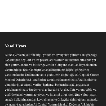
Yasal Uyarı
Burada yer alan yatırım bilgi, yorum ve tavsiyeleri yatırım danışmanlığı
kapsamında değildir. Forex piyasaları risklidir. Bu internet sitesinde yer
alan yorum, analiz ve fikirler güvenilir olduğuna inanılan kaynaklardan
yararlanılarak hazırlanmıştır ve analistlerimizin kişisel görüşlerini
yansıtmaktadır. Kullanılan tablo grafiklerin doğruluğu A1 Capital Yatırım
Menkul Değerler A.Ş. tarafından garanti edilmemektedir. Analiz, fikir ve
yorumlar bilgi amaçlı verilip, herhangi bir menfaat sağlama amacı
güdülmemektedir. Sitede yer alan her türlü Analiz, fikir, yorum, tablo ve
grafikler genel yatırım tavsiyesi ve finansal bilgi niteliğinde olup, ticari
amaçlı kullanılmasından kaynaklanan ve 3. kişiler dahil uğranılan maddi
ve manevi zararlardan A1 Capital Yatırım Menkul Değerler A.Ş. hiçbir