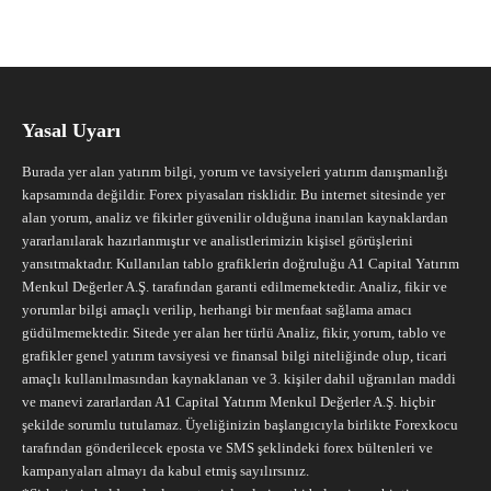
Yasal Uyarı
Burada yer alan yatırım bilgi, yorum ve tavsiyeleri yatırım danışmanlığı
kapsamında değildir. Forex piyasaları risklidir. Bu internet sitesinde yer
alan yorum, analiz ve fikirler güvenilir olduğuna inanılan kaynaklardan
yararlanılarak hazırlanmıştır ve analistlerimizin kişisel görüşlerini
yansıtmaktadır. Kullanılan tablo grafiklerin doğruluğu A1 Capital Yatırım
Menkul Değerler A.Ş. tarafından garanti edilmemektedir. Analiz, fikir ve
yorumlar bilgi amaçlı verilip, herhangi bir menfaat sağlama amacı
güdülmemektedir. Sitede yer alan her türlü Analiz, fikir, yorum, tablo ve
grafikler genel yatırım tavsiyesi ve finansal bilgi niteliğinde olup, ticari
amaçlı kullanılmasından kaynaklanan ve 3. kişiler dahil uğranılan maddi
ve manevi zararlardan A1 Capital Yatırım Menkul Değerler A.Ş. hiçbir
şekilde sorumlu tutulamaz. Üyeliğinizin başlangıcıyla birlikte Forexkocu
tarafından gönderilecek eposta ve SMS şeklindeki forex bültenleri ve
kampanyaları almayı da kabul etmiş sayılırsınız.