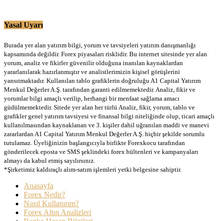
Yasal Uyarı
Burada yer alan yatırım bilgi, yorum ve tavsiyeleri yatırım danışmanlığı
kapsamında değildir. Forex piyasaları risklidir. Bu internet sitesinde yer alan
yorum, analiz ve fikirler güvenilir olduğuna inanılan kaynaklardan
yararlanılarak hazırlanmıştır ve analistlerimizin kişisel görüşlerini
yansıtmaktadır. Kullanılan tablo grafiklerin doğruluğu A1 Capital Yatırım
Menkul Değerler A.Ş. tarafından garanti edilmemektedir. Analiz, fikir ve
yorumlar bilgi amaçlı verilip, herhangi bir menfaat sağlama amacı
güdülmemektedir. Sitede yer alan her türlü Analiz, fikir, yorum, tablo ve
grafikler genel yatırım tavsiyesi ve finansal bilgi niteliğinde olup, ticari amaçlı
kullanılmasından kaynaklanan ve 3. kişiler dahil uğranılan maddi ve manevi
zararlardan A1 Capital Yatırım Menkul Değerler A.Ş. hiçbir şekilde sorumlu
tutulamaz. Üyeliğinizin başlangıcıyla birlikte Forexkocu tarafından
gönderilecek eposta ve SMS şeklindeki forex bültenleri ve kampanyaları
almayı da kabul etmiş sayılırsınız.
*Şirketimiz kaldıraçlı alım-satım işlemleri yetki belgesine sahiptir.
Anasayfa
Forex Nedir?
Nasıl Kullanırım?
Forex Altın Analizleri