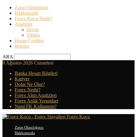
Zarar Olasılığınız
Hakkımızda
Forex Koçu Nedir?
Analizler
Doviz
Eğitim
Hesap Çeşitleri
İletişim
ARA
8 Ağustos 2026 Cumartesi
Banka Hesap Bilgileri
Kariyer
Dolar Ne Olur?
Forex Nedir?
Forex Altın Analizleri
Forex Anlık Yorumları
Nasıl FK Kullanırım?
Forex Koçu
Zarar Olasılığınız
Hakkımızda