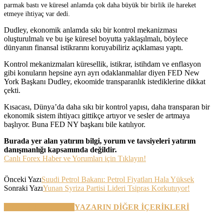
parmak bastı ve küresel anlamda çok daha büyük bir birlik ile hareket
etmeye ihtiyaç var dedi.
Dudley, ekonomik anlamda sıkı bir kontrol mekanizması
oluşturulmalı ve bu işe küresel boyutta yaklaşılmalı, böylece
dünyanın finansal istikrarını koruyabiliriz açıklaması yaptı.
Kontrol mekanizmaları küresellik, istikrar, istihdam ve enflasyon
gibi konuların hepsine ayrı ayrı odaklanmalılar diyen FED New
York Başkanı Dudley, ekoomide transparanlık istediklerine dikkat
çekti.
Kısacası, Dünya’da daha sıkı bir kontrol yapısı, daha transparan bir
ekonomik sistem ihtiyacı gittikçe artıyor ve sesler de artmaya
başlıyor. Buna FED NY başkanı bile katılıyor.
Burada yer alan yatırım bilgi, yorum ve tavsiyeleri yatırım
danışmanlığı kapsamında değildir.
Canlı Forex Haber ve Yorumları için Tıklayın!
Önceki Yazı
Suudi Petrol Bakanı: Petrol Fiyatları Hala Yüksek
Sonraki Yazı
Yunan Syriza Partisi Lideri Tsipras Korkutuyor!
BENZER YAZILAR
YAZARIN DİĞER İÇERİKLERİ