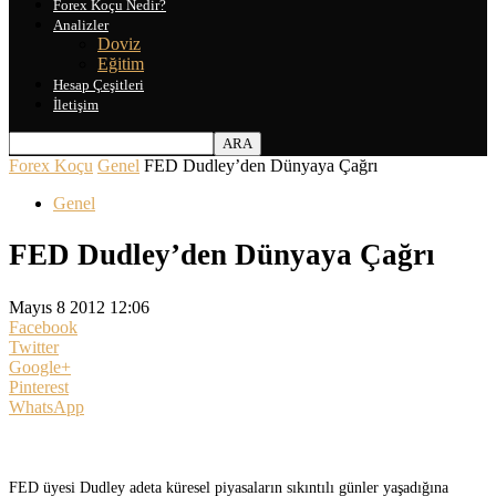
Forex Koçu Nedir?
Analizler
Doviz
Eğitim
Hesap Çeşitleri
İletişim
Forex Koçu
Genel
FED Dudley’den Dünyaya Çağrı
Genel
FED Dudley’den Dünyaya Çağrı
Mayıs 8 2012 12:06
Facebook
Twitter
Google+
Pinterest
WhatsApp
FED üyesi Dudley adeta küresel piyasaların sıkıntılı günler yaşadığına