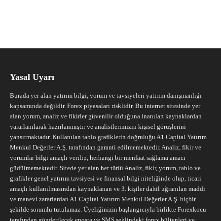
Yasal Uyarı
Burada yer alan yatırım bilgi, yorum ve tavsiyeleri yatırım danışmanlığı
kapsamında değildir. Forex piyasaları risklidir. Bu internet sitesinde yer
alan yorum, analiz ve fikirler güvenilir olduğuna inanılan kaynaklardan
yararlanılarak hazırlanmıştır ve analistlerimizin kişisel görüşlerini
yansıtmaktadır. Kullanılan tablo grafiklerin doğruluğu A1 Capital Yatırım
Menkul Değerler A.Ş. tarafından garanti edilmemektedir. Analiz, fikir ve
yorumlar bilgi amaçlı verilip, herhangi bir menfaat sağlama amacı
güdülmemektedir. Sitede yer alan her türlü Analiz, fikir, yorum, tablo ve
grafikler genel yatırım tavsiyesi ve finansal bilgi niteliğinde olup, ticari
amaçlı kullanılmasından kaynaklanan ve 3. kişiler dahil uğranılan maddi
ve manevi zararlardan A1 Capital Yatırım Menkul Değerler A.Ş. hiçbir
şekilde sorumlu tutulamaz. Üyeliğinizin başlangıcıyla birlikte Forexkocu
tarafından gönderilecek eposta ve SMS şeklindeki forex bültenleri ve