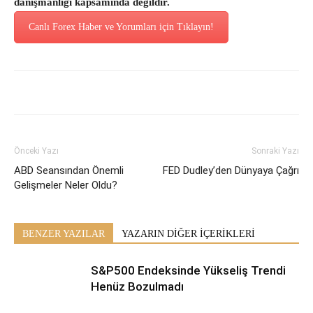
danışmanlığı kapsamında değildir.
Canlı Forex Haber ve Yorumları için Tıklayın!
Önceki Yazı
Sonraki Yazı
ABD Seansından Önemli
FED Dudley’den Dünyaya Çağrı
Gelişmeler Neler Oldu?
BENZER YAZILAR
YAZARIN DİĞER İÇERİKLERİ
S&P500 Endeksinde Yükseliş Trendi
Henüz Bozulmadı