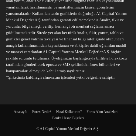
alan yorum, analiz ve fikirler güvenilir olduğuna inanılan kaynaklardan
yararlanılarak hazırlanmıştır ve analistlerimizin kişisel görüşlerini
yansıtmaktadır. Kullanılan tablo grafiklerin doğruluğu A1 Capital Yatırım
Menkul Değerler A.Ş. tarafından garanti edilmemektedir. Analiz, fikir ve
yorumlar bilgi amaçlı verilip, herhangi bir menfaat sağlama amacı
güdülmemektedir. Sitede yer alan her türlü Analiz, fikir, yorum, tablo ve
grafikler genel yatırım tavsiyesi ve finansal bilgi niteliğinde olup, ticari
amaçlı kullanılmasından kaynaklanan ve 3. kişiler dahil uğranılan maddi
ve manevi zararlardan A1 Capital Yatırım Menkul Değerler A.Ş. hiçbir
şekilde sorumlu tutulamaz. Üyeliğinizin başlangıcıyla birlikte Forexkocu
tarafından gönderilecek eposta ve SMS şeklindeki forex bültenleri ve
kampanyaları almayı da kabul etmiş sayılırsınız.
*Şirketimiz kaldıraçlı alım-satım işlemleri yetki belgesine sahiptir.
Anasayfa
Forex Nedir?
Nasıl Kullanırım?
Forex Altın Analizleri
Banka Hesap Bilgileri
© A1 Capital Yatırım Menkul Değerler A.Ş.