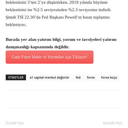
beklentisini 3’ten 2’ye düşürürken, 2019 yılında büyüme
beklentisini ise %2.5 seviyesinden %2.3 seviyesine indirdi.
Şimdi TSİ 22.30’da Fed Başkanı Powell’ın basın toplantısı
bekleniyor..
Burada yer alan yatırım bilgi, yorum ve tavsiyeleri yatırım
danışmanlığı kapsamında değildir.
Canlı Forex Haber ve Yorumları için Tıklayın!
ETİKETLER
a1 capital menkul değerler
fed
forex
forex koçu
Önceki Yazı
Sonraki Yazı