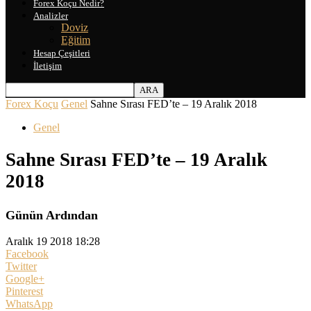
Forex Koçu Nedir?
Analizler
Doviz
Eğitim
Hesap Çeşitleri
İletişim
Forex Koçu
Genel
Sahne Sırası FED’te – 19 Aralık 2018
Genel
Sahne Sırası FED’te – 19 Aralık
2018
Günün Ardından
Aralık 19 2018 18:28
Facebook
Twitter
Google+
Pinterest
WhatsApp