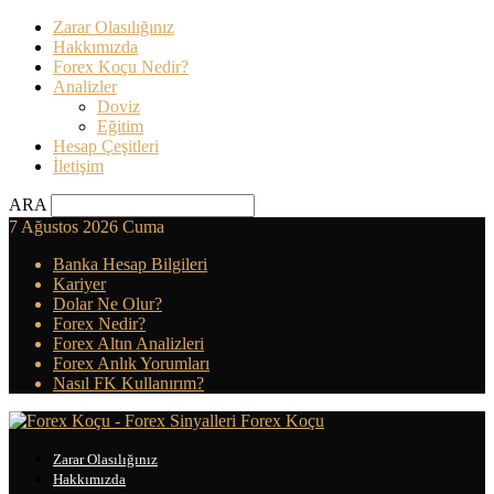
Zarar Olasılığınız
Hakkımızda
Forex Koçu Nedir?
Analizler
Doviz
Eğitim
Hesap Çeşitleri
İletişim
ARA
7 Ağustos 2026 Cuma
Banka Hesap Bilgileri
Kariyer
Dolar Ne Olur?
Forex Nedir?
Forex Altın Analizleri
Forex Anlık Yorumları
Nasıl FK Kullanırım?
Forex Koçu
Zarar Olasılığınız
Hakkımızda