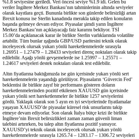
%1.8 seviyesine geriledi. Veri öncesi seviye %1.9 idi. Gelen bu
veriler İngiltere Merkez Bankası’nın tahminlerinin altında seviyeler
olarak kayıtlara geçti. Bununla birlikte son günlerde belirsizliği artan
Brexit konusu ise Sterlin kanadında merakla takip edilen konuların
başında gelmeye devam ediyor. Piyasalar şimdi yarın İngiltere
Merkez Bankası’nın açıklayacağı faiz kararını bekliyor. TSİ
15.00’da açıklanacak karar ile birlikte Sterlin varlıklarında volatilite
artabilir. Tüm bunlar ışığında GBP/USD paritesini teknik olarak
inceleyecek olursak yukarı yönlü hareketlenmelerde sırasıyla
1.26951 – 1.27479 – 1.28433 seviyeleri direnç noktaları olarak takip
edilebilir. Aşağı yönlü gevşemelerde ise 1.25997 – 1.25571 –
1.24617 seviyeleri destek noktaları olarak test edilebilir.
Altın fiyatlarına baktığımızda ise gün içerisinde yukarı yönlü sert
hareketlenmelerin yaşandığı görülüyor. Piyasaların ‘Güvercin Fed’
beklentisi ile birlikte zayıf bir performans gösteren doların
hareketlenmelerinden pozitif etkilenen XAUUSD gün içerisinde
yukarı yönlü sert hareketlenmeler ile birlikte 1257 seviyelerini
gördü. Yaklaşık olarak son 5 ayın en iyi seviyelerinde fiyatlamalar
yaşayan XAUUSD’de piyasalar küresel risk unsurlarını takip
etmeye devam ediyorlar. Son olarak İtalya bütçe krizi ile birlikte
İngiltere’nin Brexit belirsizlikleri zaman zaman güvenli liman
talebini artırırken, bu talep altın fiyatlarına pozitif yansıyor.
XAUUSD’yi teknik olarak inceleyecek olursak yukarı yönlü
hareketlenmelerde sırasıyla 1265.74 – 1283.17 – 1306.72 seviyeleri