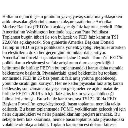
Haftanın üçüncü işlem gününün yavaş yavaş sonlarına yaklaşırken
artık piyasalar gözlerini tamamen akşam saatlerinde Amerika
Merkez Bankası (FED)’nın açıklayacağı faiz kararına çevirdi. Dün
Amerika’nın Washington kentinde başlayan Para Politikası
Toplantısı bugün itibari ile son bulacak ve FED faiz kararını TSİ
22.00’da açıklayacak. Son günlerde Amerika Başkanı Donald
Trump’ın FED’in para politikasına yönelik yaptığı eleştiriler artarken
bu eleştirilerin dozu her geçen gün bir miktar daha artıyor.
Amerika’nın önceki başkanlarının aksine Donald Trump’ın FED’in
politikalarını eleştirmesi ve faiz artışlarının durması gerektiğini
belirtmesi ile birlikte FED’in bu toplantısındaki kararı daha merakla
beklenmeye başlandı. Piyasalardaki genel beklentiler bu toplantı
sonrasında FED’in 25 baz puanlık faiz artış yoluna gidebileceği
yönünde sıcaklığını koruyor. Her ne kadar piyasalar faiz artış kararı
beklesede, son zamanlarda yaşanan gelişmeler ve açıklamalar ile
birlikte FED’in 2019 yılı için faiz artış hızını yavaşlatabileceği
ihtimalleri artmıştı. Bu sebeple karar sonrası TSİ 22.30’da FED
Başkanı Powell’ın gerçekleştireceği basın toplantısı merakla takip
edilecek. Bu basın toplantısında FOMC yetkililerinin gelecek yıl için
neler düşündükleri ve neler planladıklarının ipuçları aranacak. Bu
sebeple hem faiz kararında, hemde basın toplantısında piyasalardaki
volatilite oldukça artabilir. Toplantı kararı öncesi doların küresel