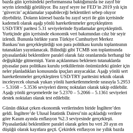
bazda gün içerisindeki performansına baktığımızda ise zayıf bir
seyrin izlendiği görülüyor. Bu zayıf seyre ise FED’in 2019 yılı için
‘güvercin’ açıklamalar yapabileceği beklentileri sebep oluyor
diyebiliriz. Doların küresel bazda bu zayıf seyri ile gün içerisinde
kademeli olarak aşağı yönlü hareketlenmeler gerçekleştiren
USD/TRY paritesi 5.31 seviyelerinde fiyatlamalar gerçekleştirdi.
Yurtiçinde gün içerisinde ekonomik veri bakımından cılız bir seyir
izlendi. Bununla birlikte yarın Türkiye Cumhuriyet Merkez
Bankası’nın gerçekleştirdiği son para politikası kurulu toplantısının
tutanakları yayınlanacak. Bilindiği gibi TCMB son toplantısında
piyasalardaki beklentilere paralel olarak faiz oranlarında herhangi bir
değişikliğe gitmemişti. Yarın açıklanması beklenen tutanaklarda
piyasalar para politikası kurulu yetkililerinin önümüzdeki günler için
neler planladıkları konusunda ipuçları arayacaklar. Aşağı yönlü sert
hareketlenmeler gerçekleştiren USD/TRY paritesini teknik olarak
inceleyecek olursak yukarı yönlü hareketlenmelerde sırasıyla 5.2953
– 5.3168 – 5.3536 seviyeleri direnç noktaları olarak takip edilebilir.
Aşağı yönlü gevşemelerde ise 5.2370 – 5.2066 – 5.1361 seviyeleri
destek noktaları olarak test edilebilir.
Günün dikkat çeken ekonomik verilerinden biride İngiltere’den
geldi. İngiltere’de Ulusal İstatistik Dairesi’nin açıkladığı verilere
göre Kasım ayında enflasyon %2.3 seviyesinde gerçekleşti.
Piyasalardaki beklentilere paralel olarak gelen bu veri 20 ayın en
düşüğü olarak kayıtlara geçti. Çekirdek enflasyon ise yıllık bazda