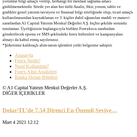
yorumlar bilgi amaçlı verilip, herhangi bir menfaat sağlama amacı
güdülmemektedir. Sitede yer alan her türlü Analiz, fikir, yorum, tablo ve
grafikler genel yatırım tavsiyesi ve finansal bilgi niteliğinde olup, ticari amaçlı
kullanılmasından kaynaklanan ve 3. kişiler dahil uğranılan maddi ve manevi
zararlardan A1 Capital Yatırım Menkul Değerler A.Ş. hiçbir şekilde sorumlu
tutulamaz. Üyeliğinizin başlangıcıyla birlikte Forexkocu tarafından
gönderilecek eposta ve SMS şeklindeki forex bültenleri ve kampanyaları
almayı da kabul etmiş sayılırsınız.
*Şirketimiz kaldıraçlı alım-satım işlemleri yetki belgesine sahiptir.
Anasayfa
Forex Nedir?
Nasıl Kullanırım?
Forex Altın Analizleri
Banka Hesap Bilgileri
© A1 Capital Yatırım Menkul Değerler A.Ş.
DİĞER İÇERİKLER
Dolar/TL’de 7.54 Direnci En Önemli Seviye…
Mart 4 2021 12:12