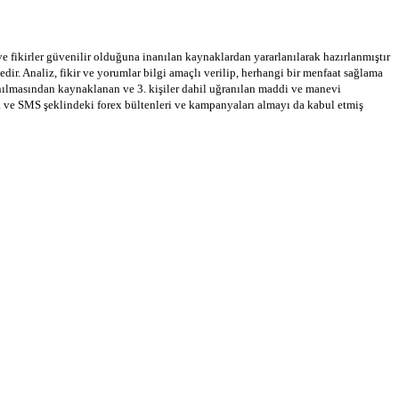
 ve fikirler güvenilir olduğuna inanılan kaynaklardan yararlanılarak hazırlanmıştır
dir. Analiz, fikir ve yorumlar bilgi amaçlı verilip, herhangi bir menfaat sağlama
llanılmasından kaynaklanan ve 3. kişiler dahil uğranılan maddi ve manevi
a ve SMS şeklindeki forex bültenleri ve kampanyaları almayı da kabul etmiş