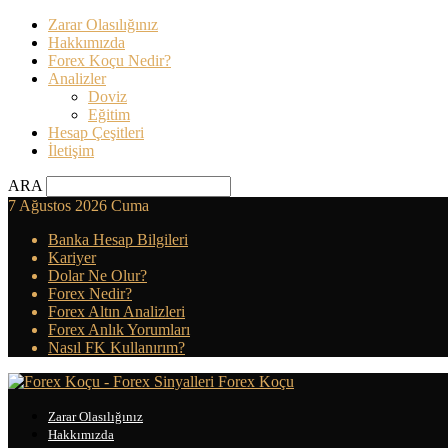
Zarar Olasılığınız
Hakkımızda
Forex Koçu Nedir?
Analizler
Doviz
Eğitim
Hesap Çeşitleri
İletişim
ARA
7 Ağustos 2026 Cuma
Banka Hesap Bilgileri
Kariyer
Dolar Ne Olur?
Forex Nedir?
Forex Altın Analizleri
Forex Anlık Yorumları
Nasıl FK Kullanırım?
Forex Koçu
Zarar Olasılığınız
Hakkımızda