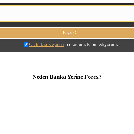
Gizlilik sözleşmesi
ni okudum, kabul ediyorum.
Neden Banka Yerine Forex?