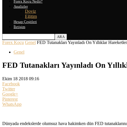
Forex Koçu Nedir?
Analizler
Doviz
Eğitim
Hesap Çeşitleri
İletişim
Forex Koçu
Genel
FED Tutanakları Yayınladı On Yıllıklar Hareketl
Genel
FED Tutanakları Yayınladı On Yıllık
Ekim 18 2018 09:16
Facebook
Twitter
Google+
Pinterest
WhatsApp
Dünyada endekslerde olumsuz hava hakimken dün FED tutanaklarını ve ta