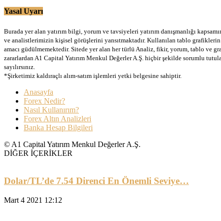
Yasal Uyarı
Burada yer alan yatırım bilgi, yorum ve tavsiyeleri yatırım danışmanlığı kapsamınd
ve analistlerimizin kişisel görüşlerini yansıtmaktadır. Kullanılan tablo grafikler
amacı güdülmemektedir. Sitede yer alan her türlü Analiz, fikir, yorum, tablo ve gr
zararlardan A1 Capital Yatırım Menkul Değerler A.Ş. hiçbir şekilde sorumlu tutu
sayılırsınız.
*Şirketimiz kaldıraçlı alım-satım işlemleri yetki belgesine sahiptir.
Anasayfa
Forex Nedir?
Nasıl Kullanırım?
Forex Altın Analizleri
Banka Hesap Bilgileri
© A1 Capital Yatırım Menkul Değerler A.Ş.
DİĞER İÇERİKLER
Dolar/TL’de 7.54 Direnci En Önemli Seviye…
Mart 4 2021 12:12