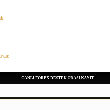
dı
üyor
CANLI FOREX DESTEK ODASI KAYIT