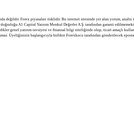
a değildir. Forex piyasaları risklidir. Bu internet sitesinde yer alan yorum, analiz
in doğruluğu A1 Capital Yatırım Menkul Değerler A.Ş. tarafından garanti edilmemekte
afikler genel yatırım tavsiyesi ve finansal bilgi niteliğinde olup, ticari amaçlı ku
lamaz. Üyeliğinizin başlangıcıyla birlikte Forexkocu tarafından gönderilecek epost