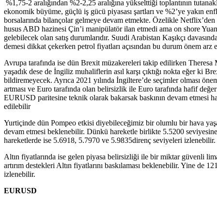
%1,75-2 aralığından %2-2,25 aralığına yükselttiği toplantının tutanakl
ekonomik büyüme, güçlü iş gücü piyasası şartları ve %2’ye yakın enflas
borsalarında bilançolar gelmeye devam etmekte. Özelikle Netflix’den
husus ABD hazinesi Çin’i manipülatör ilan etmedi ama on shore Yuan 
gelebilecek olan satış durumlarıdır. Suudi Arabistan Kaşıkçı davası
demesi dikkat çekerken petrol fiyatları açısından bu durum önem arz ed
Avrupa tarafında ise dün Brexit müzakereleri takip edilirken Theres
yaşadık dese de İngiliz muhaliflerin asıl karşı çıktığı nokta eğer ki 
bildiremeyecek. Ayrıca 2021 yılında İngiltere’de seçimler olması önem
artması ve Euro tarafında olan belirsizlik ile Euro tarafında hafif d
EURUSD paritesine teknik olarak bakarsak baskının devam etmesi hali
edilebilir
Yurtiçinde dün Pompeo etkisi diyebileceğimiz bir olumlu bir hava yaşa
devam etmesi beklenebilir. Dünkü hareketle birlikte 5.5200 seviyesin
hareketlerde ise 5.6918, 5.7970 ve 5.9835direnç seviyeleri izlenebilir.
Altın fiyatlarında ise gelen piyasa belirsizliği ile bir miktar güvenli
artırım destekleri Altın fiyatlarını baskılaması beklenebilir. Yine de
izlenebilir.
EURUSD