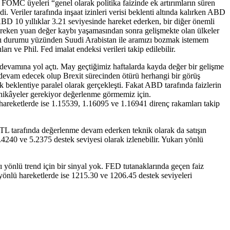
 FOMC üyeleri “genel olarak politika faizinde ek artırımların süren
 Veriler tarafında inşaat izinleri verisi beklenti altında kalırken ABD
D 10 yıllıklar 3.21 seviyesinde hareket ederken, bir diğer önemli
ereken yuan değer kaybı yaşamasından sonra gelişmekte olan ülkeler
ıkçı durumu yüzünden Suudi Arabistan ile aramızı bozmak istemem
 ve Phil. Fed imalat endeksi verileri takip edilebilir.
evamına yol açtı. May geçtiğimiz haftalarda kayda değer bir gelişme
ya devam edecek olup Brexit sürecinden ötürü herhangi bir görüş
 beklentiye paralel olarak gerçekleşti. Fakat ABD tarafında faizlerin
u hikâyeler gerekiyor değerlenme görmemiz için.
areketlerde ise 1.15539, 1.16095 ve 1.16941 direnç rakamları takip
. TL tarafında değerlenme devam ederken teknik olarak da satışın
240 ve 5.2375 destek seviyesi olarak izlenebilir. Yukarı yönlü
rı yönlü trend için bir sinyal yok. FED tutanaklarında geçen faiz
ı yönlü hareketlerde ise 1215.30 ve 1206.45 destek seviyeleri