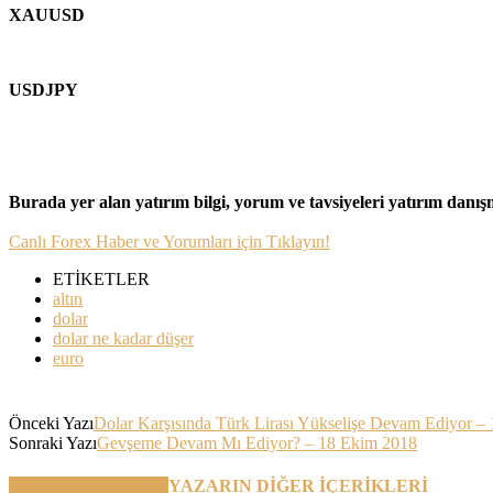
XAUUSD
USDJPY
Burada yer alan yatırım bilgi, yorum ve tavsiyeleri yatırım danı
Canlı Forex Haber ve Yorumları için Tıklayın!
ETİKETLER
altın
dolar
dolar ne kadar düşer
euro
Önceki Yazı
Dolar Karşısında Türk Lirası Yükselişe Devam Ediyor –
Sonraki Yazı
Gevşeme Devam Mı Ediyor? – 18 Ekim 2018
BENZER YAZILAR
YAZARIN DİĞER İÇERİKLERİ