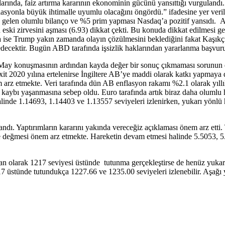
arında, faiz artırma kararının ekonominin gücünü yansıttığı vurgulandı.
yonla büyük ihtimalle uyumlu olacağını öngördü.” ifadesine yer verildi.
 gelen olumlu bilanço ve %5 prim yapması Nasdaq’a pozitif yansıdı. AB
eski zirvesini aşması (6.93) dikkat çekti. Bu konuda dikkat edilmesi g
nda ise Trump yakın zamanda olayın çözülmesini beklediğini fakat Kaş
ecektir. Bugün ABD tarafında işsizlik haklarından yararlanma başvuruları
a May konuşmasının ardından kayda değer bir sonuç çıkmaması sorunun d
Brexit 2020 yılına ertelenirse İngiltere AB’ye maddi olarak katkı yapma
 arz etmekte. Veri tarafında dün AB enflasyon rakamı %2.1 olarak yıllık
eğer kaybı yaşanmasına sebep oldu. Euro tarafında artık biraz daha oluml
nde 1.14693, 1.14403 ve 1.13557 seviyeleri izlenirken, yukarı yönlü h
ndı. Yaptırımların kararını yakında vereceğiz açıklaması önem arz etti
e değmesi önem arz etmekte. Hareketin devam etmesi halinde 5.5053, 5.4
 liman olarak 1217 seviyesi üstünde tutunma gerçekleştirse de henüz yuka
 1217 üstünde tutundukça 1227.66 ve 1235.00 seviyeleri izlenebilir. Aşağ