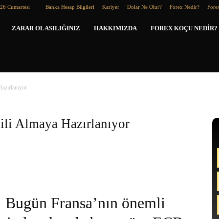
026 Cumartesi
Banka Hesap Bilgileri
Kariyer
Dolar Ne Olur?
Forex Nedir?
Forex
Forex
ZARAR OLASILIĞINIZ
HAKKIMIZDA
FOREX KOÇU NEDIR?
Koçu
Hazırlanıyor
ili Almaya Hazırlanıyor
Bugün Fransa’nın önemli