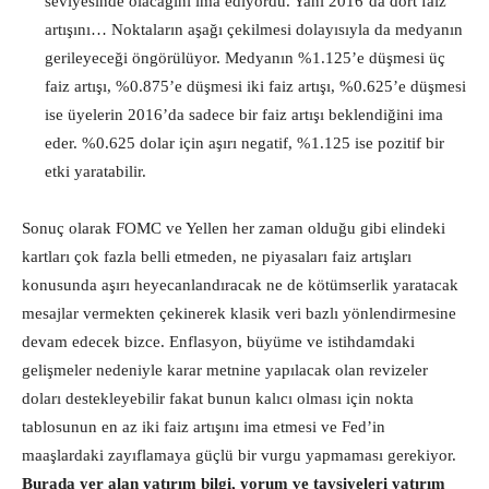
seviyesinde olacağını ima ediyordu. Yani 2016’da dört faiz
artışını… Noktaların aşağı çekilmesi dolayısıyla da medyanın
gerileyeceği öngörülüyor. Medyanın %1.125’e düşmesi üç
faiz artışı, %0.875’e düşmesi iki faiz artışı, %0.625’e düşmesi
ise üyelerin 2016’da sadece bir faiz artışı beklendiğini ima
eder. %0.625 dolar için aşırı negatif, %1.125 ise pozitif bir
etki yaratabilir.
Sonuç olarak FOMC ve Yellen her zaman olduğu gibi elindeki
kartları çok fazla belli etmeden, ne piyasaları faiz artışları
konusunda aşırı heyecanlandıracak ne de kötümserlik yaratacak
mesajlar vermekten çekinerek klasik veri bazlı yönlendirmesine
devam edecek bizce. Enflasyon, büyüme ve istihdamdaki
gelişmeler nedeniyle karar metnine yapılacak olan revizeler
doları destekleyebilir fakat bunun kalıcı olması için nokta
tablosunun en az iki faiz artışını ima etmesi ve Fed’in
maaşlardaki zayıflamaya güçlü bir vurgu yapmaması gerekiyor.
Burada yer alan yatırım bilgi, yorum ve tavsiyeleri yatırım