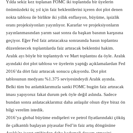
Yılda sekiz kez toplanan FOMC iki toplantıda bir üyelerin
önümüzdeki üç yıl için faiz beklentilerini içeren dot plot denen
nokta tablosu ile birlikte iki yıllık enflasyon, büyüme, işsizlik
oranı projeksiyonları yayınlıyor. Kararlar ve projeksiyonların
yayınlanmasından yarım saat sonra da başkan basının karşısına
geçiyor. Eğer Fed faiz artıracaksa sonrasında basın toplantısı
düzenlenecek toplantılarda faiz artıracak beklentisi hakim.
Aralık ayı böyle bir toplantıydı ve Mart toplantısı da öyle. Aralık
ayındaki dot plot tablosu ve üyelerin yaptığı açıklamalardan Fed
2016’da dört faiz artıracak sonucu çıkıyordu. Dot plot
tablosunun medyanı %1.375 seviyesindeydi Aralık ayında.
Belki tüm bu anlattıklarımızla sanki FOMC bugün faiz artıracak
iması yapıyoruz fakat durum pek öyle değil aslında. Sadece
bundan sonra anlatacaklarımız daha anlaşılır olsun diye biraz ön
bilgi verelim istedik.
2016’ya global büyüme endişeleri ve petrol fiyatlarındaki çöküş
ile çalkantılı başlayan piyasalar Fed’in faiz artış döngüsüne