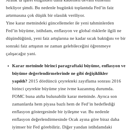
Aralık’ta işaret ettiğinden daha kademeli devam etmesini
bekliyor şimdi. Bu nedenle bugünkü toplantıda Fed’in faiz
artırmasına çok düşük bir olasılık veriliyor.
Yine karar metnindeki güncellemeler ile yeni tahminlerden
Fed’in büyüme, istihdam, enflasyon ve global risklerle ilgili ne
düşündüğünü, yeni faiz artışlarına ne kadar sıcak baktığını ve bir
sonraki faiz artışının ne zaman gelebileceğini öğrenmeye
çalışacağız yani.
Karar metninde birinci paragraftaki büyüme, enflasyon ve
büyüme değerlendirmelerinde ne gibi değişiklikler
yapıldı?
2015 dördüncü çeyrekteki zayıflama sonrası 2016
birinci çeyrekte büyüme yine ivme kazanmış durumda.
FOMC buna atıfta bulunabilir karar metninde. Ayrıca son
zamanlarda hem piyasa bazlı hem de Fed’in hedeflediği
enflasyon göstergesinde bir iyileşme var. Bu nedenle
enflasyon değerlendirmesinde Ocak ayına göre biraz daha
iyimser bir Fed görebiliriz. Diğer yandan istihdamdaki