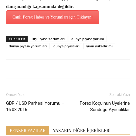
danışmanlığı kapsamında değildir.
Canlı Forex Haber ve Yorumları için Tıklayın!
ETİKETLER
Dış Piyasa Yorumları
dünya piyasa yorum
dünya piyasa yorumları
dünya piyasaları
yuan yükselir mi
Önceki Yazı
Sonraki Yazı
GBP / USD Paritesi Yorumu –
Forex Koçu’nun Üyelerine
16.03.2016
Sunduğu Ayrıcalıklar
BENZER YAZILAR
YAZARIN DİĞER İÇERİKLERİ