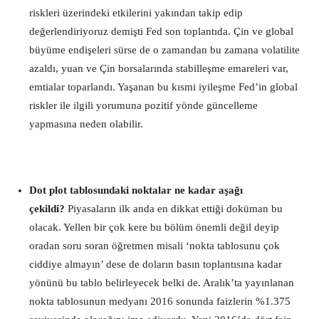
riskleri üzerindeki etkilerini yakından takip edip
değerlendiriyoruz demişti Fed son toplantıda. Çin ve global
büyüme endişeleri sürse de o zamandan bu zamana volatilite
azaldı, yuan ve Çin borsalarında stabilleşme emareleri var,
emtialar toparlandı. Yaşanan bu kısmi iyileşme Fed’in global
riskler ile ilgili yorumuna pozitif yönde güncelleme
yapmasına neden olabilir.
Dot plot tablosundaki noktalar ne kadar aşağı
çekildi?
Piyasaların ilk anda en dikkat ettiği doküman bu
olacak. Yellen bir çok kere bu bölüm önemli değil deyip
oradan soru soran öğretmen misali ‘nokta tablosunu çok
ciddiye almayın’ dese de doların basın toplantısına kadar
yönünü bu tablo belirleyecek belki de. Aralık’ta yayınlanan
nokta tablosunun medyanı 2016 sonunda faizlerin %1.375