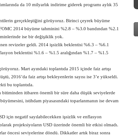
alımlarında da 10 milyarlık indirime giderek programı aylık 35
tilerin gerçekleştiğini görüyoruz. Birinci çeyrek büyüme
dan FOMC 2014 büyüme tahminini %2.8 – %3.0 bandından %2.1
inlerinde ise bir değişiklik yok.
enen revizeler geldi. 2014 işsizlik beklentisi %6.3 – %6.1
nflasyon beklentisi %1.6 – %1.5 aralığından %1.7 – %1.5
görüyoruz. Mart ayındaki toplantıda 2015 içinde faiz artışı
ştü, 2016’da faiz artışı bekleyenlerin sayısı ise 3’e yükseldi.
ekti bu toplantıda.
n bitiminden itibaren önemli bir süre daha düşük seviyelerde
a büyümesini, istihdam piyasasındaki toparlanmanın ise devam
D için negatif sayılabilecekken işsizlik ve enflasyon
t olarak projeksiyoların USD üzerinde önemli bir etkisi olmadı.
rlar öncesi seviyelerine döndü. Dikkatler artık biraz sonra