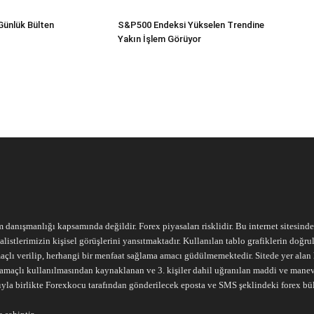
Günlük Bülten
S&P500 Endeksi Yükselen Trendine
Yakın İşlem Görüyor
m danışmanlığı kapsamında değildir. Forex piyasaları risklidir. Bu internet sitesind
alistlerimizin kişisel görüşlerini yansıtmaktadır. Kullanılan tablo grafiklerin doğ
açlı verilip, herhangi bir menfaat sağlama amacı güdülmemektedir. Sitede yer alan he
ari amaçlı kullanılmasından kaynaklanan ve 3. kişiler dahil uğranılan maddi ve mane
ıyla birlikte Forexkocu tarafından gönderilecek eposta ve SMS şeklindeki forex bü