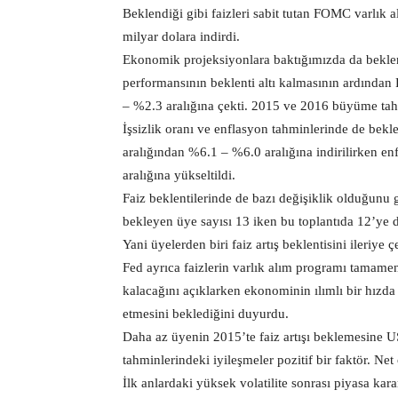
Beklendiği gibi faizleri sabit tutan FOMC varlık 
milyar dolara indirdi.
Ekonomik projeksiyonlara baktığımızda da beklen
performansının beklenti altı kalmasının ardın
– %2.3 aralığına çekti. 2015 ve 2016 büyüme tahm
İşsizlik oranı ve enflasyon tahminlerinde de bekl
aralığından %6.1 – %6.0 aralığına indirilirken e
aralığına yükseltildi.
Faiz beklentilerinde de bazı değişiklik olduğunu 
bekleyen üye sayısı 13 iken bu toplantıda 12’ye dü
Yani üyelerden biri faiz artış beklentisini ileriye ç
Fed ayrıca faizlerin varlık alım programı tamame
kalacağını açıklarken ekonominin ılımlı bir hızd
etmesini beklediğini duyurdu.
Daha az üyenin 2015’te faiz artışı beklemesine US
tahminlerindeki iyileşmeler pozitif bir faktör. Ne
İlk anlardaki yüksek volatilite sonrası piyasa kara