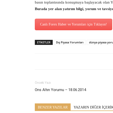
basın toplantısında konuşmaya başlayacak olan Y
Burada yer alan yatırım bilgi, yorum ve tavsiy
Canlı Forex Haber ve Yorumları için Tıklayın!
ETİKETLER
Dış Piyasa Yorumları
dünya piyasa yo
Önceki Yazı
Ons Altın Yorumu – 18.06.2014
BENZER YAZILAR
YAZARIN DİĞER İÇERİ