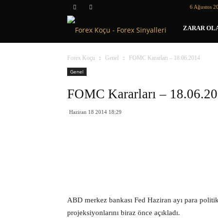
6 Ağustos 2
Forex
ZARAR OLA
Koçu
Forex Koçu
Genel
FOMC Kararları – 18.06.2014
Genel
FOMC Kararları – 18.06.2
Haziran 18 2014 18:29
ABD merkez bankası Fed Haziran ayı para politik
projeksiyonlarını biraz önce açıkladı.