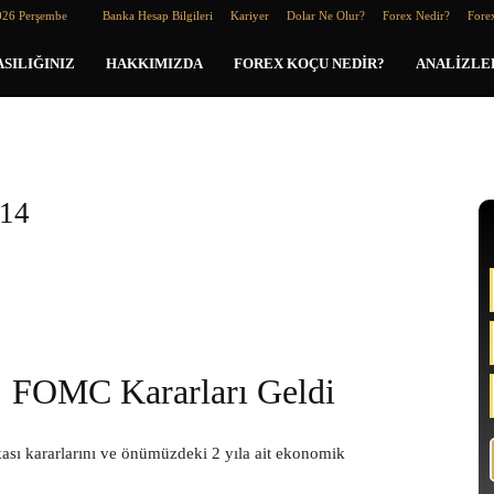
026 Perşembe
Banka Hesap Bilgileri
Kariyer
Dolar Ne Olur?
Forex Nedir?
Forex
SILIĞINIZ
HAKKIMIZDA
FOREX KOÇU NEDIR?
ANALIZLE
014
FOMC Kararları Geldi
ası kararlarını ve önümüzdeki 2 yıla ait ekonomik