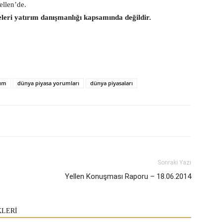
ellen’de.
eleri yatırım danışmanlığı kapsamında değildir.
rum
dünya piyasa yorumları
dünya piyasaları
Sonraki Yazı
Yellen Konuşması Raporu – 18.06.2014
KLERİ