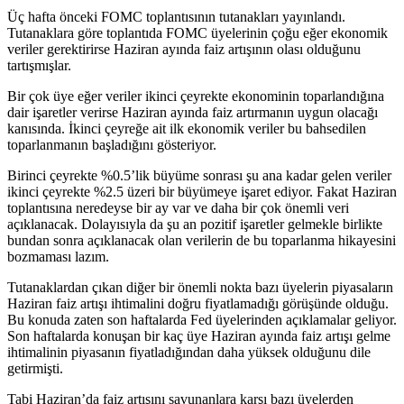
Üç hafta önceki FOMC toplantısının tutanakları yayınlandı.
Tutanaklara göre toplantıda FOMC üyelerinin çoğu eğer ekonomik
veriler gerektirirse Haziran ayında faiz artışının olası olduğunu
tartışmışlar.
Bir çok üye eğer veriler ikinci çeyrekte ekonominin toparlandığına
dair işaretler verirse Haziran ayında faiz artırmanın uygun olacağı
kanısında. İkinci çeyreğe ait ilk ekonomik veriler bu bahsedilen
toparlanmanın başladığını gösteriyor.
Birinci çeyrekte %0.5’lik büyüme sonrası şu ana kadar gelen veriler
ikinci çeyrekte %2.5 üzeri bir büyümeye işaret ediyor. Fakat Haziran
toplantısına neredeyse bir ay var ve daha bir çok önemli veri
açıklanacak. Dolayısıyla da şu an pozitif işaretler gelmekle birlikte
bundan sonra açıklanacak olan verilerin de bu toparlanma hikayesini
bozmaması lazım.
Tutanaklardan çıkan diğer bir önemli nokta bazı üyelerin piyasaların
Haziran faiz artışı ihtimalini doğru fiyatlamadığı görüşünde olduğu.
Bu konuda zaten son haftalarda Fed üyelerinden açıklamalar geliyor.
Son haftalarda konuşan bir kaç üye Haziran ayında faiz artışı gelme
ihtimalinin piyasanın fiyatladığından daha yüksek olduğunu dile
getirmişti.
Tabi Haziran’da faiz artışını savunanlara karşı bazı üyelerden