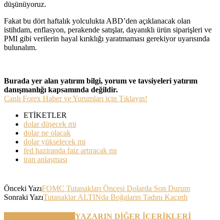
düşünüyoruz.
Fakat bu dört haftalık yolculukta ABD’den açıklanacak olan
istihdam, enflasyon, perakende satışlar, dayanıklı ürün siparişleri ve
PMI gibi verilerin hayal kırıklığı yaratmaması gerekiyor uyarısında
bulunalım.
Burada yer alan yatırım bilgi, yorum ve tavsiyeleri yatırım
danışmanlığı kapsamında değildir.
Canlı Forex Haber ve Yorumları için Tıklayın!
ETİKETLER
dolar düşecek mi
dolar ne olacak
dolar yükselecek mi
fed haziranda faiz artıracak mı
iran anlaşması
Önceki Yazı
FOMC Tutanakları Öncesi Dolarda Son Durum
Sonraki Yazı
Tutanaklar ALTINda Boğaların Tadını Kaçırdı
BENZER YAZILAR
YAZARIN DİĞER İÇERİKLERİ