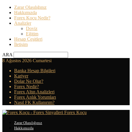
Zarar Olasılığınız
Hakkımızda
Forex Koçu Nedir?
Analizler
Doviz
Eğitim
Hesap Çeşitleri
İletişim
ARA
8 Ağustos 2026 Cumartesi
Banka Hesap Bilgileri
Kariyer
Dolar Ne Olur?
Forex Nedir?
Forex Altın Analizleri
Forex Anlık Yorumları
Nasıl FK Kullanırım?
Forex Koçu
Zarar Olasılığınız
Hakkımızda