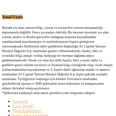
Yasal Uyarı
Burada yer alan yatırım bilgi, yorum ve tavsiyeleri yatırım danışmanlığı
kapsamında değildir. Forex piyasaları risklidir. Bu internet sitesinde yer alan
yorum, analiz ve fikirler güvenilir olduğuna inanılan kaynaklardan
yararlanılarak hazırlanmıştır ve analistlerimizin kişisel görüşlerini
yansıtmaktadır. Kullanılan tablo grafiklerin doğruluğu A1 Capital Yatırım
Menkul Değerler A.Ş. tarafından garanti edilmemektedir. Analiz, fikir ve
yorumlar bilgi amaçlı verilip, herhangi bir menfaat sağlama amacı
güdülmemektedir. Sitede yer alan her türlü Analiz, fikir, yorum, tablo ve
grafikler genel yatırım tavsiyesi ve finansal bilgi niteliğinde olup, ticari amaçlı
kullanılmasından kaynaklanan ve 3. kişiler dahil uğranılan maddi ve manevi
zararlardan A1 Capital Yatırım Menkul Değerler A.Ş. hiçbir şekilde sorumlu
tutulamaz. Üyeliğinizin başlangıcıyla birlikte Forexkocu tarafından
gönderilecek eposta ve SMS şeklindeki forex bültenleri ve kampanyaları
almayı da kabul etmiş sayılırsınız.
*Şirketimiz kaldıraçlı alım-satım işlemleri yetki belgesine sahiptir.
Anasayfa
Forex Nedir?
Nasıl Kullanırım?
Forex Altın Analizleri