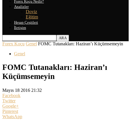
Forex Koçu Nedir?
Analizler
Doviz
Eğitim
Hesap Çeşitleri
İletişim
Forex Koçu
Genel
FOMC Tutanakları: Haziran’ı Küçümsemeyin
Genel
FOMC Tutanakları: Haziran’ı
Küçümsemeyin
Mayıs 18 2016 21:32
Facebook
Twitter
Google+
Pinterest
WhatsApp