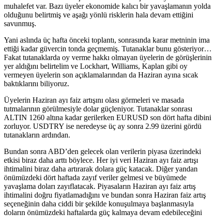
muhalefet var. Bazı üyeler ekonomide kalıcı bir yavaşlamanın yolda
olduğunu belirtmiş ve aşağı yönlü risklerin hala devam ettiğini
savunmuş.
Yani aslında üç hafta önceki toplantı, sonrasında karar metninin ima
ettiği kadar güvercin tonda geçmemiş. Tutanaklar bunu gösteriyor…
Fakat tutanaklarda oy verme hakkı olmayan üyelerin de görüşlerinin
yer aldığını belirtelim ve Lockhart, Williams, Kaplan gibi oy
vermeyen üyelerin son açıklamalarından da Haziran ayına sıcak
baktıklarını biliyoruz.
Üyelerin Haziran ayı faiz artışını olası görmeleri ve masada
tutmalarının görülmesiyle dolar güçleniyor. Tutanaklar sonrası
ALTIN 1260 altına kadar gerilerken EURUSD son dört hafta dibini
zorluyor. USDTRY ise neredeyse üç ay sonra 2.99 üzerini gördü
tutanakların ardından.
Bundan sonra ABD’den gelecek olan verilerin piyasa üzerindeki
etkisi biraz daha arttı böylece. Her iyi veri Haziran ayı faiz artışı
ihtimalini biraz daha artırarak dolara güç katacak. Diğer yandan
önümüzdeki dört haftada zayıf veriler gelmesi ve büyümede
yavaşlama doları zayıflatacak. Piyasaların Haziran ayı faiz artış
ihtimalini doğru fiyatlamadığını ve bundan sonra Haziran faiz artış
seçeneğinin daha ciddi bir şekilde konuşulmaya başlanmasıyla
doların önümüzdeki haftalarda güç kalmaya devam edebileceğini