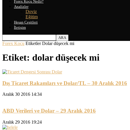
Forex Koçu Nedir?
Analizler
Doviz
Eğitim
Hesap Çeşitleri
İletişim
Forex Koçu
Etiketler
Dolar düşecek mi
Etiket: dolar düşecek mi
Dış Ticaret Rakamları ve Dolar/TL – 30 Aralık 2016
Aralık 30 2016 14:34
ABD Verileri ve Dolar – 29 Aralık 2016
Aralık 29 2016 19:24