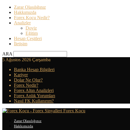
Zarar Olasılığınız
Hakkımızda
Forex Koçu Nedir?
Analizler
Doviz
Eğitim
Hesap Çeşitleri
İletişim
ARA
5 Ağustos 2026 Çarşamba
Banka Hesap Bilgileri
Kariyer
Dolar Ne Olur?
Forex Nedir?
Forex Altın Analizleri
Forex Anlık Yorumları
Nasıl FK Kullanırım?
Forex Koçu
Zarar Olasılığınız
Hakkımızda