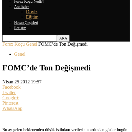
Forex Koçu Nedir?
Analizler
Doviz
Eğitim
Hesap Çeşitleri
İletişim
Forex Koçu
Genel
FOMC’de Ton Değişmedi
Genel
FOMC’de Ton Değişmedi
Nisan 25 2012 19:57
Facebook
Twitter
Google+
Pinterest
WhatsApp
Bu ay gelen beklenenden düşük istihdam verilerinin ardından gözler bugün