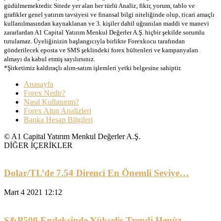
güdülmemektedir. Sitede yer alan her türlü Analiz, fikir, yorum, tablo ve
grafikler genel yatırım tavsiyesi ve finansal bilgi niteliğinde olup, ticari amaçlı
kullanılmasından kaynaklanan ve 3. kişiler dahil uğranılan maddi ve manevi
zararlardan A1 Capital Yatırım Menkul Değerler A.Ş. hiçbir şekilde sorumlu
tutulamaz. Üyeliğinizin başlangıcıyla birlikte Forexkocu tarafından
gönderilecek eposta ve SMS şeklindeki forex bültenleri ve kampanyaları
almayı da kabul etmiş sayılırsınız.
*Şirketimiz kaldıraçlı alım-satım işlemleri yetki belgesine sahiptir.
Anasayfa
Forex Nedir?
Nasıl Kullanırım?
Forex Altın Analizleri
Banka Hesap Bilgileri
© A1 Capital Yatırım Menkul Değerler A.Ş.
DİĞER İÇERİKLER
Dolar/TL’de 7.54 Direnci En Önemli Seviye…
Mart 4 2021 12:12
S&P500 Endeksinde Yükseliş Trendi Henüz