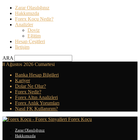
Zarar Olasılığınız
Hakkımızda
Forex Koçu Nedir?
Analizler
Doviz
Eğitim
Hesap Çeşitleri
İletişim
ARA
8 Ağustos 2026 Cumartesi
Banka Hesap Bilgileri
Kariyer
Dolar Ne Olur?
Forex Nedir?
Forex Altın Analizleri
Forex Anlık Yorumları
Nasıl FK Kullanırım?
Forex Koçu
Zarar Olasılığınız
Hakkımızda