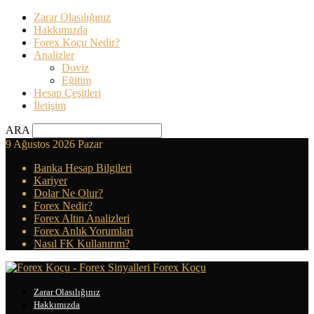
Zarar Olasılığınız
Hakkımızda
Forex Koçu Nedir?
Analizler
Doviz
Eğitim
Hesap Çeşitleri
İletişim
ARA
9 Ağustos 2026 Pazar
Banka Hesap Bilgileri
Kariyer
Dolar Ne Olur?
Forex Nedir?
Forex Altın Analizleri
Forex Anlık Yorumları
Nasıl FK Kullanırım?
Forex Koçu
Zarar Olasılığınız
Hakkımızda