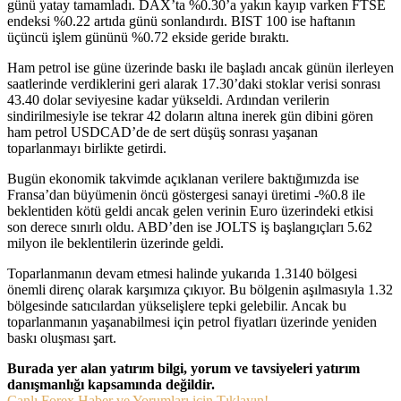
günü yatay tamamladı. DAX’ta %0.30’a yakın kayıp varken FTSE
endeksi %0.22 artıda günü sonlandırdı. BIST 100 ise haftanın
üçüncü işlem gününü %0.72 ekside geride bıraktı.
Ham petrol ise güne üzerinde baskı ile başladı ancak günün ilerleyen
saatlerinde verdiklerini geri alarak 17.30’daki stoklar verisi sonrası
43.40 dolar seviyesine kadar yükseldi. Ardından verilerin
sindirilmesiyle ise tekrar 42 doların altına inerek gün dibini gören
ham petrol USDCAD’de de sert düşüş sonrası yaşanan
toparlanmayı birlikte getirdi.
Bugün ekonomik takvimde açıklanan verilere baktığımızda ise
Fransa’dan büyümenin öncü göstergesi sanayi üretimi -%0.8 ile
beklentiden kötü geldi ancak gelen verinin Euro üzerindeki etkisi
son derece sınırlı oldu. ABD’den ise JOLTS iş başlangıçları 5.62
milyon ile beklentilerin üzerinde geldi.
Toparlanmanın devam etmesi halinde yukarıda 1.3140 bölgesi
önemli direnç olarak karşımıza çıkıyor. Bu bölgenin aşılmasıyla 1.32
bölgesinde satıcılardan yükselişlere tepki gelebilir. Ancak bu
toparlanmanın yaşanabilmesi için petrol fiyatları üzerinde yeniden
baskı oluşması şart.
Burada yer alan yatırım bilgi, yorum ve tavsiyeleri yatırım
danışmanlığı kapsamında değildir.
Canlı Forex Haber ve Yorumları için Tıklayın!