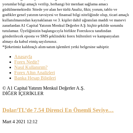
yorumlar bilgi amaçlı verilip, herhangi bir menfaat sağlama amacı
güdülmemektedir. Sitede yer alan her türlü Analiz, fikir, yorum, tablo ve
grafikler genel yatırım tavsiyesi ve finansal bilgi niteliğinde olup, ticari amaçlı
kullanılmasından kaynaklanan ve 3. kişiler dahil uğranılan maddi ve manevi
zararlardan A1 Capital Yatırım Menkul Değerler A.Ş. hiçbir şekilde sorumlu
tutulamaz. Üyeliğinizin başlangıcıyla birlikte Forexkocu tarafından
gönderilecek eposta ve SMS şeklindeki forex bültenleri ve kampanyaları
almayı da kabul etmiş sayılırsınız.
*Şirketimiz kaldıraçlı alım-satım işlemleri yetki belgesine sahiptir.
Anasayfa
Forex Nedir?
Nasıl Kullanırım?
Forex Altın Analizleri
Banka Hesap Bilgileri
© A1 Capital Yatırım Menkul Değerler A.Ş.
DİĞER İÇERİKLER
Dolar/TL’de 7.54 Direnci En Önemli Seviye…
Mart 4 2021 12:12