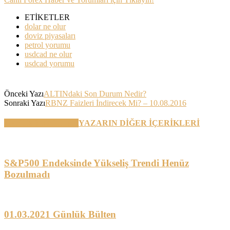
ETİKETLER
dolar ne olur
doviz piyasaları
petrol yorumu
usdcad ne olur
usdcad yorumu
Önceki Yazı
ALTINdaki Son Durum Nedir?
Sonraki Yazı
RBNZ Faizleri İndirecek Mi? – 10.08.2016
BENZER YAZILAR
YAZARIN DİĞER İÇERİKLERİ
S&P500 Endeksinde Yükseliş Trendi Henüz
Bozulmadı
01.03.2021 Günlük Bülten