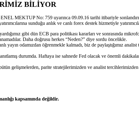
RİMİZ BİLİYOR
GENEL MEKTUP No: 759 uyarınca 09.09.16 tarihi itibariyle sonlandırılmış
 yatırımcılarına sunduğu anlık ve canlı forex destek hizmetiyle yatırımc
yardığımız gibi dün ECB para politikası kararları ve sonrasında mikrofon
nanamadılar. Daha doğrusu herkes “Neden?” diye sordu öncelikle.
anlı yayın odamızdan öğrenmekle kalmadı, biz de paylaştığımız analist 
nıtlamış durumda. Haftaya ise sahnede Fed olacak ve önemli dakikalar 
ütün gelişmelerden, parite stratejilerimizden ve analist tercihlerimizd
şmanlığı kapsamında değildir.