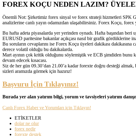
FOREX KOÇU NEDEN LAZIM? ÜYELE
Önemli Not: Şirketimiz forex sinyal ve forex strateji hizmetleri SPK 
analizlerine canlı yayın odamızdan ulaşabilirsiniz. Forex Koçu, forex
Bu hafta adeta piyasalarda yer yerinden oynadı. Hafta başından beri u
EURUSD paritesine bakanlar açıkçası nasıl bir grafik gördüklerine i
Bu soruların cevaplarını ise Forex Koçu üyeleri dakikası dakikasına c
derece volatil olduğu bu dakikalarda.
Mart ayının çok kritik olduğunu söylemiştik ve ECB şimdiden bunu ka
devam edecek kısacası.
Siz de her gün 09.30’dan 21.00’a kadar forexte doğru desteği almak, b
sizleri aramızda görmek için hazırız!
Başvuru İçin Tıklayınız!
Burada yer alan yatırım bilgi, yorum ve tavsiyeleri yatırım danı
Canlı Forex Haber ve Yorumları için Tıklayın!
ETİKETLER
dolar ne olur
forex nedir
forexte destek