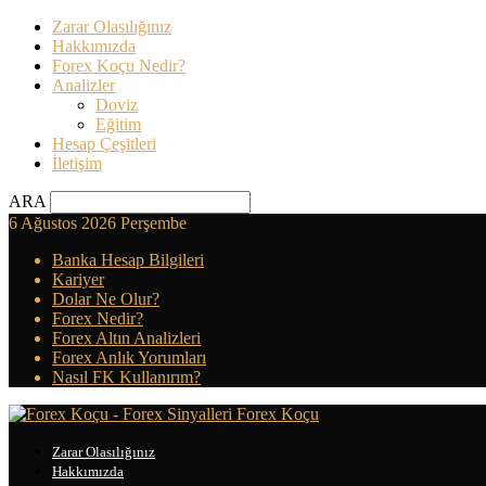
Zarar Olasılığınız
Hakkımızda
Forex Koçu Nedir?
Analizler
Doviz
Eğitim
Hesap Çeşitleri
İletişim
ARA
6 Ağustos 2026 Perşembe
Banka Hesap Bilgileri
Kariyer
Dolar Ne Olur?
Forex Nedir?
Forex Altın Analizleri
Forex Anlık Yorumları
Nasıl FK Kullanırım?
Forex Koçu
Zarar Olasılığınız
Hakkımızda