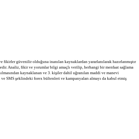
 ve fikirler güvenilir olduğuna inanılan kaynaklardan yararlanılarak hazırlanmıştır
dir. Analiz, fikir ve yorumlar bilgi amaçlı verilip, herhangi bir menfaat sağlama
llanılmasından kaynaklanan ve 3. kişiler dahil uğranılan maddi ve manevi
a ve SMS şeklindeki forex bültenleri ve kampanyaları almayı da kabul etmiş