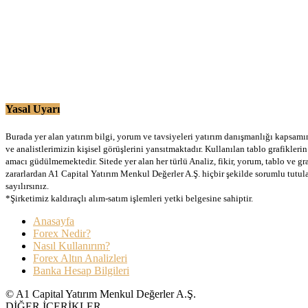
Yasal Uyarı
Burada yer alan yatırım bilgi, yorum ve tavsiyeleri yatırım danışmanlığı kapsamınd
ve analistlerimizin kişisel görüşlerini yansıtmaktadır. Kullanılan tablo grafikler
amacı güdülmemektedir. Sitede yer alan her türlü Analiz, fikir, yorum, tablo ve gr
zararlardan A1 Capital Yatırım Menkul Değerler A.Ş. hiçbir şekilde sorumlu tutu
sayılırsınız.
*Şirketimiz kaldıraçlı alım-satım işlemleri yetki belgesine sahiptir.
Anasayfa
Forex Nedir?
Nasıl Kullanırım?
Forex Altın Analizleri
Banka Hesap Bilgileri
© A1 Capital Yatırım Menkul Değerler A.Ş.
DİĞER İÇERİKLER