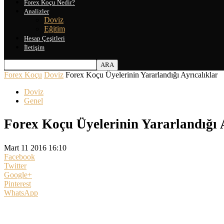
Forex Koçu Nedir?
Analizler
Doviz
Eğitim
Hesap Çeşitleri
İletişim
Forex Koçu
Doviz
Forex Koçu Üyelerinin Yararlandığı Ayrıcalıklar
Doviz
Genel
Forex Koçu Üyelerinin Yararlandığı 
Mart 11 2016 16:10
Facebook
Twitter
Google+
Pinterest
WhatsApp