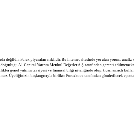
a değildir. Forex piyasaları risklidir. Bu internet sitesinde yer alan yorum, analiz
in doğruluğu A1 Capital Yatırım Menkul Değerler A.Ş. tarafından garanti edilmemekte
afikler genel yatırım tavsiyesi ve finansal bilgi niteliğinde olup, ticari amaçlı ku
lamaz. Üyeliğinizin başlangıcıyla birlikte Forexkocu tarafından gönderilecek epost