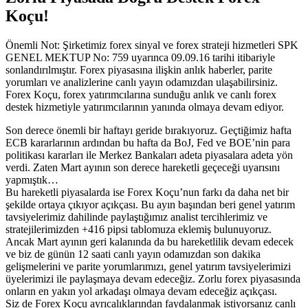
Koçu!
Önemli Not: Şirketimiz forex sinyal ve forex strateji hizmetleri SPK
GENEL MEKTUP No: 759 uyarınca 09.09.16 tarihi itibariyle
sonlandırılmıştır. Forex piyasasına ilişkin anlık haberler, parite
yorumları ve analizlerine canlı yayın odamızdan ulaşabilirsiniz.
Forex Koçu, forex yatırımcılarına sunduğu anlık ve canlı forex
destek hizmetiyle yatırımcılarının yanında olmaya devam ediyor.
Son derece önemli bir haftayı geride bırakıyoruz. Geçtiğimiz hafta
ECB kararlarının ardından bu hafta da BoJ, Fed ve BOE’nin para
politikası kararları ile Merkez Bankaları adeta piyasalara adeta yön
verdi. Zaten Mart ayının son derece hareketli geçeceği uyarısını
yapmıştık…
Bu hareketli piyasalarda ise Forex Koçu’nun farkı da daha net bir
şekilde ortaya çıkıyor açıkçası. Bu ayın başından beri genel yatırım
tavsiyelerimiz dahilinde paylaştığımız analist tercihlerimiz ve
stratejilerimizden +416 pipsi tablomuza eklemiş bulunuyoruz.
Ancak Mart ayının geri kalanında da bu hareketlilik devam edecek
ve biz de günün 12 saati canlı yayın odamızdan son dakika
gelişmelerini ve parite yorumlarımızı, genel yatırım tavsiyelerimizi
üyelerimizi ile paylaşmaya devam edeceğiz. Zorlu forex piyasasında
onların en yakın yol arkadaşı olmaya devam edeceğiz açıkçası.
Siz de Forex Koçu ayrıcalıklarından faydalanmak istiyorsanız canlı