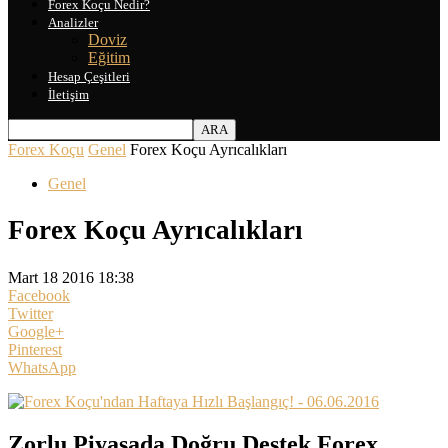
Forex Koçu Nedir?
Analizler
Doviz
Eğitim
Hesap Çeşitleri
İletişim
Forex Koçu
Genel
Forex Koçu Ayrıcalıkları
Genel
Forex Koçu Ayrıcalıkları
Mart 18 2016 18:38
Facebook
Twitter
Google+
Pinterest
WhatsApp
Zorlu Piyasada Doğru Destek Forex