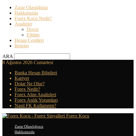
Zarar Olasılığınız
Hakkımızda
Forex Koçu Nedir?
Analizler
Doviz
Eğitim
Hesap Çeşitleri
İletişim
ARA
8 Ağustos 2026 Cumartesi
Banka Hesap Bilgileri
Kariyer
Dolar Ne Olur?
Forex Nedir?
Forex Altın Analizleri
Forex Anlık Yorumları
Nasıl FK Kullanırım?
Forex Koçu
Zarar Olasılığınız
Hakkımızda