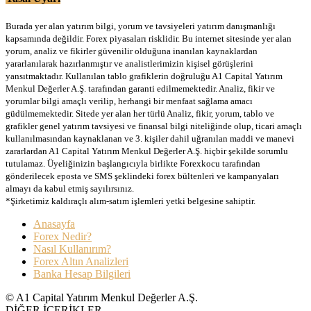
Burada yer alan yatırım bilgi, yorum ve tavsiyeleri yatırım danışmanlığı
kapsamında değildir. Forex piyasaları risklidir. Bu internet sitesinde yer alan
yorum, analiz ve fikirler güvenilir olduğuna inanılan kaynaklardan
yararlanılarak hazırlanmıştır ve analistlerimizin kişisel görüşlerini
yansıtmaktadır. Kullanılan tablo grafiklerin doğruluğu A1 Capital Yatırım
Menkul Değerler A.Ş. tarafından garanti edilmemektedir. Analiz, fikir ve
yorumlar bilgi amaçlı verilip, herhangi bir menfaat sağlama amacı
güdülmemektedir. Sitede yer alan her türlü Analiz, fikir, yorum, tablo ve
grafikler genel yatırım tavsiyesi ve finansal bilgi niteliğinde olup, ticari amaçlı
kullanılmasından kaynaklanan ve 3. kişiler dahil uğranılan maddi ve manevi
zararlardan A1 Capital Yatırım Menkul Değerler A.Ş. hiçbir şekilde sorumlu
tutulamaz. Üyeliğinizin başlangıcıyla birlikte Forexkocu tarafından
gönderilecek eposta ve SMS şeklindeki forex bültenleri ve kampanyaları
almayı da kabul etmiş sayılırsınız.
*Şirketimiz kaldıraçlı alım-satım işlemleri yetki belgesine sahiptir.
Anasayfa
Forex Nedir?
Nasıl Kullanırım?
Forex Altın Analizleri
Banka Hesap Bilgileri
© A1 Capital Yatırım Menkul Değerler A.Ş.
DİĞER İÇERİKLER