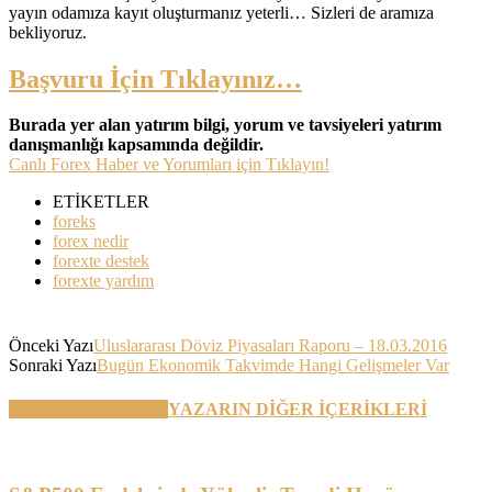
yayın odamıza kayıt oluşturmanız yeterli… Sizleri de aramıza
bekliyoruz.
Başvuru İçin Tıklayınız…
Burada yer alan yatırım bilgi, yorum ve tavsiyeleri yatırım
danışmanlığı kapsamında değildir.
Canlı Forex Haber ve Yorumları için Tıklayın!
ETİKETLER
foreks
forex nedir
forexte destek
forexte yardım
Önceki Yazı
Uluslararası Döviz Piyasaları Raporu – 18.03.2016
Sonraki Yazı
Bugün Ekonomik Takvimde Hangi Gelişmeler Var
BENZER YAZILAR
YAZARIN DİĞER İÇERİKLERİ