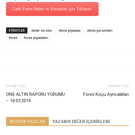
Canlı Forex Haber ve Yorumları için Tıklayın!
ETİKETLER
dolar ne olur
döviz piyasası
döviz yorumları
forex
forex piyasaları
Önceki Yazı
Sonraki Yazı
ONS ALTIN RAPORU YORUMU
Forex Koçu Ayrıcalıkları
– 18.03.2016
BENZER YAZILAR
YAZARIN DİĞER İÇERİKLERİ