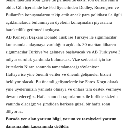
beklentilerden kötü gelse de paritelerde etkisi son derece sınırlı
oldu. Gün içerisinde ise Fed üyelerinden Dudley, Rosengren ve
Bullard’ın konuşmalarını takip ettik ancak para politikası ile ilgili
açıklamalarda bulunmayan üyelerin konuşmaları piyasalara
hareketlilik getirmedi açıkçası.
AB Konseyi Başkanı Donald Tusk ise Türkiye ile sığınmacılar
konusunda anlaşmaya varıldığını açıkladı. 30 marttan itibaren
sığınmacılar Türkiye’ye gelmeye başlayacak ve AB Türkiyeye 3
milyar euroluk yardımda bulunacak. Vize serbestisi için ise
kriterlerin Nisan sonunda tamamlanacağı söyleniyor.
Haftaya ise yine önemli veriler ve önemli gelişmeler bizleri
bekliyor olacak. Bu önemli gelişmelerde ise Forex Koçu olarak
yine üyelerimizin yanında olmaya ve onlara tam destek vermeye
devam edeceğiz. Hafta sonu da raporlarımız ile birlikte sizlerin
yanında olacağız ve şimdiden herkese güzel bir hafta sonu
diliyoruz.
Burada yer alan yatırım bilgi, yorum ve tavsiyeleri yatırım
danışmanlığı kapsamında değildir.