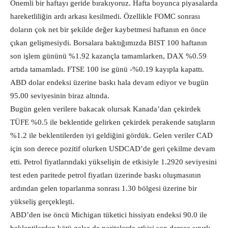
Önemli bir haftayı geride bırakıyoruz. Hafta boyunca piyasalarda
hareketliliğin ardı arkası kesilmedi. Özellikle FOMC sonrası
doların çok net bir şekilde değer kaybetmesi haftanın en önce
çıkan gelişmesiydi. Borsalara baktığımızda BIST 100 haftanın
son işlem gününü %1.92 kazançla tamamlarken, DAX %0.59
artıda tamamladı. FTSE 100 ise günü -%0.19 kayıpla kapattı.
ABD dolar endeksi üzerine baskı hala devam ediyor ve bugün
95.00 seviyesinin biraz altında.
Bugün gelen verilere bakacak olursak Kanada’dan çekirdek
TÜFE %0.5 ile beklentide gelirken çekirdek perakende satışların
%1.2 ile beklentilerden iyi geldiğini gördük. Gelen veriler CAD
için son derece pozitif olurken USDCAD’de geri çekilme devam
etti. Petrol fiyatlarındaki yükselişin de etkisiyle 1.2920 seviyesini
test eden paritede petrol fiyatları üzerinde baskı oluşmasının
ardından gelen toparlanma sonrası 1.30 bölgesi üzerine bir
yükseliş gerçekleşti.
ABD’den ise öncü Michigan tüketici hissiyatı endeksi 90.0 ile