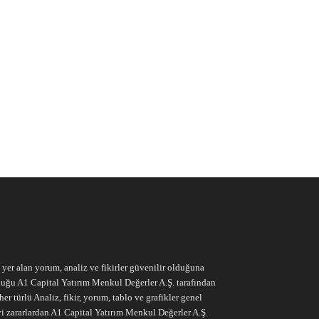
e yer alan yorum, analiz ve fikirler güvenilir olduğuna
ruluğu A1 Capital Yatırım Menkul Değerler A.Ş. tarafından
r türlü Analiz, fikir, yorum, tablo ve grafikler genel
vi zararlardan A1 Capital Yatırım Menkul Değerler A.Ş.