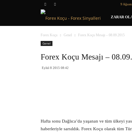
9 Ağust
Forex
ZARAR OLA
Koçu
Forex Koçu
Genel
Forex Koçu Mesajı – 08.09.2015
Genel
Forex Koçu Mesajı – 08.09
Eylül 8 2015 08:42
Hafta sonu Dağlıca’da yaşanan ve tüm ülkeyi yas
haberleriyle sarsıldık. Forex Koçu olarak tüm Tü