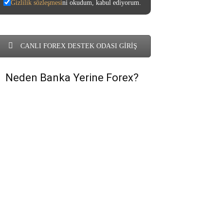
Gizlilik sözleşmesi
ni okudum, kabul ediyorum.
CANLI FOREX DESTEK ODASI GİRİŞ
Neden Banka Yerine Forex?