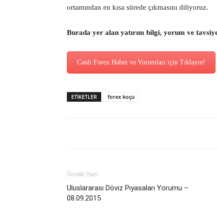
ortamından en kısa sürede çıkmasını diliyoruz.
Burada yer alan yatırım bilgi, yorum ve tavsiy
Canlı Forex Haber ve Yorumları için Tıklayın!
ETİKETLER
forex koçu
Önceki Yazı
Uluslararası Döviz Piyasaları Yorumu –
08.09.2015