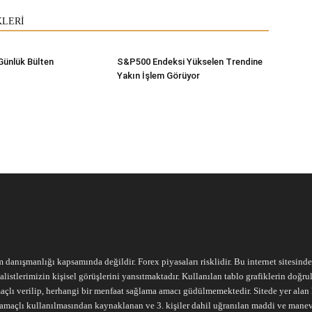
KLERİ
Günlük Bülten
S&P500 Endeksi Yükselen Trendine
Yakın İşlem Görüyor
m danışmanlığı kapsamında değildir. Forex piyasaları risklidir. Bu internet sitesind
alistlerimizin kişisel görüşlerini yansıtmaktadır. Kullanılan tablo grafiklerin doğ
açlı verilip, herhangi bir menfaat sağlama amacı güdülmemektedir. Sitede yer alan he
ari amaçlı kullanılmasından kaynaklanan ve 3. kişiler dahil uğranılan maddi ve mane