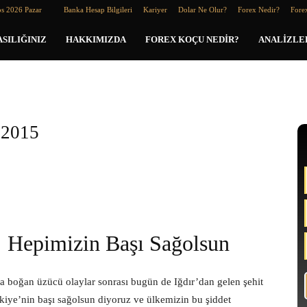
os 2026 Pazar
Banka Hesap Bilgileri
Kariyer
Dolar Ne Olur?
Forex Nedir?
Forex
SILIĞINIZ
HAKKIMIZDA
FOREX KOÇU NEDIR?
ANALIZLE
.2015
Hepimizin Başı Sağolsun
a boğan üzücü olaylar sonrası bugün de Iğdır’dan gelen şehit
rkiye’nin başı sağolsun diyoruz ve ülkemizin bu şiddet