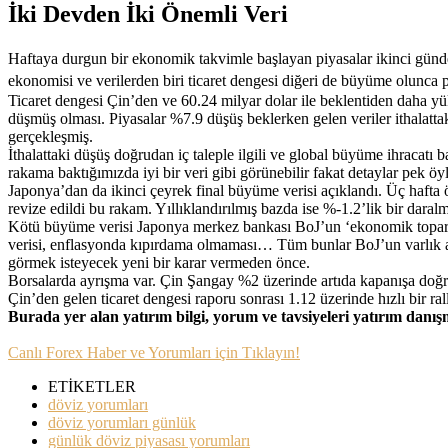
İki Devden İki Önemli Veri
Haftaya durgun bir ekonomik takvimle başlayan piyasalar ikinci günd
ekonomisi ve verilerden biri ticaret dengesi diğeri de büyüme olunca pi
Ticaret dengesi Çin’den ve 60.24 milyar dolar ile beklentiden daha y
düşmüş olması. Piyasalar %7.9 düşüş beklerken gelen veriler ithalattak
gerçekleşmiş.
İthalattaki düşüş doğrudan iç taleple ilgili ve global büyüme ihracatı
rakama baktığımızda iyi bir veri gibi görünebilir fakat detaylar pek öyl
Japonya’dan da ikinci çeyrek final büyüme verisi açıklandı. Üç haf
revize edildi bu rakam. Yıllıklandırılmış bazda ise %-1.2’lik bir dara
Kötü büyüme verisi Japonya merkez bankası BoJ’un ‘ekonomik toparla
verisi, enflasyonda kıpırdama olmaması… Tüm bunlar BoJ’un varlık alı
görmek isteyecek yeni bir karar vermeden önce.
Borsalarda ayrışma var. Çin Şangay %2 üzerinde artıda kapanışa doğr
Çin’den gelen ticaret dengesi raporu sonrası 1.12 üzerinde hızlı bir ra
Burada yer alan yatırım bilgi, yorum ve tavsiyeleri yatırım danı
Canlı Forex Haber ve Yorumları için Tıklayın!
ETİKETLER
döviz yorumları
döviz yorumları günlük
günlük döviz piyasası yorumları