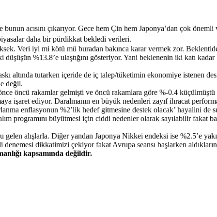
e bunun acısını çıkarıyor. Gece hem Çin hem Japonya’dan çok önemli ve
yasalar daha bir pürdikkat bekledi verileri.
üksek. Veri iyi mi kötü mü buradan bakınca karar vermek zor. Beklentid
i düşüşün %13.8’e ulaştığını gösteriyor. Yani beklenenin iki katı kadar
 baskı altında tutarken içeride de iç talep/tüketimin ekonomiye istenen 
e değil.
ta önce öncü rakamlar gelmişti ve öncü rakamlara göre %-0.4 küçülmüş
lmaya işaret ediyor. Daralmanın en büyük nedenleri zayıf ihracat perform
nma enflasyonun %2’lik hedef gitmesine destek olacak’ hayalini de s
m programını büyütmesi için ciddi nedenler olarak sayılabilir fakat ba
u gelen alışlarla. Diğer yandan Japonya Nikkei endeksi ise %2.5’e yak
lli denemesi dikkatimizi çekiyor fakat Avrupa seansı başlarken aldıkların
şmanlığı kapsamında değildir.