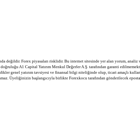
a değildir. Forex piyasaları risklidir. Bu internet sitesinde yer alan yorum, analiz
in doğruluğu A1 Capital Yatırım Menkul Değerler A.Ş. tarafından garanti edilmemekte
afikler genel yatırım tavsiyesi ve finansal bilgi niteliğinde olup, ticari amaçlı ku
lamaz. Üyeliğinizin başlangıcıyla birlikte Forexkocu tarafından gönderilecek epost