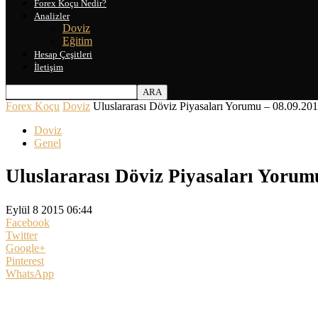
Forex Koçu Nedir?
Analizler
Doviz
Eğitim
Hesap Çeşitleri
İletişim
Forex Koçu
Doviz
Uluslararası Döviz Piyasaları Yorumu – 08.09.20
Doviz
Genel
Uluslararası Döviz Piyasaları Yorum
Eylül 8 2015 06:44
Facebook
Twitter
Google+
Pinterest
WhatsApp