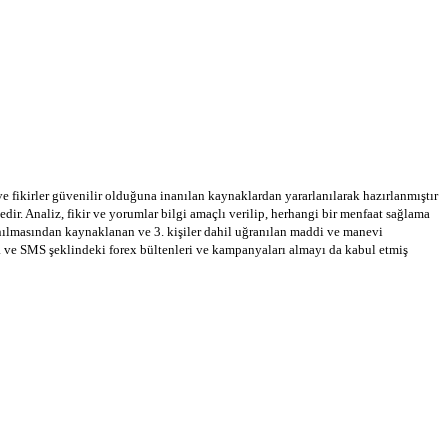
 ve fikirler güvenilir olduğuna inanılan kaynaklardan yararlanılarak hazırlanmıştır
dir. Analiz, fikir ve yorumlar bilgi amaçlı verilip, herhangi bir menfaat sağlama
llanılmasından kaynaklanan ve 3. kişiler dahil uğranılan maddi ve manevi
a ve SMS şeklindeki forex bültenleri ve kampanyaları almayı da kabul etmiş