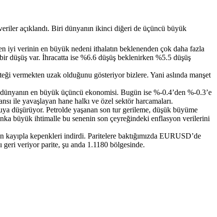
riler açıklandı. Biri dünyanın ikinci diğeri de üçüncü büyük
en iyi verinin en büyük nedeni ithalatın beklenenden çok daha fazla
 bir düşüş var. İhracatta ise %6.6 düşüş beklenirken %5.5 düşüş
desteği vermekten uzak olduğunu gösteriyor bizlere. Yani aslında manşet
tü dünyanın en büyük üçüncü ekonomisi. Bugün ise %-0.4’den %-0.3’e
ansı ile yavaşlayan hane halkı ve özel sektör harcamaları.
uya düşürüyor. Petrolde yaşanan son tur gerileme, düşük büyüme
nka büyük ihtimalle bu senenin son çeyreğindeki enflasyon verilerini
ın kayıpla kepenkleri indirdi. Paritelere baktığımızda EURUSD’de
ı geri veriyor parite, şu anda 1.1180 bölgesinde.