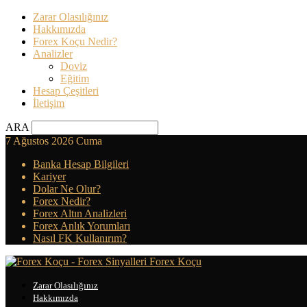
Zarar Olasılığınız
Hakkımızda
Forex Koçu Nedir?
Analizler
Doviz
Eğitim
Hesap Çeşitleri
İletişim
ARA
7 Ağustos 2026 Cuma
Banka Hesap Bilgileri
Kariyer
Dolar Ne Olur?
Forex Nedir?
Forex Altın Analizleri
Forex Anlık Yorumları
Nasıl FK Kullanırım?
Forex Koçu
Zarar Olasılığınız
Hakkımızda