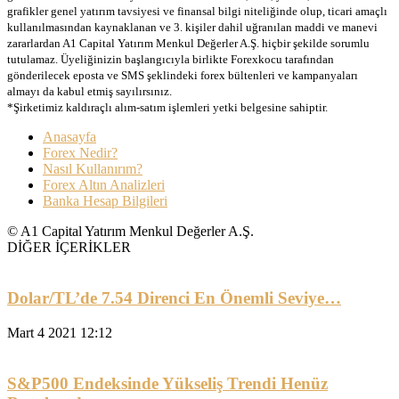
grafikler genel yatırım tavsiyesi ve finansal bilgi niteliğinde olup, ticari amaçlı
kullanılmasından kaynaklanan ve 3. kişiler dahil uğranılan maddi ve manevi
zararlardan A1 Capital Yatırım Menkul Değerler A.Ş. hiçbir şekilde sorumlu
tutulamaz. Üyeliğinizin başlangıcıyla birlikte Forexkocu tarafından
gönderilecek eposta ve SMS şeklindeki forex bültenleri ve kampanyaları
almayı da kabul etmiş sayılırsınız.
*Şirketimiz kaldıraçlı alım-satım işlemleri yetki belgesine sahiptir.
Anasayfa
Forex Nedir?
Nasıl Kullanırım?
Forex Altın Analizleri
Banka Hesap Bilgileri
© A1 Capital Yatırım Menkul Değerler A.Ş.
DİĞER İÇERİKLER
Dolar/TL’de 7.54 Direnci En Önemli Seviye…
Mart 4 2021 12:12
S&P500 Endeksinde Yükseliş Trendi Henüz