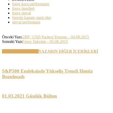
forex koçu performansı
forex önerileri
forex sinyal
forexte kazanç nasıl olur
sinyal performans
Önceki Yazı
GBP / USD Paritesi Yorumu – 04.08.2015
Sonraki Yazı
Forex Takvimi – 05.08.2015
BENZER YAZILAR
YAZARIN DİĞER İÇERİKLERİ
S&P500 Endeksinde Yükseliş Trendi Henüz
Bozulmadı
01.03.2021 Günlük Bülten