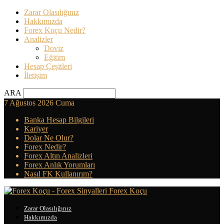
Zarar Olasılığınız
Hakkımızda
Forex Koçu Nedir?
Analizler
Doviz
Eğitim
Hesap Çeşitleri
İletişim
ARA
7 Ağustos 2026 Cuma
Banka Hesap Bilgileri
Kariyer
Dolar Ne Olur?
Forex Nedir?
Forex Altın Analizleri
Forex Anlık Yorumları
Nasıl FK Kullanırım?
Forex Koçu
Zarar Olasılığınız
Hakkımızda