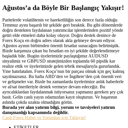
Ağustos’a da Böyle Bir Başlangıç Yakışır!
Paritelerde volatilitenin ve hareketliliğin son derece fazla olduğu
Temmuz ayını başarılı bir şekilde geri bıraktık. Bu gibi dönemlerde
doğru destekten faydalanan yatırımcılar işlemlerinden pozitif yönde
getiri elde etmeleri daha kolay oluyor. Doğru destek denince de
Forex Koçu en doğru adres olarak akla gelmeye devam ediyor.
Ağustos ayının birbirnden önemli fırsatlar sunacağını belirtmiştik.
Bizde karşımıza çıkan bu fırsatları en iyi şekilde değerlendirmeye
başladık bile. Bugün üyelerimizle paylaştığımız AUDUSD
sinyalimiz ve GBPUSD stratejimizden toplamda 60 pipslik kar
realize ettik ve üyelerimizde gelen tebrik mesajlarıyla gururlandık.
Yine hatırlatalım. Forex Koçu’nun bir parçası olmak için geç kalmış
sayılmazsınız. Bu hafta ABD’den ve İngiltere’den çok önemli veri
ve gelişmeler var. Bizde bu zamanlarda üyelerimize anlık haberlerle
ve al/sat önerileriyle destek vermeye devam edeceğiz. Bu
ayrıcalıklardan faydalanmak istiyorsanız yapmanız gereken şey çok
basit. Gelin canlı yayın odamızdan kayıt oluşturun. Ve başarının
aslında çokda uzakta olmadığını görün.
Burada yer alan yatırım bilgi, yorum ve tavsiyeleri yatırım
danışmanlığı kapsamında değildir.
Canlı Forex Haber ve Yorumları için Tıklayın!
ETİKETLER