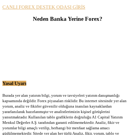
CANLI FOREX DESTEK ODASI GİRİŞ
Neden Banka Yerine Forex?
Yasal Uyarı
Burada yer alan yatırım bilgi, yorum ve tavsiyeleri yatırım danışmanlığı
kapsamında değildir. Forex piyasaları risklidir. Bu internet sitesinde yer alan
yorum, analiz ve fikirler güvenilir olduğuna inanılan kaynaklardan
yararlanılarak hazırlanmıştır ve analistlerimizin kişisel görüşlerini
yansıtmaktadır. Kullanılan tablo grafiklerin doğruluğu A1 Capital Yatırım
Menkul Değerler A.Ş. tarafından garanti edilmemektedir. Analiz, fikir ve
yorumlar bilgi amaçlı verilip, herhangi bir menfaat sağlama amacı
güdülmemektedir. Sitede yer alan her türlü Analiz, fikir, yorum, tablo ve