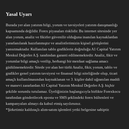
Yasal Uyarı
Burada yer alan yatırım bilgi, yorum ve tavsiyeleri yatırım danışmanlığı
kapsamında değildir. Forex piyasaları risklidir. Bu internet sitesinde yer
alan yorum, analiz ve fikirler güvenilir olduğuna inanılan kaynaklardan
yararlanılarak hazırlanmıştır ve analistlerimizin kişisel görüşlerini
yansıtmaktadır. Kullanılan tablo grafiklerin doğruluğu A1 Capital Yatırım
Menkul Değerler A.Ş. tarafından garanti edilmemektedir. Analiz, fikir ve
yorumlar bilgi amaçlı verilip, herhangi bir menfaat sağlama amacı
güdülmemektedir. Sitede yer alan her türlü Analiz, fikir, yorum, tablo ve
grafikler genel yatırım tavsiyesi ve finansal bilgi niteliğinde olup, ticari
amaçlı kullanılmasından kaynaklanan ve 3. kişiler dahil uğranılan maddi
ve manevi zararlardan A1 Capital Yatırım Menkul Değerler A.Ş. hiçbir
şekilde sorumlu tutulamaz. Üyeliğinizin başlangıcıyla birlikte Forexkocu
tarafından gönderilecek eposta ve SMS şeklindeki forex bültenleri ve
kampanyaları almayı da kabul etmiş sayılırsınız.
*Şirketimiz kaldıraçlı alım-satım işlemleri yetki belgesine sahiptir.