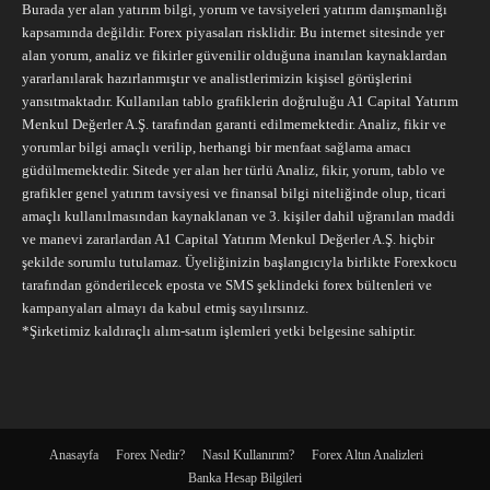
Burada yer alan yatırım bilgi, yorum ve tavsiyeleri yatırım danışmanlığı
kapsamında değildir. Forex piyasaları risklidir. Bu internet sitesinde yer
alan yorum, analiz ve fikirler güvenilir olduğuna inanılan kaynaklardan
yararlanılarak hazırlanmıştır ve analistlerimizin kişisel görüşlerini
yansıtmaktadır. Kullanılan tablo grafiklerin doğruluğu A1 Capital Yatırım
Menkul Değerler A.Ş. tarafından garanti edilmemektedir. Analiz, fikir ve
yorumlar bilgi amaçlı verilip, herhangi bir menfaat sağlama amacı
güdülmemektedir. Sitede yer alan her türlü Analiz, fikir, yorum, tablo ve
grafikler genel yatırım tavsiyesi ve finansal bilgi niteliğinde olup, ticari
amaçlı kullanılmasından kaynaklanan ve 3. kişiler dahil uğranılan maddi
ve manevi zararlardan A1 Capital Yatırım Menkul Değerler A.Ş. hiçbir
şekilde sorumlu tutulamaz. Üyeliğinizin başlangıcıyla birlikte Forexkocu
tarafından gönderilecek eposta ve SMS şeklindeki forex bültenleri ve
kampanyaları almayı da kabul etmiş sayılırsınız.
*Şirketimiz kaldıraçlı alım-satım işlemleri yetki belgesine sahiptir.
Anasayfa
Forex Nedir?
Nasıl Kullanırım?
Forex Altın Analizleri
Banka Hesap Bilgileri