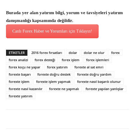
Burada yer alan yatırım bilgi, yorum ve tavsiyeleri yatırım
danışmanlığı kapsamında değildir.
Canlı Forex Haber ve Yorumları için Tıklayın!
ETİKETLER
2016 forex fırsatları
dolar
dolar ne olur
forex
forex analizi
forex desteği
forex işlem
forex işlemleri
forex koçu ne yapar
forex yatırım
forexte al sat emri
forexte başarı
forexte doğru destek
forexte doğru yardım
forexte işlem
forexte işlem yapmak
forexte nasıl başarılı olunur
forexte nasıl kazanılır
forexte ne yapmalı
forexte yapılan yanlışlar
forexte yatırım