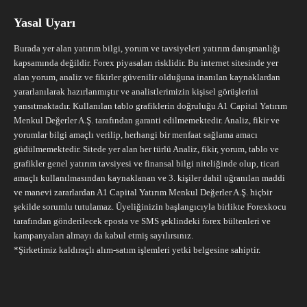
Yasal Uyarı
Burada yer alan yatırım bilgi, yorum ve tavsiyeleri yatırım danışmanlığı
kapsamında değildir. Forex piyasaları risklidir. Bu internet sitesinde yer
alan yorum, analiz ve fikirler güvenilir olduğuna inanılan kaynaklardan
yararlanılarak hazırlanmıştır ve analistlerimizin kişisel görüşlerini
yansıtmaktadır. Kullanılan tablo grafiklerin doğruluğu A1 Capital Yatırım
Menkul Değerler A.Ş. tarafından garanti edilmemektedir. Analiz, fikir ve
yorumlar bilgi amaçlı verilip, herhangi bir menfaat sağlama amacı
güdülmemektedir. Sitede yer alan her türlü Analiz, fikir, yorum, tablo ve
grafikler genel yatırım tavsiyesi ve finansal bilgi niteliğinde olup, ticari
amaçlı kullanılmasından kaynaklanan ve 3. kişiler dahil uğranılan maddi
ve manevi zararlardan A1 Capital Yatırım Menkul Değerler A.Ş. hiçbir
şekilde sorumlu tutulamaz. Üyeliğinizin başlangıcıyla birlikte Forexkocu
tarafından gönderilecek eposta ve SMS şeklindeki forex bültenleri ve
kampanyaları almayı da kabul etmiş sayılırsınız.
*Şirketimiz kaldıraçlı alım-satım işlemleri yetki belgesine sahiptir.