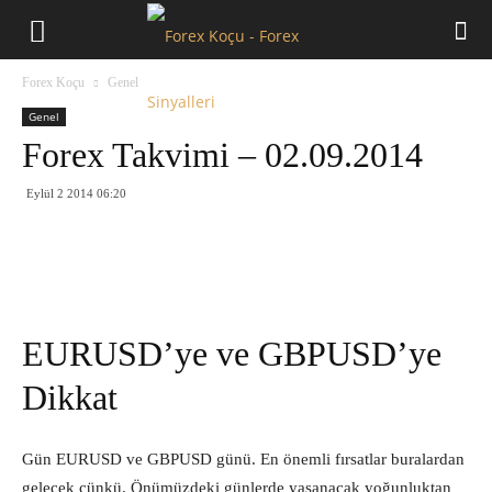
Forex
Forex Koçu
Genel
Koçu
Genel
Forex Takvimi – 02.09.2014
Eylül 2 2014 06:20
EURUSD’ye ve GBPUSD’ye
Dikkat
Gün EURUSD ve GBPUSD günü. En önemli fırsatlar buralardan
gelecek çünkü. Önümüzdeki günlerde yaşanacak yoğunluktan