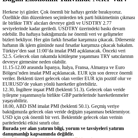
Herkese iyi günler. Çok önemli bir haftayı geride bırakıyoruz.
Özellikle dün düzenlenen seçimlerden tek parti hükümetinin çıkması
ile birlikte TRY alıcıları devreye girdi ve USDTRY 2.77
seviyelerinde kadar geriledi. USDTRY üzerindeki baskı devam
edebilir. Bu haftaya baktığımızda ise önemli veri ve gelişmeler
bizleri bekliyor. Her gün farklı fırsatlar karşımıza çıkacak. Dilerseniz
haftanın ilk işlem gününde nasıl fırsatlar karşımıza çıkacak bakalım.
Türkiye’den saat 11:00’da imalat PMI açıklanacak. Önceki veri
52.5. Gelecek olan rakamda kötüleşme yaşanması TRY satıcılarının
devreye girmesine neden olabilir.
11.15-12.00 arasında İspanya, İtalya, Fransa, Almanya ve Euro
Bölgesi’nden imalat PMI açıklanacak. EUR için son derece önemli
veriler. Beklenti üzeri gelecek olan veriler EUR için pozitif olur ve
EURUSD’de yukarı yönlü hareketler görebiliriz.
12.30, İngiltere inşaat PMI (beklenti 51.3). Gelecek olan veride
iyileşme yaşanmasıyla birlikte GBP paritelerinde hareketlenmeler
yaşayabiliriz.
18.00, ABD ISM imalat PMI (beklenti 50.1). Geçmiş veriye
baktığımızda gelecek olan veride değişim yaşanması beklenmiyor.
USD için çok önemli bir veri. Beklentide gelecek olan verinin
paritelerdeki etkisi sınırlı olur.
Burada yer alan yatırım bilgi, yorum ve tavsiyeleri yatırım
danışmanlığı kapsamında değildir.