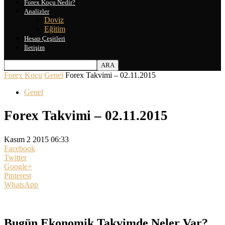
Forex Koçu Nedir?
Analizler
Doviz
Eğitim
Hesap Çeşitleri
İletişim
Forex Koçu
Genel
Forex Takvimi – 02.11.2015
Genel
Forex Takvimi – 02.11.2015
Kasım 2 2015 06:33
Facebook
Twitter
Google+
Pinterest
WhatsApp
Bugün Ekonomik Takvimde Neler Var?