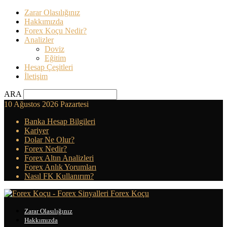
Zarar Olasılığınız
Hakkımızda
Forex Koçu Nedir?
Analizler
Doviz
Eğitim
Hesap Çeşitleri
İletişim
ARA
10 Ağustos 2026 Pazartesi
Banka Hesap Bilgileri
Kariyer
Dolar Ne Olur?
Forex Nedir?
Forex Altın Analizleri
Forex Anlık Yorumları
Nasıl FK Kullanırım?
Forex Koçu
Zarar Olasılığınız
Hakkımızda