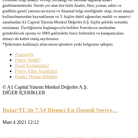
güdülmemektedir. Sitede yer alan her türlü Analiz, fikir, yorum, tablo ve
grafikler genel yatırım tavsiyesi ve finansal bilgi niteliğinde olup, ticari amaçlı
kullanılmasından kaynaklanan ve 3. kişiler dahil uğranılan maddi ve manevi
zararlardan A1 Capital Yatırım Menkul Değerler A.Ş. hiçbir şekilde sorumlu
tutulamaz. Üyeliğinizin başlangıcıyla birlikte Forexkocu tarafından
gönderilecek eposta ve SMS şeklindeki forex bültenleri ve kampanyaları
almayı da kabul etmiş sayılırsınız.
*Şirketimiz kaldıraçlı alım-satım işlemleri yetki belgesine sahiptir.
Anasayfa
Forex Nedir?
Nasıl Kullanırım?
Forex Altın Analizleri
Banka Hesap Bilgileri
© A1 Capital Yatırım Menkul Değerler A.Ş.
DİĞER İÇERİKLER
Dolar/TL’de 7.54 Direnci En Önemli Seviye…
Mart 4 2021 12:12