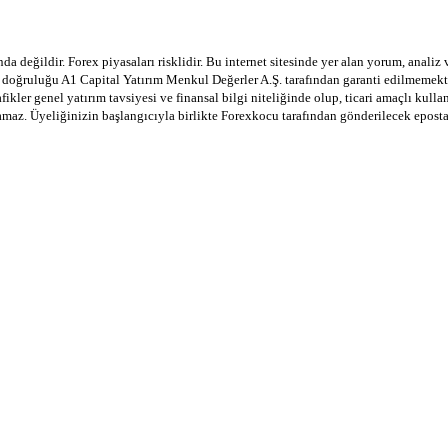
a değildir. Forex piyasaları risklidir. Bu internet sitesinde yer alan yorum, analiz
in doğruluğu A1 Capital Yatırım Menkul Değerler A.Ş. tarafından garanti edilmemekte
afikler genel yatırım tavsiyesi ve finansal bilgi niteliğinde olup, ticari amaçlı ku
lamaz. Üyeliğinizin başlangıcıyla birlikte Forexkocu tarafından gönderilecek epost