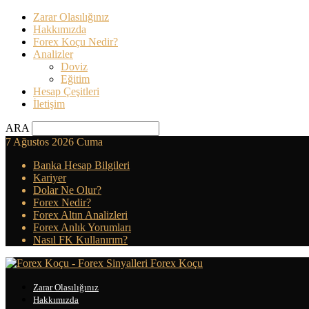
Zarar Olasılığınız
Hakkımızda
Forex Koçu Nedir?
Analizler
Doviz
Eğitim
Hesap Çeşitleri
İletişim
ARA
7 Ağustos 2026 Cuma
Banka Hesap Bilgileri
Kariyer
Dolar Ne Olur?
Forex Nedir?
Forex Altın Analizleri
Forex Anlık Yorumları
Nasıl FK Kullanırım?
Forex Koçu
Zarar Olasılığınız
Hakkımızda