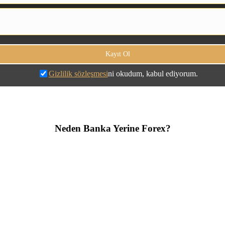
Gizlilik sözleşmesi
ni okudum, kabul ediyorum.
Neden Banka Yerine Forex?