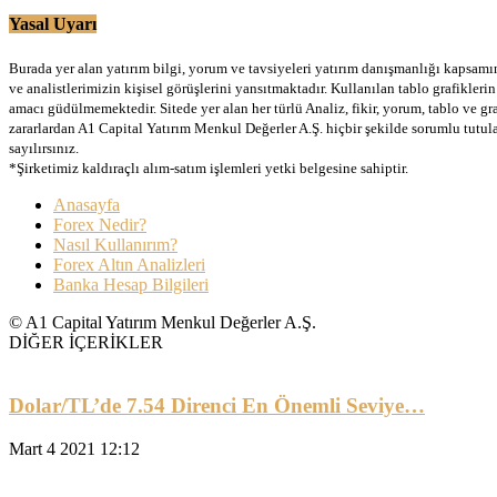
Yasal Uyarı
Burada yer alan yatırım bilgi, yorum ve tavsiyeleri yatırım danışmanlığı kapsamınd
ve analistlerimizin kişisel görüşlerini yansıtmaktadır. Kullanılan tablo grafikler
amacı güdülmemektedir. Sitede yer alan her türlü Analiz, fikir, yorum, tablo ve gr
zararlardan A1 Capital Yatırım Menkul Değerler A.Ş. hiçbir şekilde sorumlu tutu
sayılırsınız.
*Şirketimiz kaldıraçlı alım-satım işlemleri yetki belgesine sahiptir.
Anasayfa
Forex Nedir?
Nasıl Kullanırım?
Forex Altın Analizleri
Banka Hesap Bilgileri
© A1 Capital Yatırım Menkul Değerler A.Ş.
DİĞER İÇERİKLER
Dolar/TL’de 7.54 Direnci En Önemli Seviye…
Mart 4 2021 12:12