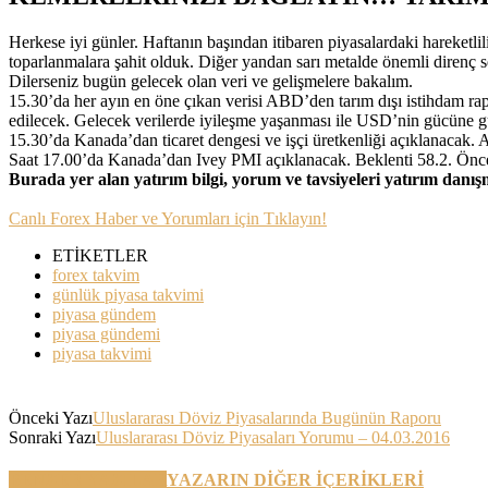
Herkese iyi günler. Haftanın başından itibaren piyasalardaki hareketl
toparlanmalara şahit olduk. Diğer yandan sarı metalde önemli direnç 
Dilerseniz bugün gelecek olan veri ve gelişmelere bakalım.
15.30’da her ayın en öne çıkan verisi ABD’den tarım dışı istihdam rapo
edilecek. Gelecek verilerde iyileşme yaşanması ile USD’nin gücüne güç
15.30’da Kanada’dan ticaret dengesi ve işçi üretkenliği açıklanacak
Saat 17.00’da Kanada’dan Ivey PMI açıklanacak. Beklenti 58.2. Öncek
Burada yer alan yatırım bilgi, yorum ve tavsiyeleri yatırım danı
Canlı Forex Haber ve Yorumları için Tıklayın!
ETİKETLER
forex takvim
günlük piyasa takvimi
piyasa gündem
piyasa gündemi
piyasa takvimi
Önceki Yazı
Uluslararası Döviz Piyasalarında Bugünün Raporu
Sonraki Yazı
Uluslararası Döviz Piyasaları Yorumu – 04.03.2016
BENZER YAZILAR
YAZARIN DİĞER İÇERİKLERİ