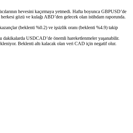
GBP alıcılarının hevesini kaçırmaya yetmedi. Hafta boyunca GBPUSD’de
gün herkesi gözü ve kulağı ABD’den gelecek olan istihdam raporunda.
azançlar (beklenti %0.2) ve işsizlik oranı (beklenti %4.9) takip
ni bu dakikalarda USDCAD’de önemli hareketlenmeler yaşanabilir.
niyor. Beklenti altı kalacak olan veri CAD için negatif olur.