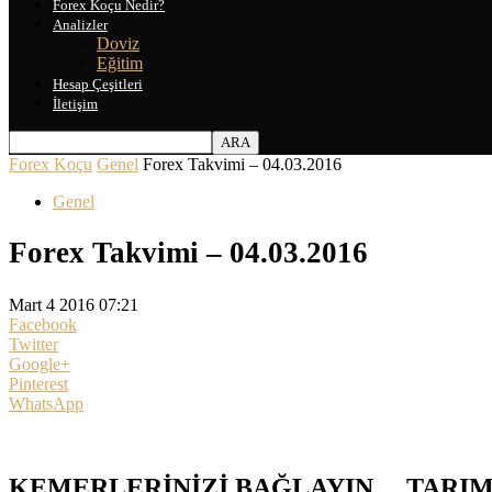
Forex Koçu Nedir?
Analizler
Doviz
Eğitim
Hesap Çeşitleri
İletişim
Forex Koçu
Genel
Forex Takvimi – 04.03.2016
Genel
Forex Takvimi – 04.03.2016
Mart 4 2016 07:21
Facebook
Twitter
Google+
Pinterest
WhatsApp
KEMERLERİNİZİ BAĞLAYIN… TARIM 