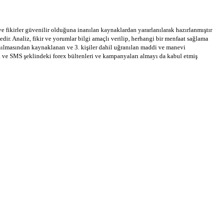
 ve fikirler güvenilir olduğuna inanılan kaynaklardan yararlanılarak hazırlanmıştır
dir. Analiz, fikir ve yorumlar bilgi amaçlı verilip, herhangi bir menfaat sağlama
llanılmasından kaynaklanan ve 3. kişiler dahil uğranılan maddi ve manevi
a ve SMS şeklindeki forex bültenleri ve kampanyaları almayı da kabul etmiş