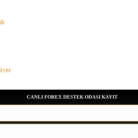
dı
üyor
CANLI FOREX DESTEK ODASI KAYIT