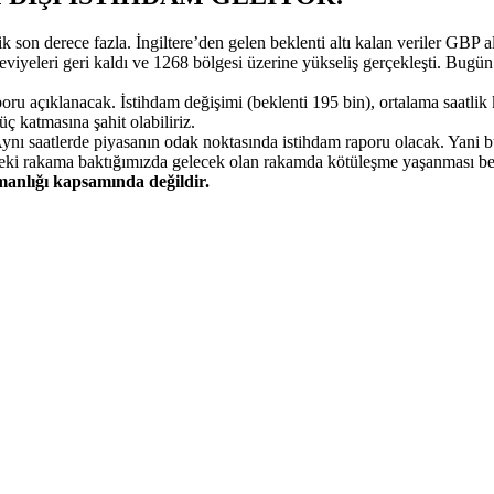
ilik son derece fazla. İngiltere’den gelen beklenti altı kalan veriler 
seviyeleri geri kaldı ve 1268 bölgesi üzerine yükseliş gerçekleşti. Bu
ru açıklanacak. İstihdam değişimi (beklenti 195 bin), ortalama saatlik k
 katmasına şahit olabiliriz.
. Aynı saatlerde piyasanın odak noktasında istihdam raporu olacak. Ya
i rakama baktığımızda gelecek olan rakamda kötüleşme yaşanması bekle
şmanlığı kapsamında değildir.