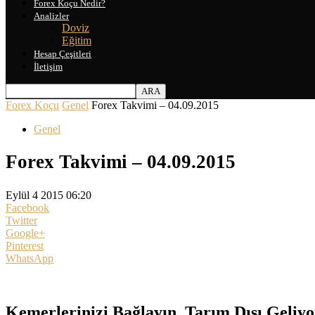
Forex Koçu Nedir?
Analizler
Doviz
Eğitim
Hesap Çeşitleri
İletişim
Forex Koçu
Genel
Forex Takvimi – 04.09.2015
Genel
Forex Takvimi – 04.09.2015
Eylül 4 2015 06:20
Facebook
Twitter
Google+
Pinterest
WhatsApp
Kemerlerinizi Bağlayın, Tarım Dışı Geliyo