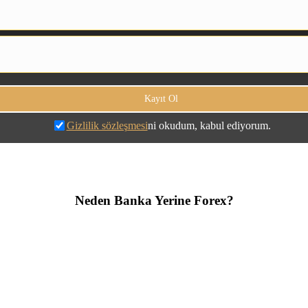
Gizlilik sözleşmesi
ni okudum, kabul ediyorum.
Neden Banka Yerine Forex?