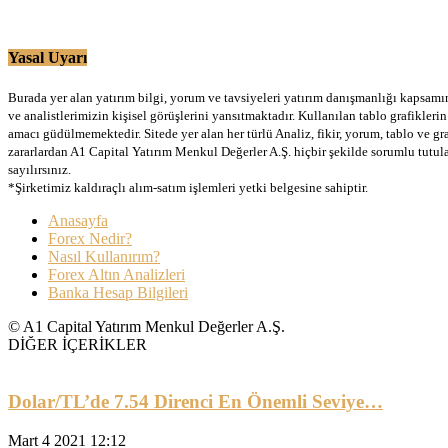
Yasal Uyarı
Burada yer alan yatırım bilgi, yorum ve tavsiyeleri yatırım danışmanlığı kapsamınd
ve analistlerimizin kişisel görüşlerini yansıtmaktadır. Kullanılan tablo grafikler
amacı güdülmemektedir. Sitede yer alan her türlü Analiz, fikir, yorum, tablo ve gr
zararlardan A1 Capital Yatırım Menkul Değerler A.Ş. hiçbir şekilde sorumlu tutu
sayılırsınız.
*Şirketimiz kaldıraçlı alım-satım işlemleri yetki belgesine sahiptir.
Anasayfa
Forex Nedir?
Nasıl Kullanırım?
Forex Altın Analizleri
Banka Hesap Bilgileri
© A1 Capital Yatırım Menkul Değerler A.Ş.
DİĞER İÇERİKLER
Dolar/TL’de 7.54 Direnci En Önemli Seviye…
Mart 4 2021 12:12