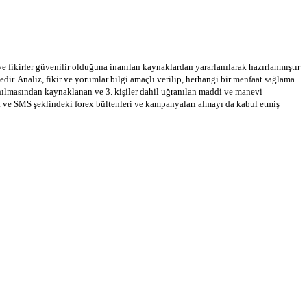
 ve fikirler güvenilir olduğuna inanılan kaynaklardan yararlanılarak hazırlanmıştır
dir. Analiz, fikir ve yorumlar bilgi amaçlı verilip, herhangi bir menfaat sağlama
llanılmasından kaynaklanan ve 3. kişiler dahil uğranılan maddi ve manevi
a ve SMS şeklindeki forex bültenleri ve kampanyaları almayı da kabul etmiş