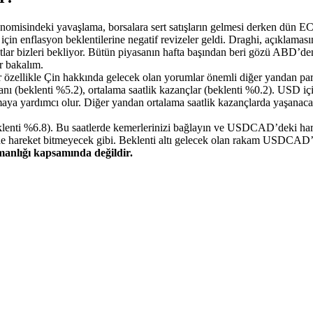
konomisindeki yavaşlama, borsalara sert satışların gelmesi derken dün 
 için enflasyon beklentilerine negatif revizeler geldi. Draghi, açıklama
lar bizleri bekliyor. Bütün piyasanın hafta başından beri gözü ABD’den 
r bakalım.
zellikle Çin hakkında gelecek olan yorumlar önemli diğer yandan para po
anı (beklenti %5.2), ortalama saatlik kazançlar (beklenti %0.2). USD içi
maya yardımcı olur. Diğer yandan ortalama saatlik kazançlarda yaşanaca
beklenti %6.8). Bu saatlerde kemerlerinizi bağlayın ve USDCAD’deki har
areket bitmeyecek gibi. Beklenti altı gelecek olan rakam USDCAD’de y
şmanlığı kapsamında değildir.