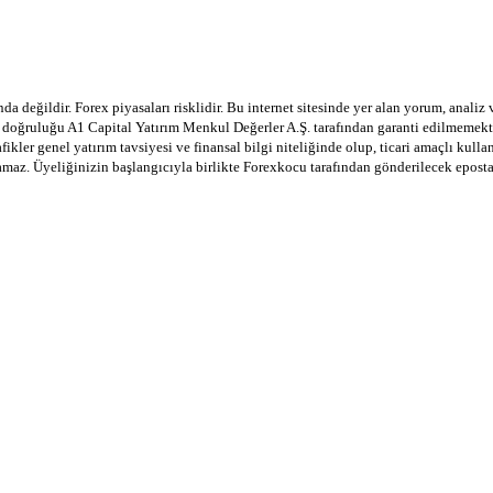
a değildir. Forex piyasaları risklidir. Bu internet sitesinde yer alan yorum, analiz
in doğruluğu A1 Capital Yatırım Menkul Değerler A.Ş. tarafından garanti edilmemekte
afikler genel yatırım tavsiyesi ve finansal bilgi niteliğinde olup, ticari amaçlı ku
lamaz. Üyeliğinizin başlangıcıyla birlikte Forexkocu tarafından gönderilecek epost