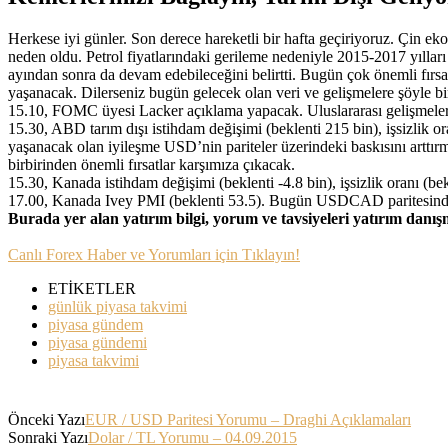
Herkese iyi günler. Son derece hareketli bir hafta geçiriyoruz. Çin e
neden oldu. Petrol fiyatlarındaki gerileme nedeniyle 2015-2017 yılları
ayından sonra da devam edebileceğini belirtti. Bugün çok önemli fırsat
yaşanacak. Dilerseniz bugün gelecek olan veri ve gelişmelere şöyle bi
15.10, FOMC üyesi Lacker açıklama yapacak. Uluslararası gelişmeler ö
15.30, ABD tarım dışı istihdam değişimi (beklenti 215 bin), işsizlik or
yaşanacak olan iyileşme USD’nin pariteler üzerindeki baskısını arttır
birbirinden önemli fırsatlar karşımıza çıkacak.
15.30, Kanada istihdam değişimi (beklenti -4.8 bin), işsizlik oranı (
17.00, Kanada Ivey PMI (beklenti 53.5). Bugün USDCAD paritesinde h
Burada yer alan yatırım bilgi, yorum ve tavsiyeleri yatırım danı
Canlı Forex Haber ve Yorumları için Tıklayın!
ETİKETLER
günlük piyasa takvimi
piyasa gündem
piyasa gündemi
piyasa takvimi
Önceki Yazı
EUR / USD Paritesi Yorumu – Draghi Açıklamaları
Sonraki Yazı
Dolar / TL Yorumu – 04.09.2015