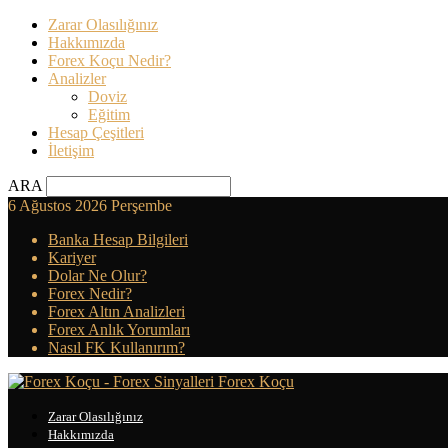
Zarar Olasılığınız
Hakkımızda
Forex Koçu Nedir?
Analizler
Doviz
Eğitim
Hesap Çeşitleri
İletişim
ARA
6 Ağustos 2026 Perşembe
Banka Hesap Bilgileri
Kariyer
Dolar Ne Olur?
Forex Nedir?
Forex Altın Analizleri
Forex Anlık Yorumları
Nasıl FK Kullanırım?
Forex Koçu
Zarar Olasılığınız
Hakkımızda