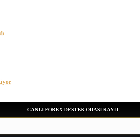
dı
üyor
CANLI FOREX DESTEK ODASI KAYIT