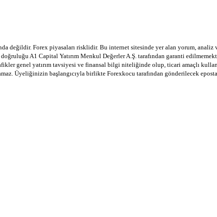
a değildir. Forex piyasaları risklidir. Bu internet sitesinde yer alan yorum, analiz
in doğruluğu A1 Capital Yatırım Menkul Değerler A.Ş. tarafından garanti edilmemekte
afikler genel yatırım tavsiyesi ve finansal bilgi niteliğinde olup, ticari amaçlı ku
lamaz. Üyeliğinizin başlangıcıyla birlikte Forexkocu tarafından gönderilecek epost