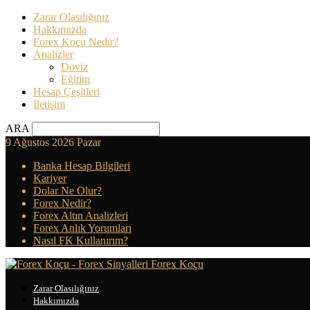
Zarar Olasılığınız
Hakkımızda
Forex Koçu Nedir?
Analizler
Doviz
Eğitim
Hesap Çeşitleri
İletişim
ARA
9 Ağustos 2026 Pazar
Banka Hesap Bilgileri
Kariyer
Dolar Ne Olur?
Forex Nedir?
Forex Altın Analizleri
Forex Anlık Yorumları
Nasıl FK Kullanırım?
Forex Koçu
Zarar Olasılığınız
Hakkımızda