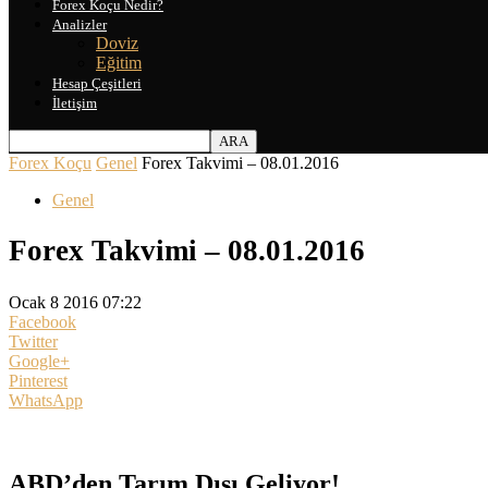
Forex Koçu Nedir?
Analizler
Doviz
Eğitim
Hesap Çeşitleri
İletişim
Forex Koçu
Genel
Forex Takvimi – 08.01.2016
Genel
Forex Takvimi – 08.01.2016
Ocak 8 2016 07:22
Facebook
Twitter
Google+
Pinterest
WhatsApp
ABD’den Tarım Dışı Geliyor!