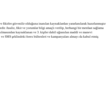
 ve fikirler güvenilir olduğuna inanılan kaynaklardan yararlanılarak hazırlanmıştır
dir. Analiz, fikir ve yorumlar bilgi amaçlı verilip, herhangi bir menfaat sağlama
llanılmasından kaynaklanan ve 3. kişiler dahil uğranılan maddi ve manevi
a ve SMS şeklindeki forex bültenleri ve kampanyaları almayı da kabul etmiş