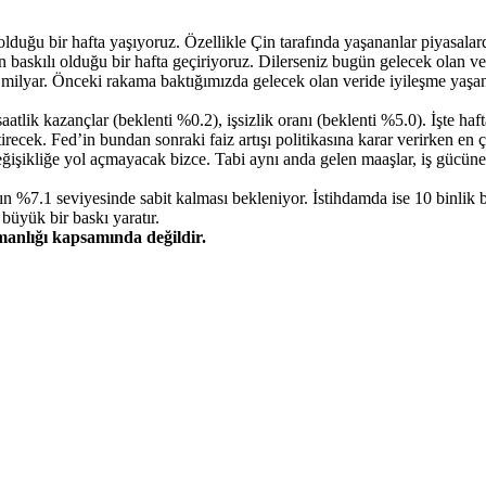
 olduğu bir hafta yaşıyoruz. Özellikle Çin tarafında yaşananlar piyasala
n baskılı olduğu bir hafta geçiriyoruz. Dilerseniz bugün gelecek olan ve
.5 milyar. Önceki rakama baktığımızda gelecek olan veride iyileşme yaşan
aatlik kazançlar (beklenti %0.2), işsizlik oranı (beklenti %5.0). İşte h
ecek. Fed’in bundan sonraki faiz artışı politikasına karar verirken en 
işikliğe yol açmayacak bizce. Tabi aynı anda gelen maaşlar, iş gücüne ka
ın %7.1 seviyesinde sabit kalması bekleniyor. İstihdamda ise 10 binlik 
büyük bir baskı yaratır.
şmanlığı kapsamında değildir.