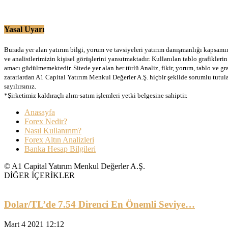
Yasal Uyarı
Burada yer alan yatırım bilgi, yorum ve tavsiyeleri yatırım danışmanlığı kapsamınd
ve analistlerimizin kişisel görüşlerini yansıtmaktadır. Kullanılan tablo grafikler
amacı güdülmemektedir. Sitede yer alan her türlü Analiz, fikir, yorum, tablo ve gr
zararlardan A1 Capital Yatırım Menkul Değerler A.Ş. hiçbir şekilde sorumlu tutu
sayılırsınız.
*Şirketimiz kaldıraçlı alım-satım işlemleri yetki belgesine sahiptir.
Anasayfa
Forex Nedir?
Nasıl Kullanırım?
Forex Altın Analizleri
Banka Hesap Bilgileri
© A1 Capital Yatırım Menkul Değerler A.Ş.
DİĞER İÇERİKLER
Dolar/TL’de 7.54 Direnci En Önemli Seviye…
Mart 4 2021 12:12