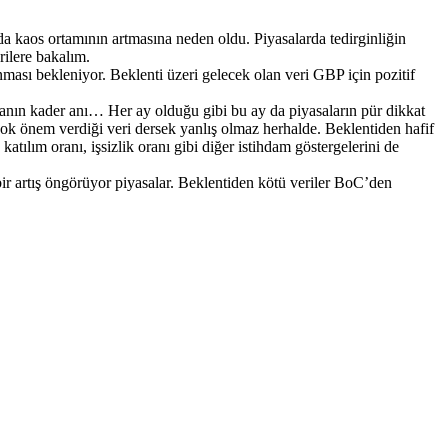
rda kaos ortamının artmasına neden oldu. Piyasalarda tedirginliğin
rilere bakalım.
ması bekleniyor. Beklenti üzeri gelecek olan veri GBP için pozitif
aftanın kader anı… Her ay olduğu gibi bu ay da piyasaların pür dikkat
çok önem verdiği veri dersek yanlış olmaz herhalde. Beklentiden hafif
tılım oranı, işsizlik oranı gibi diğer istihdam göstergelerini de
bir artış öngörüyor piyasalar. Beklentiden kötü veriler BoC’den