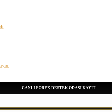
dı
üyor
CANLI FOREX DESTEK ODASI KAYIT