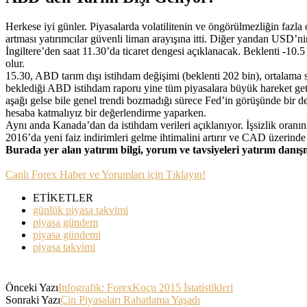
Herkese iyi günler. Piyasalarda volatilitenin ve öngörülmezliğin fazla
artması yatırımcılar güvenli liman arayışına itti. Diğer yandan USD’ni
İngiltere’den saat 11.30’da ticaret dengesi açıklanacak. Beklenti -10
olur.
15.30, ABD tarım dışı istihdam değişimi (beklenti 202 bin), ortalama s
beklediği ABD istihdam raporu yine tüm piyasalara büyük hareket getir
aşağı gelse bile genel trendi bozmadığı sürece Fed’in görüşünde bir değ
hesaba katmalıyız bir değerlendirme yaparken.
Aynı anda Kanada’dan da istihdam verileri açıklanıyor. İşsizlik oranın
2016’da yeni faiz indirimleri gelme ihtimalini artırır ve CAD üzerinde 
Burada yer alan yatırım bilgi, yorum ve tavsiyeleri yatırım danı
Canlı Forex Haber ve Yorumları için Tıklayın!
ETİKETLER
günlük piyasa takvimi
piyasa gündem
piyasa gündemi
piyasa takvimi
Önceki Yazı
Infografik: ForexKoçu 2015 İstatistikleri
Sonraki Yazı
Çin Piyasaları Rahatlama Yaşadı