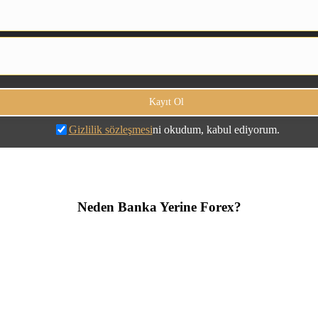
Gizlilik sözleşmesi
ni okudum, kabul ediyorum.
Neden Banka Yerine Forex?