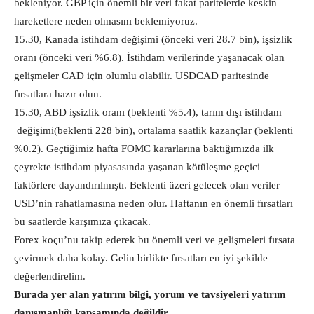
bekleniyor. GBP için önemli bir veri fakat paritelerde keskin
hareketlere neden olmasını beklemiyoruz.
15.30, Kanada istihdam değişimi (önceki veri 28.7 bin), işsizlik
oranı (önceki veri %6.8). İstihdam verilerinde yaşanacak olan
gelişmeler CAD için olumlu olabilir. USDCAD paritesinde
fırsatlara hazır olun.
15.30, ABD işsizlik oranı (beklenti %5.4), tarım dışı istihdam
değişimi(beklenti 228 bin), ortalama saatlik kazançlar (beklenti
%0.2). Geçtiğimiz hafta FOMC kararlarına baktığımızda ilk
çeyrekte istihdam piyasasında yaşanan kötüleşme geçici
faktörlere dayandırılmıştı. Beklenti üzeri gelecek olan veriler
USD’nin rahatlamasına neden olur. Haftanın en önemli fırsatları
bu saatlerde karşımıza çıkacak.
Forex koçu’nu takip ederek bu önemli veri ve gelişmeleri fırsata
çevirmek daha kolay. Gelin birlikte fırsatları en iyi şekilde
değerlendirelim.
Burada yer alan yatırım bilgi, yorum ve tavsiyeleri yatırım
danışmanlığı kapsamında değildir.