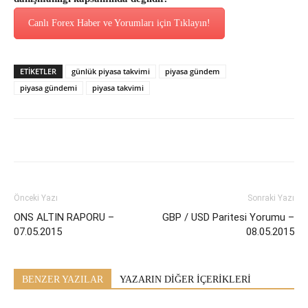
Canlı Forex Haber ve Yorumları için Tıklayın!
ETİKETLER
günlük piyasa takvimi
piyasa gündem
piyasa gündemi
piyasa takvimi
Önceki Yazı
Sonraki Yazı
ONS ALTIN RAPORU –
GBP / USD Paritesi Yorumu –
07.05.2015
08.05.2015
BENZER YAZILAR
YAZARIN DİĞER İÇERİKLERİ