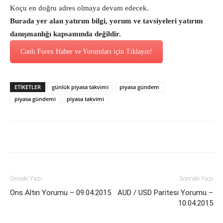
Koçu en doğru adres olmaya devam edecek.
Burada yer alan yatırım bilgi, yorum ve tavsiyeleri yatırım
danışmanlığı kapsamında değildir.
Canlı Forex Haber ve Yorumları için Tıklayın!
ETİKETLER
günlük piyasa takvimi
piyasa gündem
piyasa gündemi
piyasa takvimi
Önceki Yazı
Sonraki Yazı
Ons Altın Yorumu – 09.04.2015
AUD / USD Paritesi Yorumu –
10.04.2015