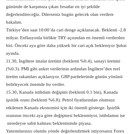
gününde de karşımıza çıkan fırsatlar en iyi şekilde
değerlendireceğiz. Dilerseniz bugün gelecek olan verilere
bakalım.
Türkiye’den saat 10:00’da cari denge açıklanacak. Beklenti -2.8
milyar. Enflasyonla birlikte TRY açısından en önemli verilerden
biri. Önceki aya göre daha yüksek bir cari açık bekleniyor Şubat
ayında.
11.30, İngiltere imalat üretimi (beklenti %0.4), sanayi üretimi
(%0.3). PMI gibi anket verilerinin ardından İngiltere’den reel
üretim rakamları açıklanıyor. GBP paritelerinde günün yönünü
belirleyecek önemde bu veriler.
15.30, Kanada istihdam değişimi (beklenti 0.1 bin), Kanada
işsizlik oranı (beklenti %6.8). Petrol fiyatlarından olumsuz
etkilenen Kanada ekonomisi için iki önemli gösterge. İşsizlik
oranının önceki aya göre değişmesi beklenmiyor, istihdamın ise
neredeyse sabit kalması beklentisinde piyasa.
Yatırımlarınızı olumlu yönde değerlendirmek istiyorsanız Forex