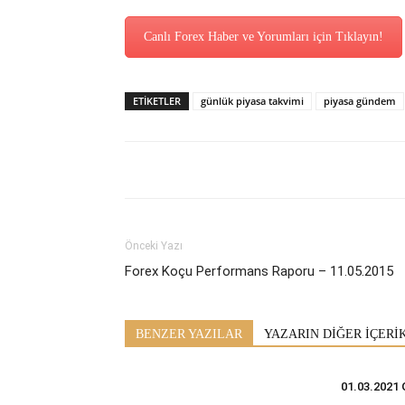
Canlı Forex Haber ve Yorumları için Tıklayın!
ETİKETLER
günlük piyasa takvimi
piyasa gündem
Önceki Yazı
Forex Koçu Performans Raporu – 11.05.2015
BENZER YAZILAR
YAZARIN DİĞER İÇERİ
01.03.2021 