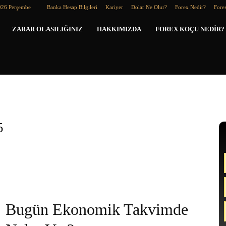
026 Perşembe
Banka Hesap Bilgileri
Kariyer
Dolar Ne Olur?
Forex Nedir?
Forex
Forex
ZARAR OLASILIĞINIZ
HAKKIMIZDA
FOREX KOÇU NEDIR?
Koçu
5
Bugün Ekonomik Takvimde