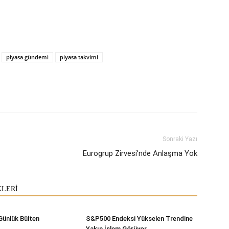
piyasa gündemi
piyasa takvimi
Sonraki Yazı
Eurogrup Zirvesi’nde Anlaşma Yok
KLERİ
Günlük Bülten
S&P500 Endeksi Yükselen Trendine
Yakın İşlem Görüyor