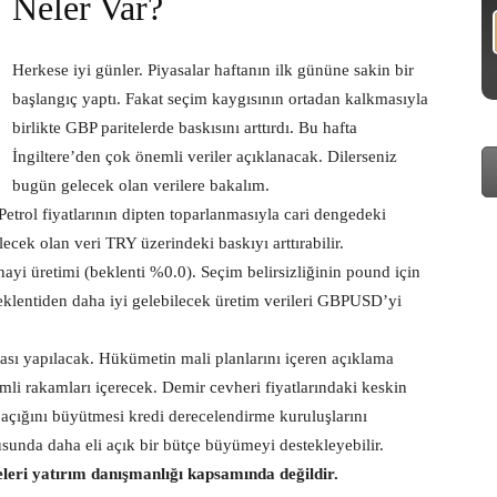
Neler Var?
Herkese iyi günler. Piyasalar haftanın ilk gününe sakin bir
başlangıç yaptı. Fakat seçim kaygısının ortadan kalkmasıyla
birlikte GBP paritelerde baskısını arttırdı. Bu hafta
İngiltere’den çok önemli veriler açıklanacak. Dilerseniz
bugün gelecek olan verilere bakalım.
Petrol fiyatlarının dipten toparlanmasıyla cari dengedeki
lecek olan veri TRY üzerindeki baskıyı arttırabilir.
anayi üretimi (beklenti %0.0). Seçim belirsizliğinin pound için
beklentiden daha iyi gelebilecek üretim verileri GBPUSD’yi
ması yapılacak. Hükümetin mali planlarını içeren açıklama
nemli rakamları içerecek. Demir cevheri fiyatlarındaki keskin
 açığını büyütmesi kredi derecelendirme kuruluşlarını
usunda daha eli açık bir bütçe büyümeyi destekleyebilir.
eleri yatırım danışmanlığı kapsamında değildir.