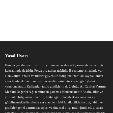
Yasal Uyarı
Burada yer alan yatırım bilgi, yorum ve tavsiyeleri yatırım danışmanlığı
kapsamında değildir. Forex piyasaları risklidir. Bu internet sitesinde yer
alan yorum, analiz ve fikirler güvenilir olduğuna inanılan kaynaklardan
yararlanılarak hazırlanmıştır ve analistlerimizin kişisel görüşlerini
yansıtmaktadır. Kullanılan tablo grafiklerin doğruluğu A1 Capital Yatırım
Menkul Değerler A.Ş. tarafından garanti edilmemektedir. Analiz, fikir ve
yorumlar bilgi amaçlı verilip, herhangi bir menfaat sağlama amacı
güdülmemektedir. Sitede yer alan her türlü Analiz, fikir, yorum, tablo ve
grafikler genel yatırım tavsiyesi ve finansal bilgi niteliğinde olup, ticari
amaçlı kullanılmasından kaynaklanan ve 3. kişiler dahil uğranılan maddi