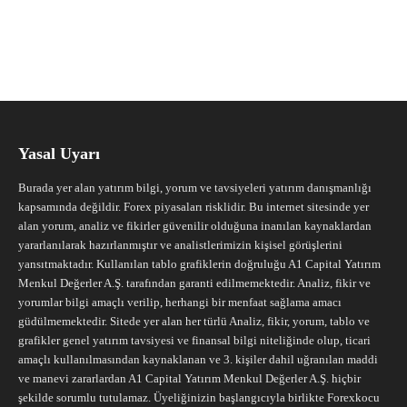
Yasal Uyarı
Burada yer alan yatırım bilgi, yorum ve tavsiyeleri yatırım danışmanlığı
kapsamında değildir. Forex piyasaları risklidir. Bu internet sitesinde yer
alan yorum, analiz ve fikirler güvenilir olduğuna inanılan kaynaklardan
yararlanılarak hazırlanmıştır ve analistlerimizin kişisel görüşlerini
yansıtmaktadır. Kullanılan tablo grafiklerin doğruluğu A1 Capital Yatırım
Menkul Değerler A.Ş. tarafından garanti edilmemektedir. Analiz, fikir ve
yorumlar bilgi amaçlı verilip, herhangi bir menfaat sağlama amacı
güdülmemektedir. Sitede yer alan her türlü Analiz, fikir, yorum, tablo ve
grafikler genel yatırım tavsiyesi ve finansal bilgi niteliğinde olup, ticari
amaçlı kullanılmasından kaynaklanan ve 3. kişiler dahil uğranılan maddi
ve manevi zararlardan A1 Capital Yatırım Menkul Değerler A.Ş. hiçbir
şekilde sorumlu tutulamaz. Üyeliğinizin başlangıcıyla birlikte Forexkocu